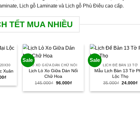
aminate, Lịch gỗ Laminate và Lịch gỗ Phù Điêu cao cấp.
CH TẾT MUA NHIỀU
Sale
Sale
 20X30
LÒ XO GIỮA DÁN CHỮ NỔI
LỊCH ĐỂ BÀN 13 TỜ
Lịch Lò Xo Giữa Dán Nổi
Mẫu Lịch Bàn 13 Tờ P
ộc Xuân
Chữ Hoa
Lộc Thọ
Giá
00
₫
hiện
Giá
Giá
Giá
G
145.000
₫
96.000
₫
35.000
₫
24.000
₫
tại
gốc
hiện
gốc
h
00₫.
là:
là:
tại
là:
t
175.000₫.
145.000₫.
là:
35.000₫.
l
96.000₫.
2