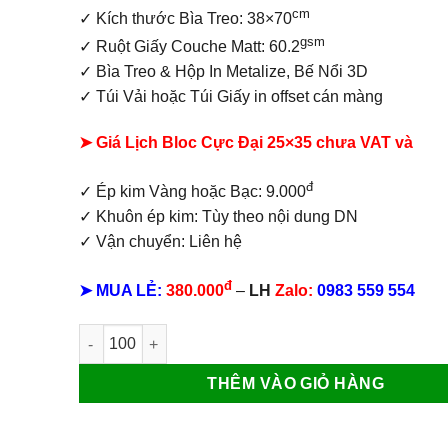
cm
✓ Kích thước Bìa Treo: 38×70
gsm
✓ Ruột Giấy Couche Matt: 60.2
✓
Bìa Treo & Hộp In Metalize, Bế Nổi 3D
✓ Túi Vải hoặc Túi Giấy in offset
cán màng
➤ Giá Lịch Bloc Cực Đại 25×35 chưa VAT và
đ
✓ Ép kim Vàng hoặc Bạc: 9.000
✓ Khuôn ép kim: Tùy theo nội dung DN
✓ Vận chuyển: Liên hệ
đ
➤ MUA LẺ:
380.000
–
LH
Zalo:
0983 559 554
Lịch bloc cực đại Lộc Vàng số lượng
THÊM VÀO GIỎ HÀNG