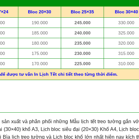
7×24
Bloc 20×30
Bloc 25×35
Bloc 30×40
000
190.000
245.000
330.000
000
185.000
240.000
325.000
000
180.000
235.000
320.000
000
175.000
230.000
315.000
000
170.000
225.000
310.000
để được tư vấn In Lịch Tết chi tiết theo từng thời điểm.
 sản xuất và phân phối những Mẫu lịch tết treo tường gắn vớ
i (30×40) khổ A3, Lịch bloc siêu đại (20×30) Khổ A4, Lịch blo
i Bìa lịch treo tường và Lịch bloc khổ lớn nhất hiện nay kích 