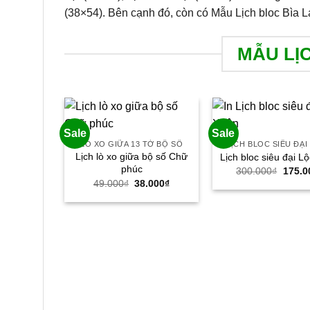
(38×54). Bên cạnh đó, còn có Mẫu Lịch bloc Bìa L
MẪU LỊ
Sale
Sale
LÒ XO GIỮA 13 TỜ BỘ SỐ
LỊCH BLOC SIÊU ĐẠI
Lịch lò xo giữa bộ số Chữ
Lịch bloc siêu đại L
phúc
Giá
300.000
₫
175.0
gốc
Giá
Giá
49.000
₫
38.000
₫
là:
gốc
hiện
300.0
là:
tại
49.000₫.
là:
38.000₫.