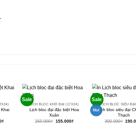
T
4
n
Sale
Sale
7X24)
LỊCH BLOC KHỔ ĐẠI (17X24)
LỊCH BLOC SIÊU ĐẠI
t Khai
Lịch bloc đại đặc biệt Hoa
Lịch bloc siêu đại
Hot
Xuân
Thạch
Giá
Giá
Giá
Giá
0
₫
250.000
₫
155.000
₫
300.000
₫
190.
hiện
gốc
hiện
gốc
tại
là:
tại
là:
0₫.
là:
250.000₫.
là:
300.0