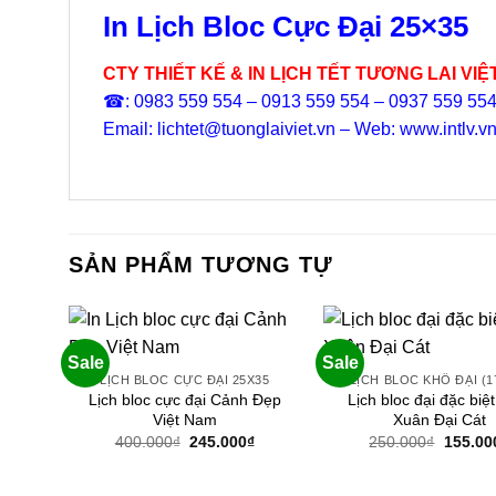
In Lịch Bloc Cực Đại 25×35
CTY THIẾT KẾ & IN LỊCH TẾT TƯƠNG LAI VIỆ
☎: 0983 559 554 – 0913 559 554 – 0937 559 55
Email: lichtet@tuonglaiviet.vn – Web: www.intlv.v
SẢN PHẨM TƯƠNG TỰ
Sale
Sale
LỊCH BLOC CỰC ĐẠI 25X35
LỊCH BLOC KHỔ ĐẠI (1
Lịch bloc cực đại Cảnh Đẹp
Lịch bloc đại đặc biệ
Việt Nam
Xuân Đại Cát
Giá
Giá
Giá
400.000
₫
245.000
₫
250.000
₫
155.00
gốc
hiện
gốc
là:
tại
là:
400.000₫.
là:
250.00