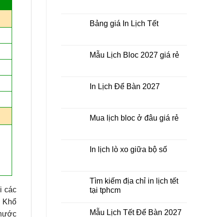
In
Không
rẻ
Lịch
có
nhất
Tết
bình
thời
ở
luận
Bảng giá In Lịch Tết
điểm
đâu
ở
nào?
giá
Công
Không
rẻ?
ty
có
In
bình
Lịch
luận
Mẫu Lịch Bloc 2027 giá rẻ
Tết
ở
2027
Bảng
Không
giá
có
In
bình
Lịch
luận
In Lịch Để Bàn 2027
Tết
ở
Mẫu
Không
Lịch
có
Bloc
bình
2027
luận
Mua lịch bloc ở đâu giá rẻ
giá
ở
rẻ
In
Không
Lịch
có
Để
bình
Bàn
luận
In lịch lò xo giữa bộ số
2027
ở
Mua
Không
lịch
có
bloc
bình
ở
luận
Tìm kiếm địa chỉ in lịch tết
đâu
ở
i các
tại tphcm
giá
In
rẻ
lịch
Không
c Khổ
lò
có
xo
Mẫu Lịch Tết Để Bàn 2027
bình
thước
giữa