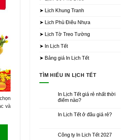
➤ Lịch Khung Tranh
➤ Lịch Phù Điêu Nhựa
➤ Lịch Tờ Treo Tường
➤ In Lịch Tết
➤ Bảng giá In Lịch Tết
TÌM HIỂU IN LỊCH TẾT
In Lịch Tết giá rẻ nhất thời
 chọn
điểm nào?
ác và
Không
có
In Lịch Tết ở đâu giá rẻ?
bình
luận
Không
ở
có
In
bình
Lịch
luận
Công ty In Lịch Tết 2027
Tết
ở
giá