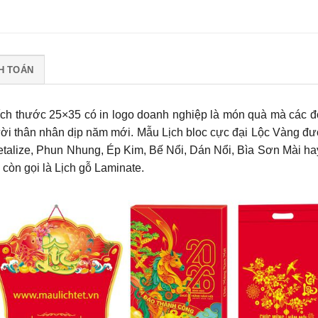
H TOÁN
 kích thước 25×35 có in logo doanh nghiệp là món quà mà các đ
ười thân nhân dịp năm mới.
Mẫu Lịch bloc cực đại Lộc Vàng
đượ
etalize, Phun Nhung, Ép Kim, Bế Nổi, Dán Nổi, Bìa Sơn Mài ha
còn gọi là Lịch gỗ Laminate.