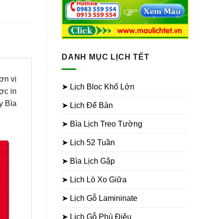
DANH MỤC LỊCH TẾT
ơn vị
➤ Lịch Bloc Khổ Lớn
c in
y Bìa
➤ Lịch Để Bàn
➤ Bìa Lịch Treo Tường
➤ Lịch 52 Tuần
➤ Bìa Lịch Gập
➤ Lịch Lò Xo Giữa
➤ Lịch Gỗ Lamininate
➤ Lịch Gỗ Phù Điêu