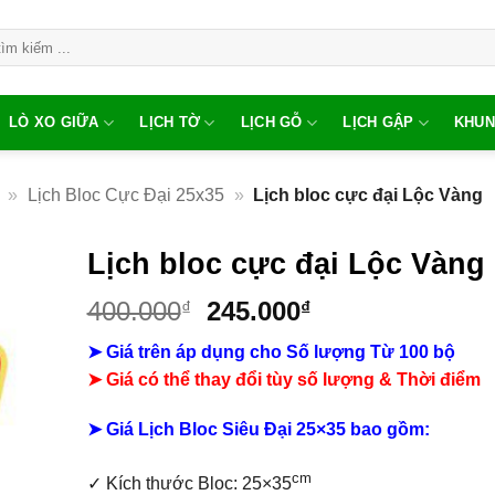
LÒ XO GIỮA
LỊCH TỜ
LỊCH GỖ
LỊCH GẬP
KHUN
»
Lịch Bloc Cực Đại 25x35
»
Lịch bloc cực đại Lộc Vàng
Lịch bloc cực đại Lộc Vàng
Giá
Giá
400.000
245.000
₫
₫
gốc
hiện
➤ Giá trên áp dụng cho Số lượng Từ 100 bộ
là:
tại
➤ Giá có thể thay đổi tùy số lượng & Thời điểm
400.000₫.
là:
245.000₫.
➤ Giá Lịch Bloc Siêu Đại 25×35 bao gồm:
cm
✓
Kích thước Bloc: 25×35