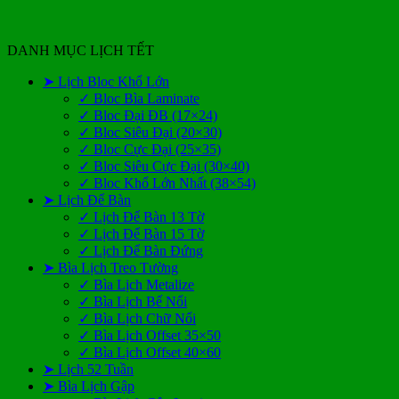
DANH MỤC LỊCH TẾT
➤ Lịch Bloc Khổ Lớn
✓ Bloc Bìa Laminate
✓ Bloc Đại ĐB (17×24)
✓ Bloc Siêu Đại (20×30)
✓ Bloc Cực Đại (25×35)
✓ Bloc Siêu Cực Đại (30×40)
✓ Bloc Khổ Lớn Nhất (38×54)
➤ Lịch Để Bàn
✓ Lịch Để Bàn 13 Tờ
✓ Lịch Để Bàn 15 Tờ
✓ Lịch Để Bàn Đứng
➤ Bìa Lịch Treo Tường
✓ Bìa Lịch Metalize
✓ Bìa Lịch Bế Nổi
✓ Bìa Lịch Chữ Nổi
✓ Bìa Lịch Offset 35×50
✓ Bìa Lịch Offset 40×60
➤ Lịch 52 Tuần
➤ Bìa Lịch Gập