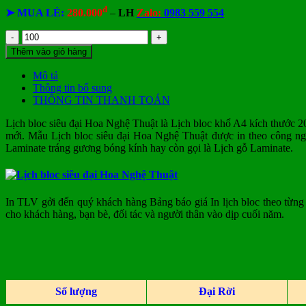
đ
➤ MUA LẺ:
280.000
–
LH
Zalo:
0983 559 554
Lịch
bloc
Thêm vào giỏ hàng
siêu
đại
Mô tả
Hoa
Thông tin bổ sung
Nghệ
THÔNG TIN THANH TOÁN
Thuật
số
Lịch bloc siêu đại Hoa Nghệ Thuật là Lịch bloc khổ A4 kích thước 2
lượng
mới.
Mẫu Lịch bloc siêu đại Hoa Nghệ Thuật
được in theo công ng
Laminate tráng gương bóng kính hay còn gọi là Lịch gỗ Laminate.
In TLV gởi đến quý khách hàng Bảng báo giá In lịch bloc theo từng
cho khách hàng, bạn bè, đối tác và người thân vào dịp cuối năm.
Số lượng
Đại Rời