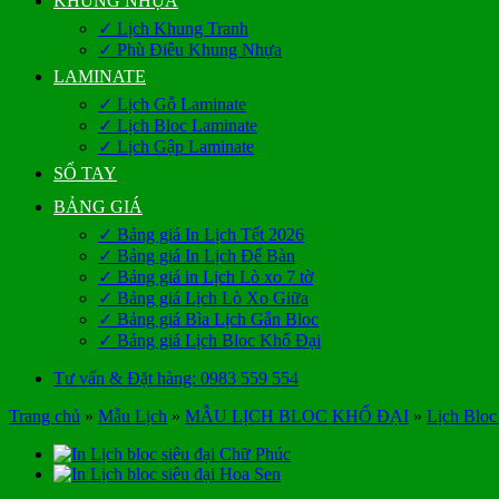
KHUNG NHỰA
✓ Lịch Khung Tranh
✓ Phù Điêu Khung Nhựa
LAMINATE
✓ Lịch Gỗ Laminate
✓ Lịch Bloc Laminate
✓ Lịch Gập Laminate
SỔ TAY
BẢNG GIÁ
✓ Bảng giá In Lịch Tết 2026
✓ Bảng giá In Lịch Để Bàn
✓ Bảng giá in Lịch Lò xo 7 tờ
✓ Bảng giá Lịch Lò Xo Giữa
✓ Bảng giá Bìa Lịch Gắn Bloc
✓ Bảng giá Lịch Bloc Khổ Đại
Tư vấn & Đặt hàng: 0983 559 554
Trang chủ
»
Mẫu Lịch
»
MẪU LỊCH BLOC KHỔ ĐẠI
»
Lịch Bloc