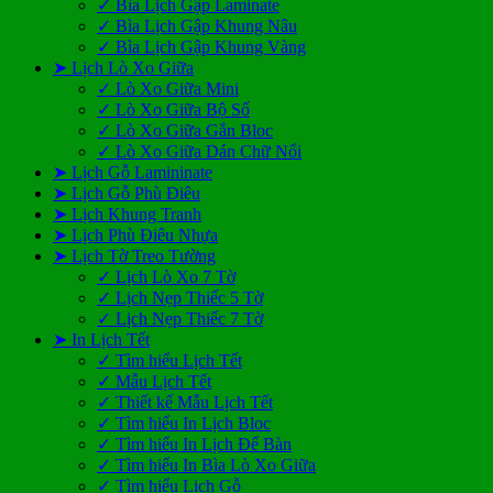
✓ Bìa Lịch Gập Laminate
✓ Bìa Lịch Gập Khung Nâu
✓ Bìa Lịch Gập Khung Vàng
➤ Lịch Lò Xo Giữa
✓ Lò Xo Giữa Mini
✓ Lò Xo Giữa Bộ Số
✓ Lò Xo Giữa Gắn Bloc
✓ Lò Xo Giữa Dán Chữ Nổi
➤ Lịch Gỗ Lamininate
➤ Lịch Gỗ Phù Điêu
➤ Lịch Khung Tranh
➤ Lịch Phù Điêu Nhựa
➤ Lịch Tờ Treo Tường
✓ Lịch Lò Xo 7 Tờ
✓ Lịch Nẹp Thiếc 5 Tờ
✓ Lịch Nẹp Thiếc 7 Tờ
➤ In Lịch Tết
✓ Tìm hiểu Lịch Tết
✓ Mẫu Lịch Tết
✓ Thiết kế Mẫu Lịch Tết
✓ Tìm hiểu In Lịch Bloc
✓ Tìm hiểu In Lịch Để Bàn
✓ Tìm hiểu In Bìa Lò Xo Giữa
✓ Tìm hiểu Lịch Gỗ