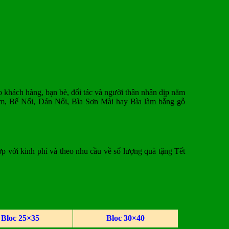
 khách hàng, bạn bè, đối tác và người thân nhân dịp năm
m, Bế Nổi, Dán Nổi, Bìa Sơn Mài hay Bìa làm bằng gỗ
p với kinh phí và theo nhu cầu về số lượng quà tặng Tết
Bloc 25×35
Bloc 30×40