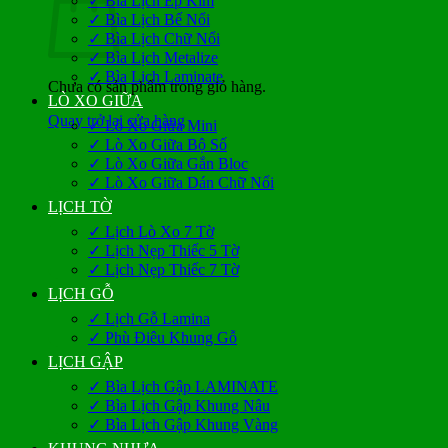
✓ Bìa Lịch Ép Kim
✓ Bìa Lịch Bế Nổi
✓ Bìa Lịch Chữ Nổi
✓ Bìa Lịch Metalize
✓ Bìa Lịch Laminate
Chưa có sản phẩm trong giỏ hàng.
LÒ XO GIỮA
Quay trở lại cửa hàng
✓ Lò Xo Giữa Mini
✓ Lò Xo Giữa Bộ Số
✓ Lò Xo Giữa Gắn Bloc
✓ Lò Xo Giữa Dán Chữ Nổi
LỊCH TỜ
✓ Lịch Lò Xo 7 Tờ
✓ Lịch Nẹp Thiếc 5 Tờ
✓ Lịch Nẹp Thiếc 7 Tờ
LỊCH GỖ
✓ Lịch Gỗ Lamina
✓ Phù Điêu Khung Gỗ
LỊCH GẬP
✓ Bìa Lịch Gập LAMINATE
✓ Bìa Lịch Gập Khung Nâu
✓ Bìa Lịch Gập Khung Vàng