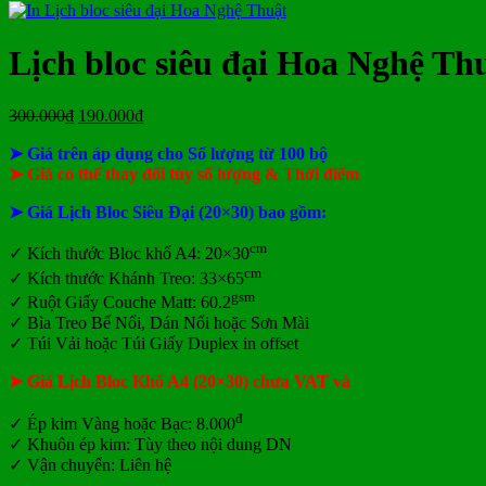
ở
Mẫu
tại
giá
nay
giá
tại
luận
In
Lịch
tphcm
ở
Lịch
Lịch
tphcm
lịch
Tết
Bảng
Bloc
Treo
Lịch bloc siêu đại Hoa Nghệ Th
Bloc
TLV
giá
Khổ
Tường
đẹp
In
Đại
Lịch
Giá
Giá
300.000
₫
190.000
₫
Để
gốc
hiện
Bàn
➤ Giá trên áp dụng cho Số lượng từ 100 bộ
là:
tại
300.000₫.
là:
➤ Giá có thể thay đổi tùy số lượng & Thời điểm
190.000₫.
➤ Giá Lịch Bloc Siêu Đại (20×30) bao gồm:
cm
✓
Kích thước Bloc khổ A4: 20×30
cm
✓ Kích thước Khánh Treo: 33×65
gsm
✓ Ruột Giấy Couche Matt: 60.2
✓ Bìa Treo Bế Nổi, Dán Nổi hoặc Sơn Mài
✓ Túi Vải hoặc Túi Giấy Duplex in offset
➤ Giá Lịch Bloc Khổ A4 (20×30) chưa VAT và
đ
✓ Ép kim Vàng hoặc Bạc: 8.000
✓ Khuôn ép kim: Tùy theo nội dung DN
✓ Vận chuyển: Liên hệ