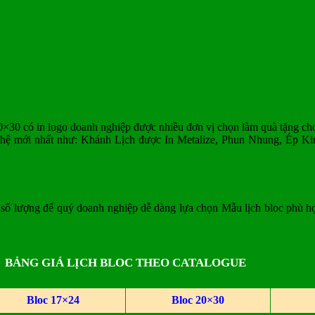
0×30 có in logo doanh nghiệp được nhiều đơn vị chọn làm quà tặng cho
hệ mới nhất như: Khánh Lịch được In Metalize, Phun Nhung, Ép Ki
 số lượng để quý doanh nghiệp dễ dàng lựa chọn Mẫu lịch bloc phù hợ
BẢNG GIÁ LỊCH BLOC THEO CATALOGUE
Bloc 17×24
Bloc 20×30