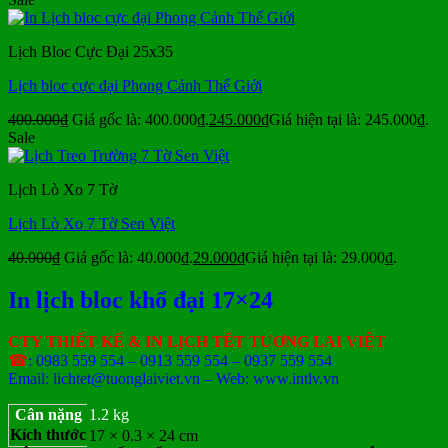
Lịch Bloc Cực Đại 25x35
Lịch bloc cực đại Phong Cảnh Thế Giới
400.000
₫
Giá gốc là: 400.000₫.
245.000
₫
Giá hiện tại là: 245.000₫.
Sale
Lịch Lò Xo 7 Tờ
Lịch Lò Xo 7 Tờ Sen Việt
40.000
₫
Giá gốc là: 40.000₫.
29.000
₫
Giá hiện tại là: 29.000₫.
In lịch bloc khổ đại 17×24
CTY THIẾT KẾ & IN LỊCH TẾT TƯƠNG LAI VIỆT
☎
: 0983 559 554 – 0913 559 554 – 0937 559 554
Email: lichtet@tuonglaiviet.vn – Web: www.intlv.vn
Cân nặng
1.2 kg
Kích thước
17 × 0.3 × 24 cm