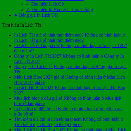
✓ Tìm hiểu Lịch Gỗ
✓ Tìm hiểu In Bìa Lịch Treo Tường
➤ Bảng giá In Lịch Tết
Tìm hiểu In Lịch Tết
In Lịch Tết giá rẻ nhất thời điểm nào?
Không có bình luận
ở
In Lịch Tết giá rẻ nhất thời điểm nào?
In Lịch Tết ở đâu giá rẻ?
Không có bình luận
ở In Lịch Tết ở
đâu giá rẻ?
Công ty In Lịch Tết 2027
Không có bình luận
ở Công ty In
Lịch Tết 2027
Bảng giá In Lịch Tết
Không có bình luận
ở Bảng giá In Lịch
Tết
Mẫu Lịch Bloc 2027 giá rẻ
Không có bình luận
ở Mẫu Lịch
Bloc 2027 giá rẻ
In Lịch Để Bàn 2027
Không có bình luận
ở In Lịch Để Bàn
2027
Mua lịch bloc ở đâu giá rẻ
Không có bình luận
ở Mua lịch
bloc ở đâu giá rẻ
In lịch lò xo giữa bộ số
Không có bình luận
ở In lịch lò xo
giữa bộ số
Tìm kiếm địa chỉ in lịch tết tại tphcm
Không có bình luận
ở
Tìm kiếm địa chỉ in lịch tết tại tphcm
Mẫu Lịch Tết Để Bàn 2027
Không có bình luận
ở Mẫu Lịch