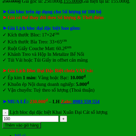
250.000
₫
Giá gốc là: 250.000₫.
155.000
₫
Giá hiện tại là: 155.000₫.
➤ Giá bloc trên áp dụng cho Số lượng từ 100 bộ
➤ Giá có thể thay đổi theo Số lượng & Thời điểm
➤ Giá Lịch bloc đại đặc biệt bao gồm:
cm
✓
Kích thước Bloc: 17×24
cm
✓ Kích thước Bìa Treo: 33×65
gsm
✓ Ruột Giấy Couche Matt: 60.2
✓ Khánh Treo và Hộp In Metalize Bế Nổi
✓ Túi Vải hoặc Túi Giấy in offset
cán màng
➤ Giá Lịch Bloc Đại Đặc Biệt chưa VAT và:
đ
✓ Ép kim
1 màu
: Vàng hoặc Bạc:
10.000
đ
✓ Khuôn ép Nội dung doanh nghiệp:
5.000
✓ Vận chuyển: Tuỳ theo số lượng (Thoả thuận)
đ
➤ MUA LẺ:
230.000
–
LH
Zalo:
0983 559 554
Lịch bloc đại đặc biệt Khai Xuân Đại Cát số lượng
Thêm vào giỏ hàng
Mô tả