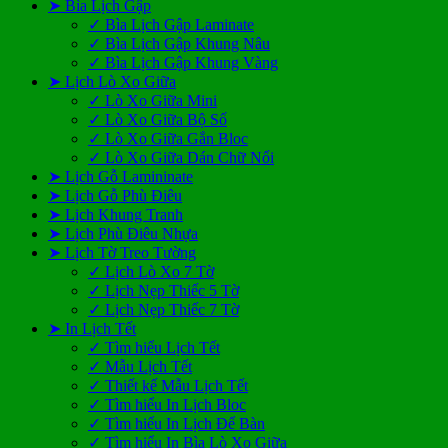
➤ Bìa Lịch Gập
✓ Bìa Lịch Gập Laminate
✓ Bìa Lịch Gập Khung Nâu
✓ Bìa Lịch Gập Khung Vàng
➤ Lịch Lò Xo Giữa
✓ Lò Xo Giữa Mini
✓ Lò Xo Giữa Bộ Số
✓ Lò Xo Giữa Gắn Bloc
✓ Lò Xo Giữa Dán Chữ Nổi
➤ Lịch Gỗ Lamininate
➤ Lịch Gỗ Phù Điêu
➤ Lịch Khung Tranh
➤ Lịch Phù Điêu Nhựa
➤ Lịch Tờ Treo Tường
✓ Lịch Lò Xo 7 Tờ
✓ Lịch Nẹp Thiếc 5 Tờ
✓ Lịch Nẹp Thiếc 7 Tờ
➤ In Lịch Tết
✓ Tìm hiểu Lịch Tết
✓ Mẫu Lịch Tết
✓ Thiết kế Mẫu Lịch Tết
✓ Tìm hiểu In Lịch Bloc
✓ Tìm hiểu In Lịch Để Bàn
✓ Tìm hiểu In Bìa Lò Xo Giữa