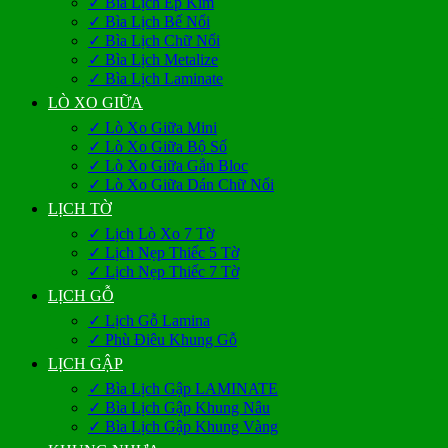
✓ Bìa Lịch Ép Kim
✓ Bìa Lịch Bế Nổi
✓ Bìa Lịch Chữ Nổi
✓ Bìa Lịch Metalize
✓ Bìa Lịch Laminate
LÒ XO GIỮA
✓ Lò Xo Giữa Mini
✓ Lò Xo Giữa Bộ Số
✓ Lò Xo Giữa Gắn Bloc
✓ Lò Xo Giữa Dán Chữ Nổi
LỊCH TỜ
✓ Lịch Lò Xo 7 Tờ
✓ Lịch Nẹp Thiếc 5 Tờ
✓ Lịch Nẹp Thiếc 7 Tờ
LỊCH GỖ
✓ Lịch Gỗ Lamina
✓ Phù Điêu Khung Gỗ
LỊCH GẬP
✓ Bìa Lịch Gập LAMINATE
✓ Bìa Lịch Gập Khung Nâu
✓ Bìa Lịch Gập Khung Vàng