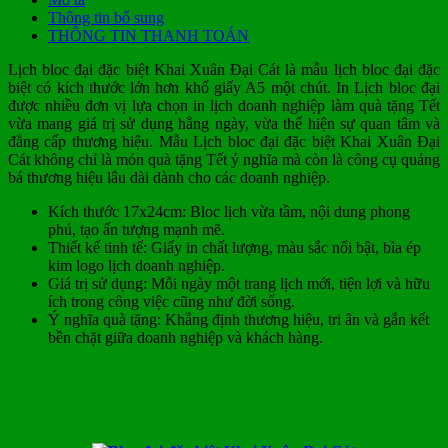
Thông tin bổ sung
THÔNG TIN THANH TOÁN
Lịch bloc đại đặc biệt Khai Xuân Đại Cát là mẫu lịch bloc đại đặc
biệt có kích thước lớn hơn khổ giấy A5 một chút. In Lịch bloc đại
được nhiều đơn vị lựa chọn in lịch doanh nghiệp làm quà tặng Tết
vừa mang giá trị sử dụng hằng ngày, vừa thể hiện sự quan tâm và
đẳng cấp thương hiệu. Mẫu Lịch bloc đại đặc biệt Khai Xuân Đại
Cát không chỉ là món quà tặng Tết ý nghĩa mà còn là công cụ quảng
bá thương hiệu lâu dài dành cho các doanh nghiệp.
Kích thước 17x24cm: Bloc lịch vừa tầm, nội dung phong
phú, tạo ấn tượng mạnh mẽ.
Thiết kế tinh tế: Giấy in chất lượng, màu sắc nổi bật, bìa ép
kim logo lịch doanh nghiệp.
Giá trị sử dụng: Mỗi ngày một trang lịch mới, tiện lợi và hữu
ích trong công việc cũng như đời sống.
Ý nghĩa quà tặng: Khẳng định thương hiệu, tri ân và gắn kết
bền chặt giữa doanh nghiệp và khách hàng.
Mẫu Lịch bloc đại đặc biệt Khai Xuân
Đại Cát