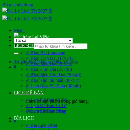
Bỏ qua nội dung
Menu
>
LỊCH BLOC
Tìm kiếm:
✓ Bloc Bìa Laminate
✓ Bloc Lịch Đại (17×24)
Tư vấn & Đặt hàng: 0983 559 554
✓ Bloc Siêu Đại (20×30)
0
✓ Bloc Cực Đại (25×35)
✓ Bloc Siêu Cực Đại (30×40)
✓ Bloc khổ lớn nhất (38×54)
✓ Lịch Bloc 52 Tuần (30×40)
LỊCH ĐỂ BÀN
✓ Lịch Để Bàn 13 Tờ
Chưa có sản phẩm trong giỏ hàng.
✓ Lịch Để Bàn 15 Tờ
Quay trở lại cửa hàng
✓ Lịch Để Bàn Đứng
BÌA LỊCH
0
✓ Bìa Lịch Offet