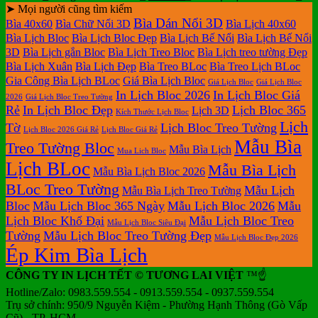
➤ Mọi người cũng tìm kiếm
Bìa Dán Nổi 3D
Bìa 40x60
Bìa Chữ Nổi 3D
Bìa Lịch 40x60
Bìa Lịch Bloc
Bìa Lịch Bloc Đẹp
Bìa Lịch Bế Nổi
Bìa Lịch Bế Nổi
3D
Bìa Lịch gắn Bloc
Bìa Lịch Treo Bloc
Bìa Lịch treo tường Đẹp
Bìa Lịch Xuân
Bìa Lịch Đẹp
Bìa Treo BLoc
Bìa Treo Lịch BLoc
Gia Công Bìa Lịch BLoc
Giá Bìa Lịch Bloc
Giá Lịch Bloc
Giá Lịch Bloc
In Lịch Bloc 2026
In Lịch Bloc Giá
2026
Giá Lịch Bloc Treo Tường
Rẻ
In Lịch Bloc Đẹp
Lịch Bloc 365
Lịch 3D
Kích Thước Lịch Bloc
Lịch
Tờ
Lịch Bloc Treo Tường
Lịch Bloc 2026 Giá Rẻ
Lịch Bloc Giá Rẻ
Mẫu Bìa
Treo Tường Bloc
Mẫu Bìa Lịch
Mua Lich Bloc
Lịch BLoc
Mẫu Bìa Lịch
Mẫu Bìa Lịch Bloc 2026
BLoc Treo Tường
Mẫu Lịch
Mẫu Bìa Lịch Treo Tường
Bloc
Mẫu Lịch Bloc 365 Ngày
Mẫu Lịch Bloc 2026
Mẫu
Lịch Bloc Khổ Đại
Mẫu Lịch Bloc Treo
Mẫu Lịch Bloc Siêu Đại
Tường
Mẫu Lịch Bloc Treo Tường Đẹp
Mẫu Lịch Bloc Đẹp 2026
Ép Kim Bìa Lịch
CÔNG TY IN LỊCH TẾT © TƯƠNG LAI VIỆT
™☝️
Hotline/Zalo: 0983.559.554 - 0913.559.554 - 0937.559.554
Trụ sở chính: 950/9 Nguyễn Kiệm - Phường Hạnh Thông (Gò Vấp
Cũ) - TP. HCM