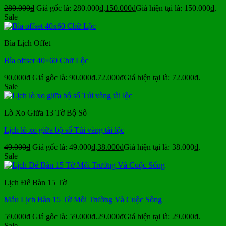
280.000
₫
Giá gốc là: 280.000₫.
150.000
₫
Giá hiện tại là: 150.000₫.
Sale
Bìa Lịch Offet
Bìa offset 40×60 Chữ Lộc
90.000
₫
Giá gốc là: 90.000₫.
72.000
₫
Giá hiện tại là: 72.000₫.
Sale
Lò Xo Giữa 13 Tờ Bộ Số
Lịch lò xo giữa bộ số Túi vàng tài lộc
49.000
₫
Giá gốc là: 49.000₫.
38.000
₫
Giá hiện tại là: 38.000₫.
Sale
Lịch Để Bàn 15 Tờ
Mẫu Lịch Bàn 15 Tờ Môi Trường Và Cuộc Sống
59.000
₫
Giá gốc là: 59.000₫.
29.000
₫
Giá hiện tại là: 29.000₫.
Sale