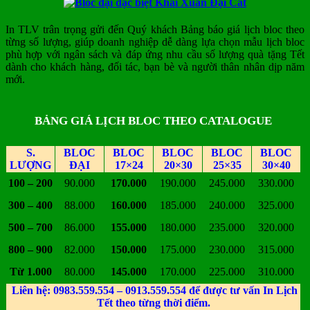
In TLV trân trọng gửi đến Quý khách Bảng báo giá lịch bloc theo
từng số lượng, giúp doanh nghiệp dễ dàng lựa chọn mẫu lịch bloc
phù hợp với ngân sách và đáp ứng nhu cầu số lượng quà tặng Tết
dành cho khách hàng, đối tác, bạn bè và người thân nhân dịp năm
mới.
BẢNG GIÁ LỊCH BLOC THEO CATALOGUE
S.
BLOC
BLOC
BLOC
BLOC
BLOC
LƯỢNG
ĐẠI
17×24
20×30
25×35
30×40
100 – 200
90.000
170.000
190.000
245.000
330.000
300 – 400
88.000
160.000
185.000
240.000
325.000
500 – 700
86.000
155.000
180.000
235.000
320.000
800 – 900
82.000
150.000
175.000
230.000
315.000
Từ 1.000
80.000
145.000
170.000
225.000
310.000
Liên hệ: 0983.559.554 – 0913.559.554 để được tư vấn In Lịch
Tết theo từng thời điểm.