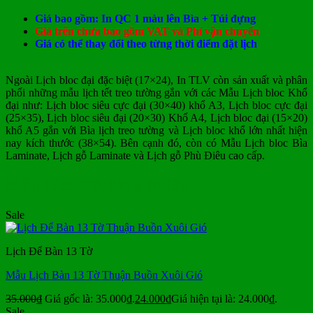
Giá bao gồm: In QC 1 màu lên Bìa + Túi đựng
Giá trên chưa bao gồm VAT và Phí vận chuyển
Giá có thể thay đổi theo từng thời điểm đặt lịch
Ngoài Lịch bloc đại đặc biệt (17×24), In TLV còn sản xuất và phân
phối những mẫu lịch tết treo tường gắn với các Mẫu Lịch bloc Khổ
đại như: Lịch bloc siêu cực đại (30×40) khổ A3, Lịch bloc cực đại
(25×35), Lịch bloc siêu đại (20×30) Khổ A4, Lịch bloc đại (15×20)
khổ A5 gắn với Bìa lịch treo tường và Lịch bloc khổ lớn nhất hiện
nay kích thước (38×54). Bên cạnh đó, còn có Mẫu Lịch bloc Bìa
Laminate, Lịch gỗ Laminate và Lịch gỗ Phù Điêu cao cấp.
Mẫu Lịch Tết Mua Nhiều
Sale
Lịch Để Bàn 13 Tờ
Mẫu Lịch Bàn 13 Tờ Thuận Buồn Xuôi Gió
35.000
₫
Giá gốc là: 35.000₫.
24.000
₫
Giá hiện tại là: 24.000₫.
Sale