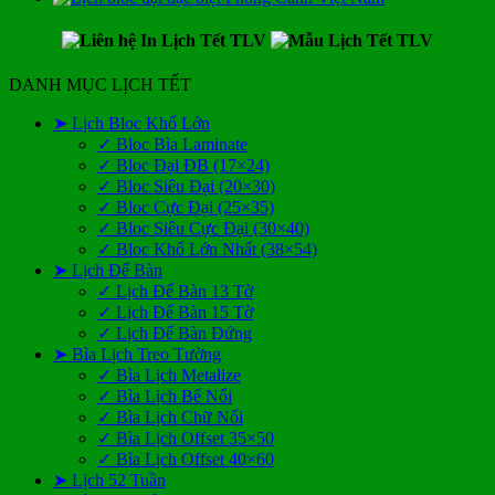
DANH MỤC LỊCH TẾT
➤ Lịch Bloc Khổ Lớn
✓ Bloc Bìa Laminate
✓ Bloc Đại ĐB (17×24)
✓ Bloc Siêu Đại (20×30)
✓ Bloc Cực Đại (25×35)
✓ Bloc Siêu Cực Đại (30×40)
✓ Bloc Khổ Lớn Nhất (38×54)
➤ Lịch Để Bàn
✓ Lịch Để Bàn 13 Tờ
✓ Lịch Để Bàn 15 Tờ
✓ Lịch Để Bàn Đứng
➤ Bìa Lịch Treo Tường
✓ Bìa Lịch Metalize
✓ Bìa Lịch Bế Nổi
✓ Bìa Lịch Chữ Nổi
✓ Bìa Lịch Offset 35×50
✓ Bìa Lịch Offset 40×60
➤ Lịch 52 Tuần