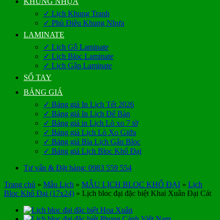
KHUNG NHỰA
✓ Lịch Khung Tranh
✓ Phù Điêu Khung Nhựa
LAMINATE
✓ Lịch Gỗ Laminate
✓ Lịch Bloc Laminate
✓ Lịch Gập Laminate
SỔ TAY
BẢNG GIÁ
✓ Bảng giá In Lịch Tết 2026
✓ Bảng giá In Lịch Để Bàn
✓ Bảng giá in Lịch Lò xo 7 tờ
✓ Bảng giá Lịch Lò Xo Giữa
✓ Bảng giá Bìa Lịch Gắn Bloc
✓ Bảng giá Lịch Bloc Khổ Đại
Tư vấn & Đặt hàng: 0983 559 554
Trang chủ
»
Mẫu Lịch
»
MẪU LỊCH BLOC KHỔ ĐẠI
»
Lịch
Bloc Khổ Đại (17x24)
»
Lịch bloc đại đặc biệt Khai Xuân Đại Cát