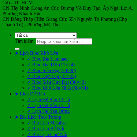
Cũ) - TP. HCM
CN Tây Ninh (Long An Cũ): Đường Võ Duy Tạo, Ấp Ngãi Lợi A,
Phường Khánh Hậu
CN Đồng Tháp (Tiền Giang Cũ): 554 Nguyễn Tri Phương (Chợ
Thạnh Trị) - Phường Mỹ Tho
Tìm kiếm:
➤ Lịch Bloc Khổ Lớn
✓ Bloc Bìa Laminate
✓ Bloc Đại ĐB (17×24)
✓ Bloc Siêu Đại (20×30)
✓ Bloc Cực Đại (25×35)
✓ Bloc Siêu Cực Đại (30×40)
✓ Bloc Khổ Lớn Nhất (38×54)
➤ Lịch Để Bàn
✓ Lịch Để Bàn 13 Tờ
✓ Lịch Để Bàn 15 Tờ
✓ Lịch Để Bàn Đứng
➤ Bìa Lịch Treo Tường
✓ Bìa Lịch Metalize
✓ Bìa Lịch Bế Nổi
✓ Bìa Lịch Chữ Nổi