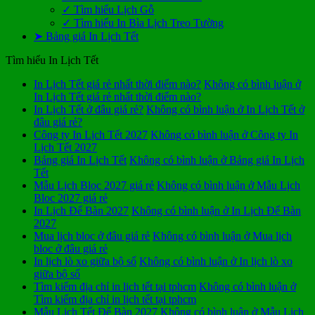
✓ Tìm hiểu Lịch Gỗ
✓ Tìm hiểu In Bìa Lịch Treo Tường
➤ Bảng giá In Lịch Tết
Tìm hiểu In Lịch Tết
In Lịch Tết giá rẻ nhất thời điểm nào?
Không có bình luận
ở
In Lịch Tết giá rẻ nhất thời điểm nào?
In Lịch Tết ở đâu giá rẻ?
Không có bình luận
ở In Lịch Tết ở
đâu giá rẻ?
Công ty In Lịch Tết 2027
Không có bình luận
ở Công ty In
Lịch Tết 2027
Bảng giá In Lịch Tết
Không có bình luận
ở Bảng giá In Lịch
Tết
Mẫu Lịch Bloc 2027 giá rẻ
Không có bình luận
ở Mẫu Lịch
Bloc 2027 giá rẻ
In Lịch Để Bàn 2027
Không có bình luận
ở In Lịch Để Bàn
2027
Mua lịch bloc ở đâu giá rẻ
Không có bình luận
ở Mua lịch
bloc ở đâu giá rẻ
In lịch lò xo giữa bộ số
Không có bình luận
ở In lịch lò xo
giữa bộ số
Tìm kiếm địa chỉ in lịch tết tại tphcm
Không có bình luận
ở
Tìm kiếm địa chỉ in lịch tết tại tphcm
Mẫu Lịch Tết Để Bàn 2027
Không có bình luận
ở Mẫu Lịch