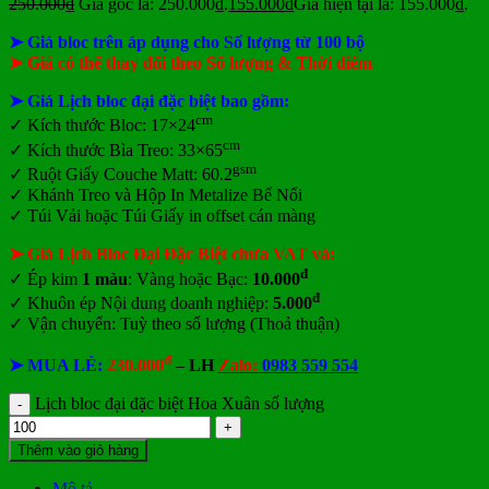
250.000
₫
Giá gốc là: 250.000₫.
155.000
₫
Giá hiện tại là: 155.000₫.
➤ Giá bloc trên áp dụng cho Số lượng từ 100 bộ
➤ Giá có thể thay đổi theo Số lượng & Thời điểm
➤ Giá Lịch bloc đại đặc biệt bao gồm:
cm
✓
Kích thước Bloc: 17×24
cm
✓ Kích thước Bìa Treo: 33×65
gsm
✓ Ruột Giấy Couche Matt: 60.2
✓ Khánh Treo và Hộp In Metalize Bế Nổi
✓ Túi Vải hoặc Túi Giấy in offset
cán màng
➤ Giá Lịch Bloc Đại Đặc Biệt chưa VAT và:
đ
✓ Ép kim
1 màu
: Vàng hoặc Bạc:
10.000
đ
✓ Khuôn ép Nội dung doanh nghiệp:
5.000
✓ Vận chuyển: Tuỳ theo số lượng (Thoả thuận)
đ
➤ MUA LẺ:
230.000
–
LH
Zalo:
0983 559 554
Lịch bloc đại đặc biệt Hoa Xuân số lượng
Thêm vào giỏ hàng
Mô tả