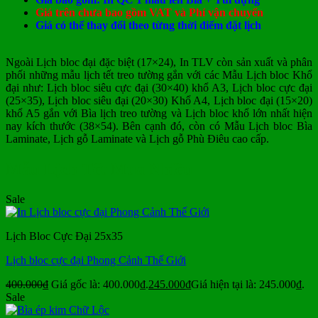
Giá trên chưa bao gồm VAT và Phí vận chuyển
Giá có thể thay đổi theo từng thời điểm đặt lịch
Ngoài Lịch bloc đại đặc biệt (17×24), In TLV còn sản xuất và phân
phối những mẫu lịch tết treo tường gắn với các Mẫu Lịch bloc Khổ
đại như: Lịch bloc siêu cực đại (30×40) khổ A3, Lịch bloc cực đại
(25×35), Lịch bloc siêu đại (20×30) Khổ A4, Lịch bloc đại (15×20)
khổ A5 gắn với Bìa lịch treo tường và Lịch bloc khổ lớn nhất hiện
nay kích thước (38×54). Bên cạnh đó, còn có Mẫu Lịch bloc Bìa
Laminate, Lịch gỗ Laminate và Lịch gỗ Phù Điêu cao cấp.
Mẫu Lịch Tết Mua Nhiều
Sale
Lịch Bloc Cực Đại 25x35
Lịch bloc cực đại Phong Cảnh Thế Giới
400.000
₫
Giá gốc là: 400.000₫.
245.000
₫
Giá hiện tại là: 245.000₫.
Sale