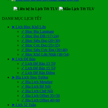
DANH MỤC LỊCH TẾT
➤ Lịch Bloc Khổ Lớn
✓ Bloc Bìa Laminate
✓ Bloc Đại ĐB (17×24)
✓ Bloc Siêu Đại (20×30)
✓ Bloc Cực Đại (25×35)
✓ Bloc Siêu Cực Đại (30×40)
✓ Bloc Khổ Lớn Nhất (38×54)
➤ Lịch Để Bàn
✓ Lịch Để Bàn 13 Tờ
✓ Lịch Để Bàn 15 Tờ
✓ Lịch Để Bàn Đứng
➤ Bìa Lịch Treo Tường
✓ Bìa Lịch Metalize
✓ Bìa Lịch Bế Nổi
✓ Bìa Lịch Chữ Nổi
✓ Bìa Lịch Offset 35×50
✓ Bìa Lịch Offset 40×60
➤ Lịch 52 Tuần