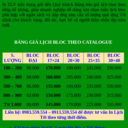
In TLV trân trọng gửi đến Quý khách Bảng báo giá lịch bloc theo
từng số lượng, giúp doanh nghiệp dễ dàng lựa chọn mẫu lịch bloc
phù hợp với ngân sách và đáp ứng nhu cầu số lượng quà tặng Tết
dành cho khách hàng, đối tác, bạn bè và người thân nhân dịp năm
mới.
BẢNG GIÁ LỊCH BLOC THEO CATALOGUE
S.
BLOC
BLOC
BLOC
BLOC
BLOC
LƯỢNG
ĐẠI
17×24
20×30
25×35
30×40
100 – 200
90.000
170.000
190.000
245.000
330.000
300 – 400
88.000
160.000
185.000
240.000
325.000
500 – 700
86.000
155.000
180.000
235.000
320.000
800 – 900
82.000
150.000
175.000
230.000
315.000
Từ 1.000
80.000
145.000
170.000
225.000
310.000
Liên hệ: 0983.559.554 – 0913.559.554 để được tư vấn In Lịch
Tết theo từng thời điểm.
Giá bao gồm: In QC 1 màu lên Bìa + Túi đựng