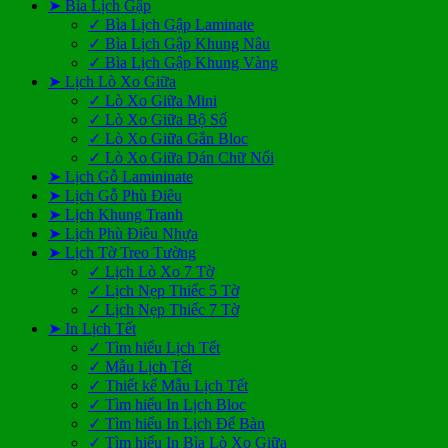
➤ Bìa Lịch Gập
✓ Bìa Lịch Gập Laminate
✓ Bìa Lịch Gập Khung Nâu
✓ Bìa Lịch Gập Khung Vàng
➤ Lịch Lò Xo Giữa
✓ Lò Xo Giữa Mini
✓ Lò Xo Giữa Bộ Số
✓ Lò Xo Giữa Gắn Bloc
✓ Lò Xo Giữa Dán Chữ Nổi
➤ Lịch Gỗ Lamininate
➤ Lịch Gỗ Phù Điêu
➤ Lịch Khung Tranh
➤ Lịch Phù Điêu Nhựa
➤ Lịch Tờ Treo Tường
✓ Lịch Lò Xo 7 Tờ
✓ Lịch Nẹp Thiếc 5 Tờ
✓ Lịch Nẹp Thiếc 7 Tờ
➤ In Lịch Tết
✓ Tìm hiểu Lịch Tết
✓ Mẫu Lịch Tết
✓ Thiết kế Mẫu Lịch Tết
✓ Tìm hiểu In Lịch Bloc
✓ Tìm hiểu In Lịch Để Bàn
✓ Tìm hiểu In Bìa Lò Xo Giữa