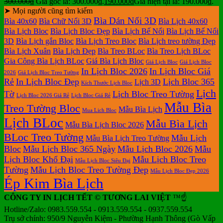
300.000
₫
Giá gốc là: 300.000₫.
190.000
₫
Giá hiện tại là: 190.000₫.
➤ Mọi người cũng tìm kiếm
Bìa Dán Nổi 3D
Bìa 40x60
Bìa Chữ Nổi 3D
Bìa Lịch 40x60
Bìa Lịch Bloc
Bìa Lịch Bloc Đẹp
Bìa Lịch Bế Nổi
Bìa Lịch Bế Nổi
3D
Bìa Lịch gắn Bloc
Bìa Lịch Treo Bloc
Bìa Lịch treo tường Đẹp
Bìa Lịch Xuân
Bìa Lịch Đẹp
Bìa Treo BLoc
Bìa Treo Lịch BLoc
Gia Công Bìa Lịch BLoc
Giá Bìa Lịch Bloc
Giá Lịch Bloc
Giá Lịch Bloc
In Lịch Bloc 2026
In Lịch Bloc Giá
2026
Giá Lịch Bloc Treo Tường
Rẻ
In Lịch Bloc Đẹp
Lịch Bloc 365
Lịch 3D
Kích Thước Lịch Bloc
Lịch
Tờ
Lịch Bloc Treo Tường
Lịch Bloc 2026 Giá Rẻ
Lịch Bloc Giá Rẻ
Mẫu Bìa
Treo Tường Bloc
Mẫu Bìa Lịch
Mua Lich Bloc
Lịch BLoc
Mẫu Bìa Lịch
Mẫu Bìa Lịch Bloc 2026
BLoc Treo Tường
Mẫu Lịch
Mẫu Bìa Lịch Treo Tường
Bloc
Mẫu Lịch Bloc 365 Ngày
Mẫu Lịch Bloc 2026
Mẫu
Lịch Bloc Khổ Đại
Mẫu Lịch Bloc Treo
Mẫu Lịch Bloc Siêu Đại
Tường
Mẫu Lịch Bloc Treo Tường Đẹp
Mẫu Lịch Bloc Đẹp 2026
Ép Kim Bìa Lịch
CÔNG TY IN LỊCH TẾT © TƯƠNG LAI VIỆT
™☝️
Hotline/Zalo: 0983.559.554 - 0913.559.554 - 0937.559.554
Trụ sở chính: 950/9 Nguyễn Kiệm - Phường Hạnh Thông (Gò Vấp