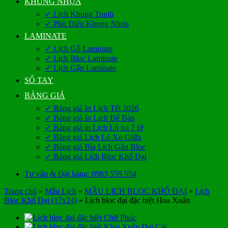
KHUNG NHỰA
✓ Lịch Khung Tranh
✓ Phù Điêu Khung Nhựa
LAMINATE
✓ Lịch Gỗ Laminate
✓ Lịch Bloc Laminate
✓ Lịch Gập Laminate
SỔ TAY
BẢNG GIÁ
✓ Bảng giá In Lịch Tết 2026
✓ Bảng giá In Lịch Để Bàn
✓ Bảng giá in Lịch Lò xo 7 tờ
✓ Bảng giá Lịch Lò Xo Giữa
✓ Bảng giá Bìa Lịch Gắn Bloc
✓ Bảng giá Lịch Bloc Khổ Đại
Tư vấn & Đặt hàng: 0983 559 554
Trang chủ
»
Mẫu Lịch
»
MẪU LỊCH BLOC KHỔ ĐẠI
»
Lịch
Bloc Khổ Đại (17x24)
»
Lịch bloc đại đặc biệt Hoa Xuân