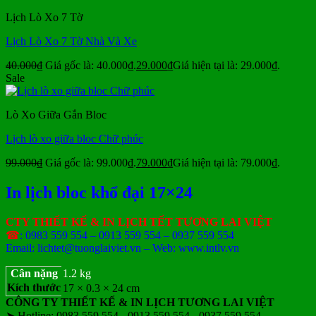
Lịch Lò Xo 7 Tờ
Lịch Lò Xo 7 Tờ Nhà Và Xe
40.000
₫
Giá gốc là: 40.000₫.
29.000
₫
Giá hiện tại là: 29.000₫.
Sale
Lò Xo Giữa Gắn Bloc
Lịch lò xo giữa bloc Chữ phúc
99.000
₫
Giá gốc là: 99.000₫.
79.000
₫
Giá hiện tại là: 79.000₫.
In lịch bloc khổ đại 17×24
CTY THIẾT KẾ & IN LỊCH TẾT TƯƠNG LAI VIỆT
☎
: 0983 559 554 – 0913 559 554 – 0937 559 554
Email: lichtet@tuonglaiviet.vn – Web: www.intlv.vn
Cân nặng
1.2 kg
Kích thước
17 × 0.3 × 24 cm
CÔNG TY THIẾT KẾ & IN LỊCH TƯƠNG LAI VIỆT
➤ Hotline: 0983 559 554 - 0913 559 554 - 0937 559 554