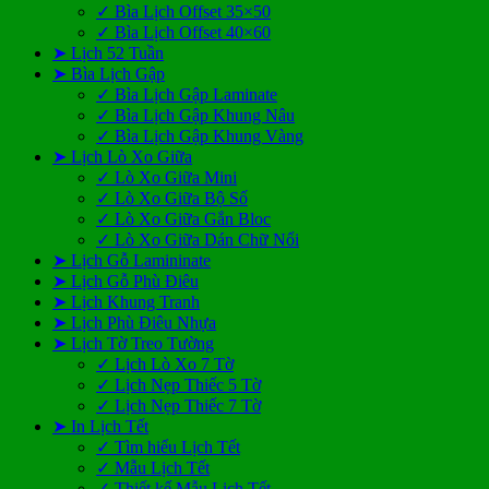
✓ Bìa Lịch Offset 35×50
✓ Bìa Lịch Offset 40×60
➤ Lịch 52 Tuần
➤ Bìa Lịch Gập
✓ Bìa Lịch Gập Laminate
✓ Bìa Lịch Gập Khung Nâu
✓ Bìa Lịch Gập Khung Vàng
➤ Lịch Lò Xo Giữa
✓ Lò Xo Giữa Mini
✓ Lò Xo Giữa Bộ Số
✓ Lò Xo Giữa Gắn Bloc
✓ Lò Xo Giữa Dán Chữ Nổi
➤ Lịch Gỗ Lamininate
➤ Lịch Gỗ Phù Điêu
➤ Lịch Khung Tranh
➤ Lịch Phù Điêu Nhựa
➤ Lịch Tờ Treo Tường
✓ Lịch Lò Xo 7 Tờ
✓ Lịch Nẹp Thiếc 5 Tờ
✓ Lịch Nẹp Thiếc 7 Tờ
➤ In Lịch Tết
✓ Tìm hiểu Lịch Tết
✓ Mẫu Lịch Tết
✓ Thiết kế Mẫu Lịch Tết