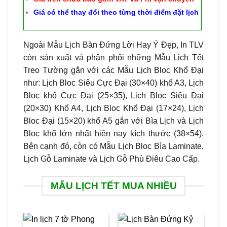
Giá có thể thay đổi theo từng thời điểm đặt lịch
Ngoài Mẫu Lịch Bàn Đứng Lời Hay Ý Đẹp, In TLV
còn sản xuất và phân phối những Mẫu Lịch Tết
Treo Tường gắn với các Mẫu Lịch Bloc Khổ Đại
như: Lịch Bloc Siêu Cực Đại (30×40) khổ A3, Lịch
Bloc khổ Cực Đại (25×35), Lịch Bloc Siêu Đại
(20×30) Khổ A4, Lịch Bloc Khổ Đại (17×24), Lịch
Bloc Đại (15×20) khổ A5 gắn với Bìa Lịch và Lịch
Bloc khổ lớn nhất hiện nay kích thước (38×54).
Bên cạnh đó, còn có Mẫu Lịch Bloc Bìa Laminate,
Lịch Gỗ Laminate và Lịch Gỗ Phù Điêu Cao Cấp.
MẪU LỊCH TẾT MUA NHIỀU