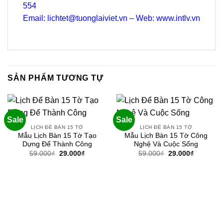
554
Email: lichtet@tuonglaiviet.vn – Web: www.intlv.vn
SẢN PHẨM TƯƠNG TỰ
Sale
Sale
LỊCH ĐỂ BÀN 15 TỜ
LỊCH ĐỂ BÀN 15 TỜ
Mẫu Lịch Bàn 15 Tờ Tạo
Mẫu Lịch Bàn 15 Tờ Công
Dựng Để Thành Công
Nghệ Và Cuộc Sống
Giá
Giá
Giá
Giá
59.000
₫
29.000
₫
59.000
₫
29.000
₫
gốc
hiện
gốc
hiện
là:
tại
là:
tại
59.000₫.
là:
59.000₫.
là:
29.000₫.
29.000₫.