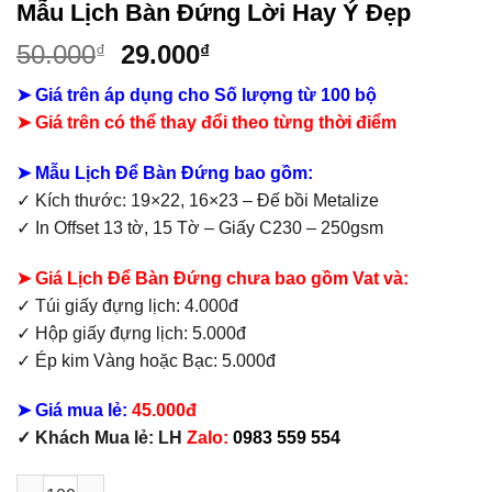
Mẫu Lịch Bàn Đứng Lời Hay Ý Đẹp
Giá
Giá
50.000
29.000
₫
₫
gốc
hiện
➤ Giá trên áp dụng cho Số lượng từ 100 bộ
là:
tại
➤
Giá trên có thể thay đổi theo từng thời điểm
50.000₫.
là:
29.000₫.
➤ Mẫu Lịch Để Bàn Đứng bao gồm:
✓ Kích thước: 19×22, 16×23 – Đế bồi Metalize
✓ In Offset 13 tờ, 15 Tờ – Giấy C230 – 250gsm
➤ Giá Lịch Để Bàn Đứng chưa bao gồm Vat và:
✓ Túi giấy đựng lịch: 4.000đ
✓ Hộp giấy đựng lịch: 5.000đ
✓ Ép kim Vàng hoặc Bạc: 5.000đ
➤ Giá mua lẻ:
45.000đ
✓ Khách Mua lẻ: LH
Zalo:
0983 559 554
Mẫu Lịch Bàn Đứng Lời Hay Ý Đẹp số lượng