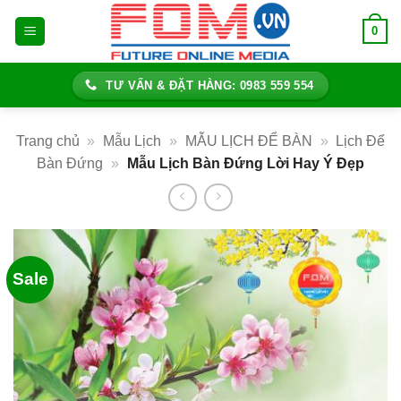
Bỏ
0
qua
nội
dung
TƯ VẤN & ĐẶT HÀNG: 0983 559 554
Trang chủ
»
Mẫu Lịch
»
MẪU LỊCH ĐỂ BÀN
»
Lịch Để
Bàn Đứng
»
Mẫu Lịch Bàn Đứng Lời Hay Ý Đẹp
Sale