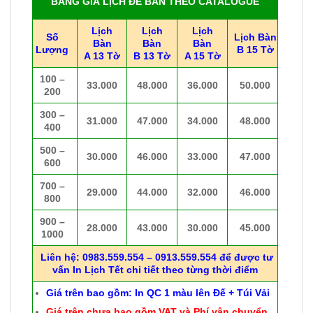
BẢNG GIÁ LỊCH ĐỂ BÀN THEO CATALOGUE
Lịch
Lịch
Lịch
Số
Lịch Bàn
Bàn
Bàn
Bàn
Lượng
B 15 Tờ
A 13 Tờ
B 13 Tờ
A 15 Tờ
100 –
33.000
48.000
36.000
50.000
200
300 –
31.000
47.000
34.000
48.000
400
500 –
30.000
46.000
33.000
47.000
600
700 –
29.000
44.000
32.000
46.000
800
900 –
28.000
43.000
30.000
45.000
1000
Liên hệ: 0983.559.554 – 0913.559.554 để được tư
vấn In Lịch Tết chi tiết theo từng thời điểm
Giá trên bao gồm: In QC 1 màu lên Đế + Túi Vải
Giá trên chưa bao gồm VAT và Phí vận chuyển