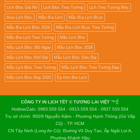
Lịch Bloc Giá Rẻ
Lịch Bloc Treo Tường
Lịch Treo Tường Bloc
Mua Lich Bloc
Mẫu Bìa Lịch
Mẫu Bìa Lịch BLoc
Mẫu Bìa Lịch Bloc 2026
Mẫu Bìa Lịch BLoc Treo Tường
Mẫu Bìa Lịch Treo Tường
Mẫu Lịch Bloc
Mẫu Lịch Bloc 365 Ngày
Mẫu Lịch Bloc 2026
Mẫu Lịch Bloc Khổ Đại
Mẫu Lịch Bloc Siêu Đại
Mẫu Lịch Bloc Treo Tường
Mẫu Lịch Bloc Treo Tường Đẹp
Mẫu Lịch Bloc Đẹp 2026
Ép Kim Bìa Lịch
CÔNG TY IN LỊCH TẾT © TƯƠNG LAI VIỆT
™☝️
Hotline/Zalo: 0983.559.554 - 0913.559.554 - 0937.559.554
Trụ sở chính: 950/9 Nguyễn Kiệm - Phường Hạnh Thông (Gò Vấp
Cũ) - TP. HCM
CN Tây Ninh (Long An Cũ): Đường Võ Duy Tạo, Ấp Ngãi Lợi A,
Phường Khánh Hậu