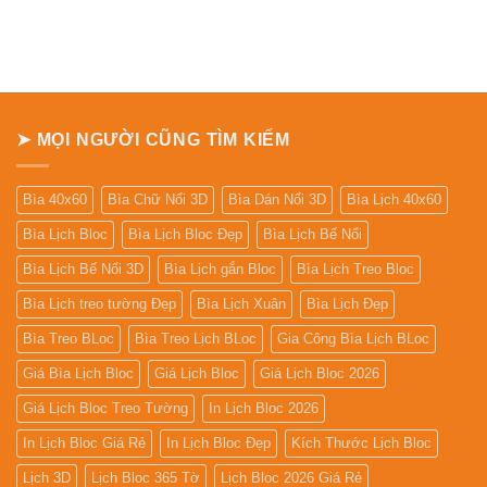
➤ MỌI NGƯỜI CŨNG TÌM KIẾM
Bìa 40x60
Bìa Chữ Nổi 3D
Bìa Dán Nổi 3D
Bìa Lịch 40x60
Bìa Lịch Bloc
Bìa Lịch Bloc Đẹp
Bìa Lịch Bế Nổi
Bìa Lịch Bế Nổi 3D
Bìa Lịch gắn Bloc
Bìa Lịch Treo Bloc
Bìa Lịch treo tường Đẹp
Bìa Lịch Xuân
Bìa Lịch Đẹp
Bìa Treo BLoc
Bìa Treo Lịch BLoc
Gia Công Bìa Lịch BLoc
Giá Bìa Lịch Bloc
Giá Lịch Bloc
Giá Lịch Bloc 2026
Giá Lịch Bloc Treo Tường
In Lịch Bloc 2026
In Lịch Bloc Giá Rẻ
In Lịch Bloc Đẹp
Kích Thước Lịch Bloc
Lịch 3D
Lịch Bloc 365 Tờ
Lịch Bloc 2026 Giá Rẻ