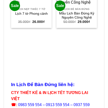
Sale
Sale
Sal
LỊCH NẸP THIẾC 7 TỜ
LỊCH ĐỂ BÀN ĐỨNG
Mẫu Lịch Bàn Đứng Kỷ
Lịch 7 tờ Phong cảnh
Nguyên Công Nghệ
Giá
Giá
Giá
Giá
35.000
₫
26.000
₫
50.000
₫
29.000
₫
gốc
hiện
gốc
hiện
là:
tại
là:
tại
35.000₫.
là:
50.000₫.
là:
26.000₫.
29.000₫.
In Lịch Để Bàn Đứng liên hệ:
CTY THIẾT KẾ & IN LỊCH TẾT TƯƠNG LAI
VIỆT
☎:
0983 559 554 – 0913 559 554 – 0937 559