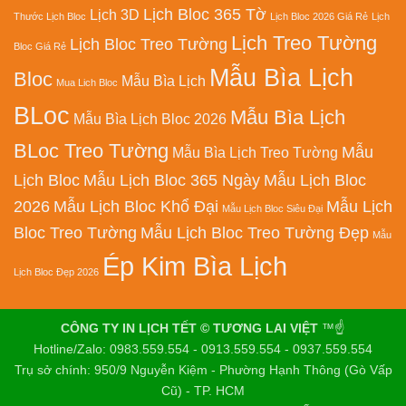
Lịch Bloc 365 Tờ
Lịch 3D
Thước Lịch Bloc
Lịch Bloc 2026 Giá Rẻ
Lịch
Lịch Treo Tường
Lịch Bloc Treo Tường
Bloc Giá Rẻ
Mẫu Bìa Lịch
Bloc
Mẫu Bìa Lịch
Mua Lich Bloc
BLoc
Mẫu Bìa Lịch
Mẫu Bìa Lịch Bloc 2026
BLoc Treo Tường
Mẫu
Mẫu Bìa Lịch Treo Tường
Lịch Bloc
Mẫu Lịch Bloc 365 Ngày
Mẫu Lịch Bloc
2026
Mẫu Lịch Bloc Khổ Đại
Mẫu Lịch
Mẫu Lịch Bloc Siêu Đại
Bloc Treo Tường
Mẫu Lịch Bloc Treo Tường Đẹp
Mẫu
Ép Kim Bìa Lịch
Lịch Bloc Đẹp 2026
CÔNG TY IN LỊCH TẾT © TƯƠNG LAI VIỆT
™☝️
Hotline/Zalo: 0983.559.554 - 0913.559.554 - 0937.559.554
Trụ sở chính: 950/9 Nguyễn Kiệm - Phường Hạnh Thông (Gò Vấp
Cũ) - TP. HCM