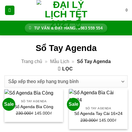
Bỏ
0
qua
nội
dung
TƯ VẤN & ĐẶT HÀNG: 0983 559 554
Sổ Tay Agenda
Trang chủ
»
Mẫu Lịch
»
Sổ Tay Agenda
LỌC
SỔ TAY AGENDA
Sale
Sale
Sổ Agenda Bìa Còng
SỔ TAY AGENDA
Giá
Giá
230.000
₫
145.000
₫
Sổ Agenda Tay Cài 16×24
gốc
hiện
Giá
Giá
230.000
₫
145.000
₫
là:
tại
gốc
hiện
230.000₫.
là: