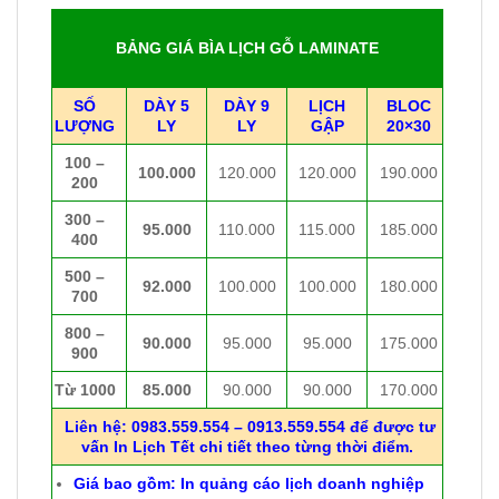
160.000₫.
là:
180.000₫.
là:
89.000₫.
95.000₫.
BẢNG GIÁ BÌA LỊCH GỖ LAMINATE
SỐ
DÀY 5
DÀY 9
LỊCH
BLOC
LƯỢNG
LY
LY
GẬP
20×30
100 –
100.000
120.000
120.000
190.000
200
300 –
95.000
110.000
115.000
185.000
400
500 –
92.000
100.000
100.000
180.000
700
800 –
90.000
95.000
95.000
175.000
900
Từ 1000
85.000
90.000
90.000
170.000
Liên hệ: 0983.559.554 – 0913.559.554 để được tư
vấn In Lịch Tết chi tiết theo từng thời điểm.
Giá bao gồm: In quảng cáo lịch doanh nghiệp