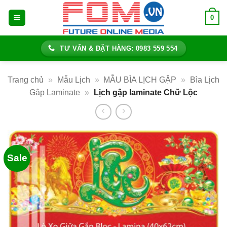
Bỏ
0
qua
nội
dung
TƯ VẤN & ĐẶT HÀNG: 0983 559 554
Trang chủ
»
Mẫu Lịch
»
MẪU BÌA LỊCH GẬP
»
Bìa Lịch
Gập Laminate
»
Lịch gập laminate Chữ Lộc
Sale