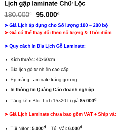
Lịch gập laminate Chữ Lộc
Giá
Giá
180.000
95.000
₫
₫
gốc
hiện
➤ Giá Lịch áp dụng cho Số lượng 100 – 200 bộ
là:
tại
➤ Giá có thể thay đổi theo số lượng & Thời điểm
180.000₫.
là:
95.000₫.
➤ Quy cách In Bìa Lịch Gỗ Laminate:
Kích thước: 40x60cm
Bìa lịch gỗ tự nhiên cao cấp
Ép màng Laminate tráng gương
In thông tin Quảng Cáo doanh nghiệp
đ
Tặng kèm Bloc Lịch 15×20 trị giá
85.000
➤ Giá Lịch Laminate chưa bao gồm
VAT + Ship và:
đ
đ
Túi Nilon:
5.000
– Túi Vải:
6.000