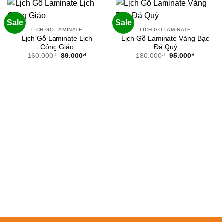
Sale
Sale
LỊCH GỖ LAMINATE
LỊCH GỖ LAMINATE
Lịch Gỗ Laminate Lịch
Lịch Gỗ Laminate Vàng Bạc
Công Giáo
Đá Quý
Giá
Giá
Giá
Giá
160.000
₫
89.000
₫
180.000
₫
95.000
₫
gốc
hiện
gốc
hiện
là:
tại
là:
tại
160.000₫.
là:
180.000₫.
là:
89.000₫.
95.000₫.