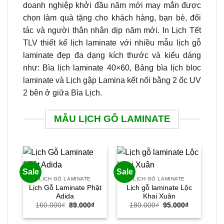
doanh nghiệp khởi đầu năm mới may mắn được
chọn làm quà tặng cho khách hàng, bạn bè, đối
tác và người thân nhân dịp năm mới. In Lịch Tết
TLV thiết kế lịch laminate với nhiều mẫu lịch gỗ
laminate đẹp đa dạng kích thước và kiểu dáng
như: Bìa lịch laminate 40×60, Bảng bìa lịch bloc
laminate và Lịch gập Lamina kết nối bằng 2 ốc UV
2 bên ở giữa Bìa Lịch.
MẪU LỊCH GỖ LAMINATE
Sale
Sale
Sal
LỊCH GỖ LAMINATE
LỊCH GỖ LAMINATE
Lịch Gỗ Laminate Phật
Lịch gỗ laminate Lộc
Lị
Adida
Khai Xuân
Giá
Giá
Giá
Giá
160.000
₫
89.000
₫
180.000
₫
95.000
₫
gốc
hiện
gốc
hiện
là:
tại
là:
tại