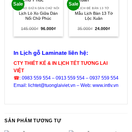
Sale
Sale
Sal
LÒ XO GIỮA DÁN CHỮ NỔI
LỊCH ĐỂ BÀN 13 TỜ
Lịch Lò Xo Giữa Dán
Mẫu Lịch Bàn 13 Tờ
L
Nổi Chữ Phúc
Lộc Xuân
P
Giá
Giá
Giá
Giá
145.000
₫
96.000
₫
35.000
₫
24.000
₫
gốc
hiện
gốc
hiện
là:
tại
là:
tại
145.000₫.
là:
35.000₫.
là:
96.000₫.
24.000₫.
In Lịch gỗ Laminate liên hệ:
CTY THIẾT KẾ & IN LỊCH TẾT TƯƠNG LAI
VIỆT
☎
: 0983 559 554 – 0913 559 554 – 0937 559 554
Email: lichtet@tuonglaiviet.vn – Web: www.intlv.vn
SẢN PHẨM TƯƠNG TỰ