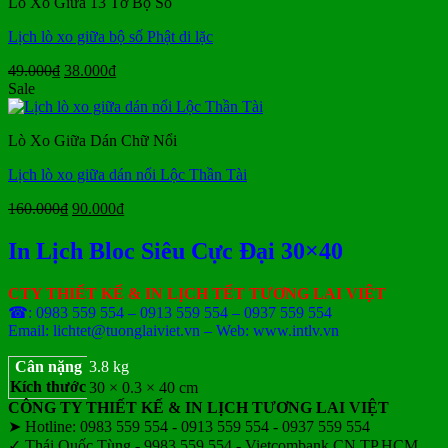
Lò Xo Giữa 13 Tờ Bộ Số
24.000₫.
Lịch lò xo giữa bộ số Phật di lặc
Giá
Giá
49.000
₫
38.000
₫
gốc
hiện
Sale
là:
tại
49.000₫.
là:
Lò Xo Giữa Dán Chữ Nổi
38.000₫.
Lịch lò xo giữa dán nổi Lộc Thần Tài
Giá
Giá
160.000
₫
90.000
₫
gốc
hiện
là:
tại
In Lịch Bloc Siêu Cực Đại 30×40
160.000₫.
là:
90.000₫.
CTY THIẾT KẾ & IN LỊCH TẾT TƯƠNG LAI VIỆT
☎: 0983 559 554 – 0913 559 554 – 0937 559 554
Email: lichtet@tuonglaiviet.vn – Web: www.intlv.vn
Cân nặng
3.8 kg
Kích thước
30 × 0.3 × 40 cm
CÔNG TY THIẾT KẾ & IN LỊCH TƯƠNG LAI VIỆT
➤ Hotline: 0983 559 554 - 0913 559 554 - 0937 559 554
✓ Thái Quốc Tùng - 9983 559 554 - Vietcombank CN TP.HCM