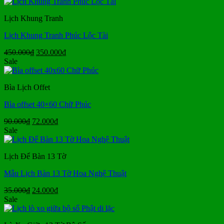
là:
tại
35.000₫.
là:
Lịch Khung Tranh
26.000₫.
Lịch Khung Tranh Phúc Lộc Tài
Giá
Giá
450.000
₫
350.000
₫
gốc
hiện
Sale
là:
tại
450.000₫.
là:
Bìa Lịch Offet
350.000₫.
Bìa offset 40×60 Chữ Phúc
Giá
Giá
90.000
₫
72.000
₫
gốc
hiện
Sale
là:
tại
90.000₫.
là:
Lịch Để Bàn 13 Tờ
72.000₫.
Mẫu Lịch Bàn 13 Tờ Hoa Nghệ Thuật
Giá
Giá
35.000
₫
24.000
₫
gốc
hiện
Sale
là:
tại
35.000₫.
là: