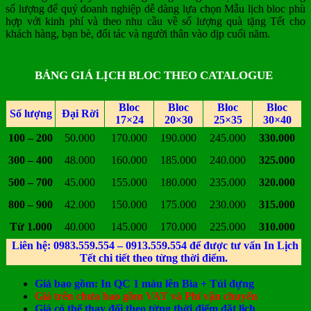
số lượng để quý doanh nghiệp dễ dàng lựa chọn Mẫu lịch bloc phù
hợp với kinh phí và theo nhu cầu về số lượng quà tặng Tết cho
khách hàng, bạn bè, đối tác và người thân vào dịp cuối năm.
BẢNG GIÁ LỊCH BLOC THEO CATALOGUE
Bloc
Bloc
Bloc
Bloc
Số lượng
Đại Rời
17×24
20×30
25×35
30×40
100 – 200
50.000
170.000
190.000
245.000
330.000
300 – 400
48.000
160.000
185.000
240.000
325.000
500 – 700
45.000
155.000
180.000
235.000
320.000
800 – 900
42.000
150.000
175.000
230.000
315.000
Từ 1.000
40.000
145.000
170.000
225.000
310.000
Liên hệ: 0983.559.554 – 0913.559.554 để được tư vấn In Lịch
Tết chi tiết theo từng thời điểm.
Giá bao gồm: In QC 1 màu lên Bìa + Túi đựng
Giá trên chưa bao gồm VAT và Phí vận chuyển
Giá có thể thay đổi theo từng thời điểm đặt lịch