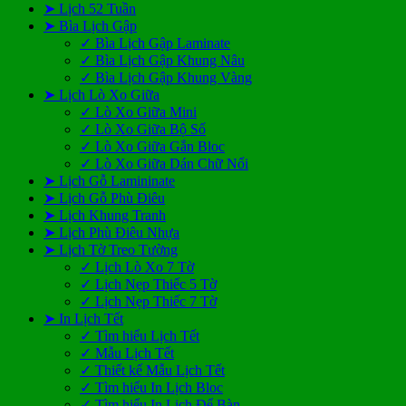
➤ Lịch 52 Tuần
➤ Bìa Lịch Gập
✓ Bìa Lịch Gập Laminate
✓ Bìa Lịch Gập Khung Nâu
✓ Bìa Lịch Gập Khung Vàng
➤ Lịch Lò Xo Giữa
✓ Lò Xo Giữa Mini
✓ Lò Xo Giữa Bộ Số
✓ Lò Xo Giữa Gắn Bloc
✓ Lò Xo Giữa Dán Chữ Nổi
➤ Lịch Gỗ Lamininate
➤ Lịch Gỗ Phù Điêu
➤ Lịch Khung Tranh
➤ Lịch Phù Điêu Nhựa
➤ Lịch Tờ Treo Tường
✓ Lịch Lò Xo 7 Tờ
✓ Lịch Nẹp Thiếc 5 Tờ
✓ Lịch Nẹp Thiếc 7 Tờ
➤ In Lịch Tết
✓ Tìm hiểu Lịch Tết
✓ Mẫu Lịch Tết
✓ Thiết kế Mẫu Lịch Tết
✓ Tìm hiểu In Lịch Bloc
✓ Tìm hiểu In Lịch Để Bàn