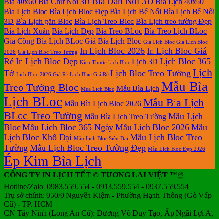
Bìa Dán Nổi 3D
Bìa 40x60
Bìa Chữ Nổi 3D
Bìa Lịch 40x60
550.000₫.
là:
Bìa Lịch Bloc
Bìa Lịch Bloc Đẹp
Bìa Lịch Bế Nổi
Bìa Lịch Bế Nổi
330.000₫.
3D
Bìa Lịch gắn Bloc
Bìa Lịch Treo Bloc
Bìa Lịch treo tường Đẹp
Bìa Lịch Xuân
Bìa Lịch Đẹp
Bìa Treo BLoc
Bìa Treo Lịch BLoc
Gia Công Bìa Lịch BLoc
Giá Bìa Lịch Bloc
Giá Lịch Bloc
Giá Lịch Bloc
In Lịch Bloc 2026
In Lịch Bloc Giá
2026
Giá Lịch Bloc Treo Tường
Rẻ
In Lịch Bloc Đẹp
Lịch Bloc 365
Lịch 3D
Kích Thước Lịch Bloc
Lịch
Tờ
Lịch Bloc Treo Tường
Lịch Bloc 2026 Giá Rẻ
Lịch Bloc Giá Rẻ
Mẫu Bìa
Treo Tường Bloc
Mẫu Bìa Lịch
Mua Lich Bloc
Lịch BLoc
Mẫu Bìa Lịch
Mẫu Bìa Lịch Bloc 2026
BLoc Treo Tường
Mẫu Lịch
Mẫu Bìa Lịch Treo Tường
Bloc
Mẫu Lịch Bloc 365 Ngày
Mẫu Lịch Bloc 2026
Mẫu
Lịch Bloc Khổ Đại
Mẫu Lịch Bloc Treo
Mẫu Lịch Bloc Siêu Đại
Tường
Mẫu Lịch Bloc Treo Tường Đẹp
Mẫu Lịch Bloc Đẹp 2026
Ép Kim Bìa Lịch
CÔNG TY IN LỊCH TẾT © TƯƠNG LAI VIỆT
™☝️
Hotline/Zalo: 0983.559.554 - 0913.559.554 - 0937.559.554
Trụ sở chính: 950/9 Nguyễn Kiệm - Phường Hạnh Thông (Gò Vấp
Cũ) - TP. HCM
CN Tây Ninh (Long An Cũ): Đường Võ Duy Tạo, Ấp Ngãi Lợi A,