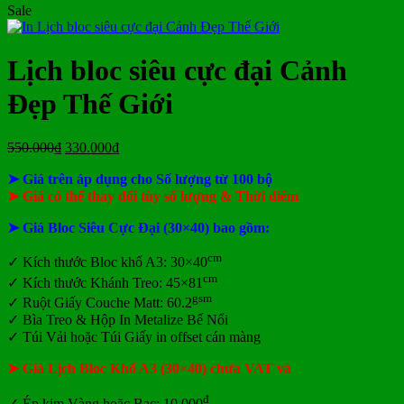
Sale
ở
bloc
2027
Bảng
hiện
báo
tết
luận
bình
ở
Mẫu
tại
giá
nay
giá
tại
luận
In
Lịch
tphcm
ở
Lịch
Lịch
tphcm
lịch
Tết
Bảng
Bloc
Treo
Lịch bloc siêu cực đại Cảnh
Bloc
TLV
giá
Khổ
Tường
đẹp
In
Đại
Đẹp Thế Giới
Lịch
Để
Bàn
Giá
Giá
550.000
₫
330.000
₫
gốc
hiện
➤ Giá trên áp dụng cho Số lượng từ 100 bộ
là:
tại
550.000₫.
là:
➤ Giá có thể thay đổi tùy số lượng & Thời điểm
330.000₫.
➤ Giá Bloc Siêu Cực Đại (30×40) bao gồm:
cm
✓
Kích thước Bloc khổ A3: 30×40
cm
✓ Kích thước Khánh Treo: 45×81
gsm
✓ Ruột Giấy Couche Matt: 60.2
✓ Bìa Treo & Hộp In Metalize Bế Nổi
✓ Túi Vải hoặc Túi Giấy in offset cán màng
➤ Giá Lịch Bloc Khổ A3 (30×40) chưa VAT và
đ
✓ Ép kim Vàng hoặc Bạc: 10.000