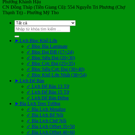
Phường Khánh Hậu
CN Đồng Tháp (Tiền Giang Cũ): 554 Nguyễn Tri Phương (Chợ
Thạnh Trị) - Phường Mỹ Tho
Tìm
kiếm:
➤ Lịch Bloc Khổ Lớn
✓ Bloc Bìa Laminate
✓ Bloc Đại ĐB (17×24)
✓ Bloc Siêu Đại (20×30)
✓ Bloc Cực Đại (25×35)
✓ Bloc Siêu Cực Đại (30×40)
✓ Bloc Khổ Lớn Nhất (38×54)
➤ Lịch Để Bàn
✓ Lịch Để Bàn 13 Tờ
✓ Lịch Để Bàn 15 Tờ
✓ Lịch Để Bàn Đứng
➤ Bìa Lịch Treo Tường
✓ Bìa Lịch Metalize
✓ Bìa Lịch Bế Nổi
✓ Bìa Lịch Chữ Nổi
✓ Bìa Lịch Offset 35×50
✓ Bìa Lịch Offset 40×60