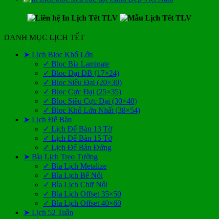
DANH MỤC LỊCH TẾT
➤ Lịch Bloc Khổ Lớn
✓ Bloc Bìa Laminate
✓ Bloc Đại ĐB (17×24)
✓ Bloc Siêu Đại (20×30)
✓ Bloc Cực Đại (25×35)
✓ Bloc Siêu Cực Đại (30×40)
✓ Bloc Khổ Lớn Nhất (38×54)
➤ Lịch Để Bàn
✓ Lịch Để Bàn 13 Tờ
✓ Lịch Để Bàn 15 Tờ
✓ Lịch Để Bàn Đứng
➤ Bìa Lịch Treo Tường
✓ Bìa Lịch Metalize
✓ Bìa Lịch Bế Nổi
✓ Bìa Lịch Chữ Nổi
✓ Bìa Lịch Offset 35×50
✓ Bìa Lịch Offset 40×60
➤ Lịch 52 Tuần