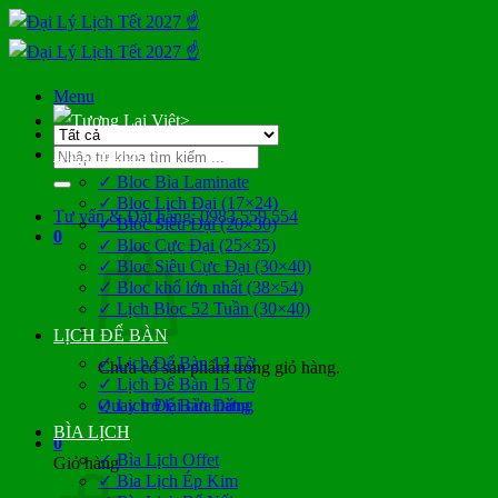
Bỏ
qua
nội
dung
Menu
>
Tìm
LỊCH BLOC
kiếm:
✓ Bloc Bìa Laminate
✓ Bloc Lịch Đại (17×24)
Tư vấn & Đặt hàng: 0983 559 554
✓ Bloc Siêu Đại (20×30)
0
✓ Bloc Cực Đại (25×35)
✓ Bloc Siêu Cực Đại (30×40)
✓ Bloc khổ lớn nhất (38×54)
✓ Lịch Bloc 52 Tuần (30×40)
LỊCH ĐỂ BÀN
✓ Lịch Để Bàn 13 Tờ
Chưa có sản phẩm trong giỏ hàng.
✓ Lịch Để Bàn 15 Tờ
Quay trở lại cửa hàng
✓ Lịch Để Bàn Đứng
BÌA LỊCH
0
✓ Bìa Lịch Offet
Giỏ hàng
✓ Bìa Lịch Ép Kim