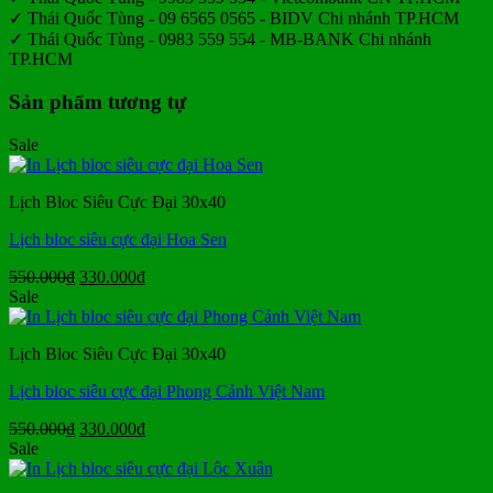
✓ Thái Quốc Tùng - 09 6565 0565 - BIDV Chi nhánh TP.HCM
✓ Thái Quốc Tùng - 0983 559 554 - MB-BANK Chi nhánh
TP.HCM
Sản phẩm tương tự
Sale
Lịch Bloc Siêu Cực Đại 30x40
Lịch bloc siêu cực đại Hoa Sen
Giá
Giá
550.000
₫
330.000
₫
gốc
hiện
Sale
là:
tại
550.000₫.
là:
Lịch Bloc Siêu Cực Đại 30x40
330.000₫.
Lịch bloc siêu cực đại Phong Cảnh Việt Nam
Giá
Giá
550.000
₫
330.000
₫
gốc
hiện
Sale
là:
tại
550.000₫.
là: