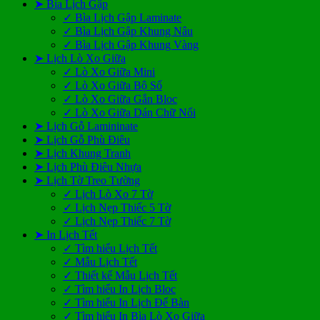
➤ Bìa Lịch Gập
✓ Bìa Lịch Gập Laminate
✓ Bìa Lịch Gập Khung Nâu
✓ Bìa Lịch Gập Khung Vàng
➤ Lịch Lò Xo Giữa
✓ Lò Xo Giữa Mini
✓ Lò Xo Giữa Bộ Số
✓ Lò Xo Giữa Gắn Bloc
✓ Lò Xo Giữa Dán Chữ Nổi
➤ Lịch Gỗ Lamininate
➤ Lịch Gỗ Phù Điêu
➤ Lịch Khung Tranh
➤ Lịch Phù Điêu Nhựa
➤ Lịch Tờ Treo Tường
✓ Lịch Lò Xo 7 Tờ
✓ Lịch Nẹp Thiếc 5 Tờ
✓ Lịch Nẹp Thiếc 7 Tờ
➤ In Lịch Tết
✓ Tìm hiểu Lịch Tết
✓ Mẫu Lịch Tết
✓ Thiết kế Mẫu Lịch Tết
✓ Tìm hiểu In Lịch Bloc
✓ Tìm hiểu In Lịch Để Bàn
✓ Tìm hiểu In Bìa Lò Xo Giữa