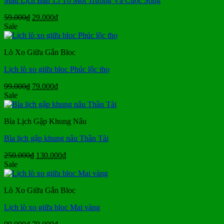
Mẫu Lịch Bàn 15 Tờ Môi Trường Và Cuộc Sống
Giá
Giá
59.000
₫
29.000
₫
gốc
hiện
Sale
là:
tại
59.000₫.
là:
Lò Xo Giữa Gắn Bloc
29.000₫.
Lịch lò xo giữa bloc Phúc lộc thọ
Giá
Giá
99.000
₫
79.000
₫
gốc
hiện
Sale
là:
tại
99.000₫.
là:
Bìa Lịch Gập Khung Nâu
79.000₫.
Bìa lịch gập khung nâu Thần Tài
Giá
Giá
250.000
₫
130.000
₫
gốc
hiện
Sale
là:
tại
250.000₫.
là:
Lò Xo Giữa Gắn Bloc
130.000₫.
Lịch lò xo giữa bloc Mai vàng
Giá
Giá