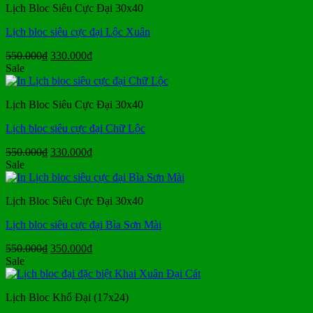
Lịch Bloc Siêu Cực Đại 30x40
330.000₫.
Lịch bloc siêu cực đại Lộc Xuân
Giá
Giá
550.000
₫
330.000
₫
gốc
hiện
Sale
là:
tại
550.000₫.
là:
Lịch Bloc Siêu Cực Đại 30x40
330.000₫.
Lịch bloc siêu cực đại Chữ Lộc
Giá
Giá
550.000
₫
330.000
₫
gốc
hiện
Sale
là:
tại
550.000₫.
là:
Lịch Bloc Siêu Cực Đại 30x40
330.000₫.
Lịch bloc siêu cực đại Bìa Sơn Mài
Giá
Giá
550.000
₫
350.000
₫
gốc
hiện
Sale
là:
tại
550.000₫.
là:
Lịch Bloc Khổ Đại (17x24)
350.000₫.