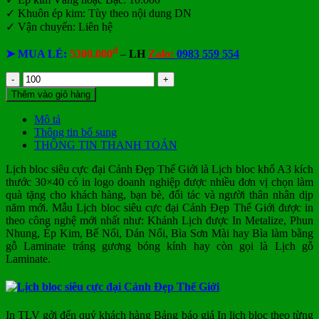
✓ Khuôn ép kim: Tùy theo nội dung DN
✓ Vận chuyển: Liên hệ
đ
➤ MUA LẺ:
5300.000
–
LH
Zalo:
0983 559 554
Lịch
bloc
Thêm vào giỏ hàng
siêu
cực
Mô tả
đại
Thông tin bổ sung
Cảnh
THÔNG TIN THANH TOÁN
Đẹp
Thế
Lịch bloc siêu cực đại Cảnh Đẹp Thế Giới là Lịch bloc khổ A3 kích
Giới
thước 30×40 có in logo doanh nghiệp được nhiều đơn vị chọn làm
số
quà tặng cho khách hàng, bạn bè, đối tác và người thân nhân dịp
lượng
năm mới.
Mẫu Lịch bloc siêu cực đại Cảnh Đẹp Thế Giới
được in
theo công nghệ mới nhất như: Khánh Lịch được In Metalize, Phun
Nhung, Ép Kim, Bế Nổi, Dán Nổi, Bìa Sơn Mài hay Bìa làm bằng
gỗ Laminate tráng gương bóng kính hay còn gọi là Lịch gỗ
Laminate.
In TLV gởi đến quý khách hàng Bảng báo giá In lịch bloc theo từng