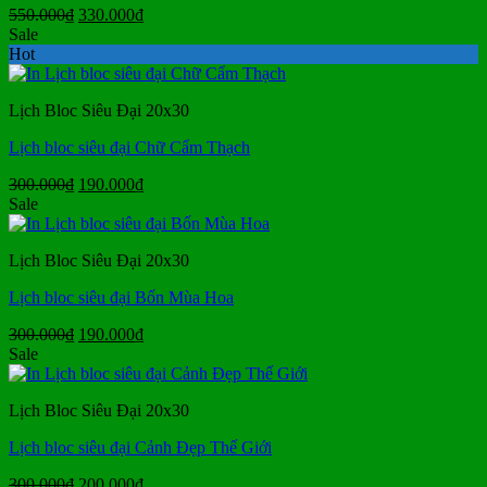
Giá
Giá
550.000
₫
330.000
₫
gốc
hiện
Sale
là:
tại
Hot
550.000₫.
là:
330.000₫.
Lịch Bloc Siêu Đại 20x30
Lịch bloc siêu đại Chữ Cẩm Thạch
Giá
Giá
300.000
₫
190.000
₫
gốc
hiện
Sale
là:
tại
300.000₫.
là:
Lịch Bloc Siêu Đại 20x30
190.000₫.
Lịch bloc siêu đại Bốn Mùa Hoa
Giá
Giá
300.000
₫
190.000
₫
gốc
hiện
Sale
là:
tại
300.000₫.
là:
Lịch Bloc Siêu Đại 20x30
190.000₫.
Lịch bloc siêu đại Cảnh Đẹp Thế Giới
Giá
Giá
300.000
₫
200.000
₫