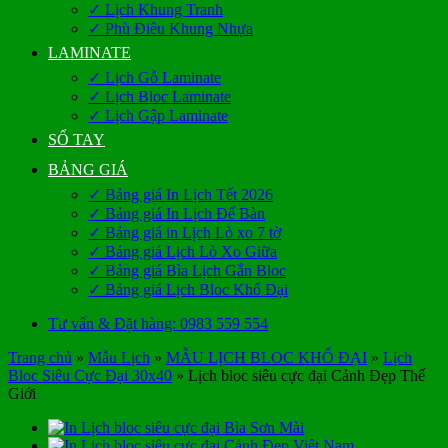
✓ Lịch Khung Tranh
✓ Phù Điêu Khung Nhựa
LAMINATE
✓ Lịch Gỗ Laminate
✓ Lịch Bloc Laminate
✓ Lịch Gập Laminate
SỔ TAY
BẢNG GIÁ
✓ Bảng giá In Lịch Tết 2026
✓ Bảng giá In Lịch Để Bàn
✓ Bảng giá in Lịch Lò xo 7 tờ
✓ Bảng giá Lịch Lò Xo Giữa
✓ Bảng giá Bìa Lịch Gắn Bloc
✓ Bảng giá Lịch Bloc Khổ Đại
Tư vấn & Đặt hàng: 0983 559 554
Trang chủ
»
Mẫu Lịch
»
MẪU LỊCH BLOC KHỔ ĐẠI
»
Lịch
Bloc Siêu Cực Đại 30x40
»
Lịch bloc siêu cực đại Cảnh Đẹp Thế
Giới