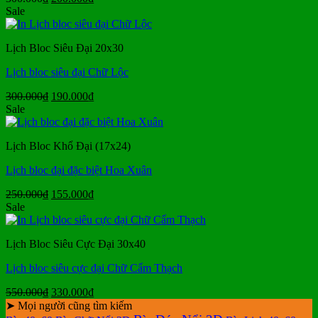
gốc
hiện
Sale
là:
tại
300.000₫.
là:
Lịch Bloc Siêu Đại 20x30
200.000₫.
Lịch bloc siêu đại Chữ Lộc
Giá
Giá
300.000
₫
190.000
₫
gốc
hiện
Sale
là:
tại
300.000₫.
là:
Lịch Bloc Khổ Đại (17x24)
190.000₫.
Lịch bloc đại đặc biệt Hoa Xuân
Giá
Giá
250.000
₫
155.000
₫
gốc
hiện
Sale
là:
tại
250.000₫.
là:
Lịch Bloc Siêu Cực Đại 30x40
155.000₫.
Lịch bloc siêu cực đại Chữ Cẩm Thạch
Giá
Giá
550.000
₫
330.000
₫
gốc
hiện
➤ Mọi người cũng tìm kiếm
là:
tại