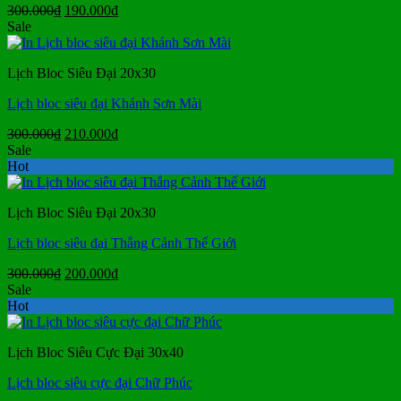
Giá
Giá
300.000
₫
190.000
₫
gốc
hiện
Sale
là:
tại
300.000₫.
là:
Lịch Bloc Siêu Đại 20x30
190.000₫.
Lịch bloc siêu đại Khánh Sơn Mài
Giá
Giá
300.000
₫
210.000
₫
gốc
hiện
Sale
là:
tại
Hot
300.000₫.
là:
210.000₫.
Lịch Bloc Siêu Đại 20x30
Lịch bloc siêu đại Thắng Cảnh Thế Giới
Giá
Giá
300.000
₫
200.000
₫
gốc
hiện
Sale
là:
tại
Hot
300.000₫.
là:
200.000₫.
Lịch Bloc Siêu Cực Đại 30x40
Lịch bloc siêu cực đại Chữ Phúc