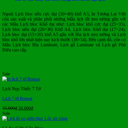
Ngoài Lịch bloc siêu cực đại (30×40) khổ A3, In Tương Lai Việt
còn sản xuất và phân phối những Mẫu lịch tết treo tường gắn với
các Mẫu Lịch bloc Khổ đại như: Lịch bloc khổ cực đại (25×35),
Lịch bloc siêu đại (20×30) Khổ A4, Lịch bloc Khổ đại (17×24),
Lịch bloc đại (15×20) khổ A5 gắn với Bìa lịch treo tường và Lịch
bloc khổ lớn nhất hiện nay kích thước (38×54). Bên cạnh đó, còn có
Mẫu Lịch bloc Bìa Laminate, Lịch gỗ Laminate và Lịch gỗ Phù
Điêu cao cấp.
Mẫu Lịch Tết Mua Nhiều
Sale
Lịch Nẹp Thiếc 7 Tờ
Lịch 7 tờ Bonsai
Giá
Giá
35.000
₫
26.000
₫
gốc
hiện
Sale
là:
tại
35.000₫.
là: