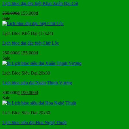
Lịch bloc đại đặc biệt Khai Xuân Đại Cát
Giá
Giá
250.000
₫
155.000
₫
gốc
hiện
Sale
là:
tại
250.000₫.
là:
Lịch Bloc Khổ Đại (17x24)
155.000₫.
Lịch bloc đại đặc biệt Chữ Lộc
Giá
Giá
250.000
₫
155.000
₫
gốc
hiện
Sale
là:
tại
250.000₫.
là:
Lịch Bloc Siêu Đại 20x30
155.000₫.
Lịch bloc siêu đại Xuân Thịnh Vượng
Giá
Giá
300.000
₫
190.000
₫
gốc
hiện
Sale
là:
tại
300.000₫.
là:
Lịch Bloc Siêu Đại 20x30
190.000₫.
Lịch bloc siêu đại Hoa Nghệ Thuật