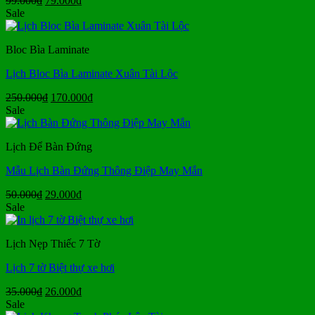
99.000
₫
79.000
₫
gốc
hiện
Sale
là:
tại
99.000₫.
là:
Bloc Bìa Laminate
79.000₫.
Lịch Bloc Bìa Laminate Xuân Tài Lộc
Giá
Giá
250.000
₫
170.000
₫
gốc
hiện
Sale
là:
tại
250.000₫.
là:
Lịch Để Bàn Đứng
170.000₫.
Mẫu Lịch Bàn Đứng Thông Điệp May Mắn
Giá
Giá
50.000
₫
29.000
₫
gốc
hiện
Sale
là:
tại
50.000₫.
là:
Lịch Nẹp Thiếc 7 Tờ
29.000₫.
Lịch 7 tờ Biệt thự xe hơi
Giá
Giá
35.000
₫
26.000
₫
gốc
hiện
Sale