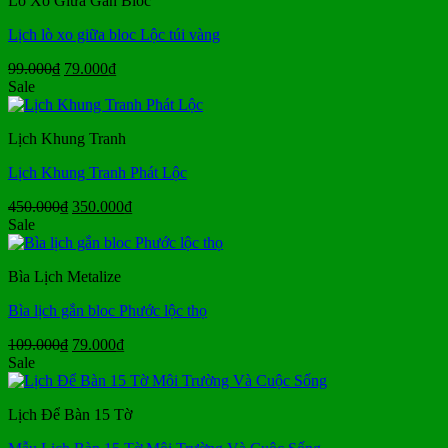
Lò Xo Giữa Gắn Bloc
26.000₫.
Lịch lò xo giữa bloc Lộc túi vàng
Giá
Giá
99.000
₫
79.000
₫
gốc
hiện
Sale
là:
tại
99.000₫.
là:
Lịch Khung Tranh
79.000₫.
Lịch Khung Tranh Phát Lộc
Giá
Giá
450.000
₫
350.000
₫
gốc
hiện
Sale
là:
tại
450.000₫.
là:
Bìa Lịch Metalize
350.000₫.
Bìa lịch gắn bloc Phước lộc thọ
Giá
Giá
109.000
₫
79.000
₫
gốc
hiện
Sale
là:
tại
109.000₫.
là:
Lịch Để Bàn 15 Tờ
79.000₫.