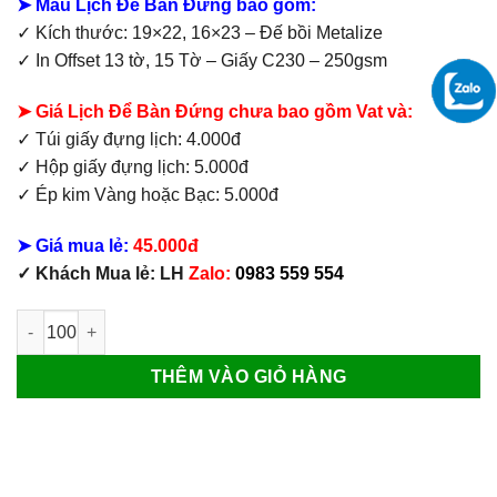
➤ Mẫu Lịch Để Bàn Đứng bao gồm:
✓ Kích thước: 19×22, 16×23 – Đế bồi Metalize
✓ In Offset 13 tờ, 15 Tờ – Giấy C230 – 250gsm
➤ Giá Lịch Để Bàn Đứng chưa bao gồm Vat và:
✓ Túi giấy đựng lịch: 4.000đ
✓ Hộp giấy đựng lịch: 5.000đ
✓ Ép kim Vàng hoặc Bạc: 5.000đ
➤ Giá mua lẻ:
45.000đ
✓ Khách Mua lẻ: LH
Zalo:
0983 559 554
Mẫu Lịch Bàn Đứng Xuân Tài Lộc số lượng
THÊM VÀO GIỎ HÀNG