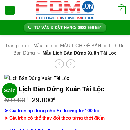
Bỏ
0
qua
nội
dung
TƯ VẤN & ĐẶT HÀNG: 0983 559 554
Trang chủ
»
Mẫu Lịch
»
MẪU LỊCH ĐỂ BÀN
»
Lịch Để
Bàn Đứng
»
Mẫu Lịch Bàn Đứng Xuân Tài Lộc
Mẫu Lịch Bàn Đứng Xuân Tài Lộc
Sale
Giá
Giá
50.000
29.000
₫
₫
gốc
hiện
➤ Giá trên áp dụng cho Số lượng từ 100 bộ
là:
tại
➤
Giá trên có thể thay đổi theo từng thời điểm
50.000₫.
là:
29.000₫.