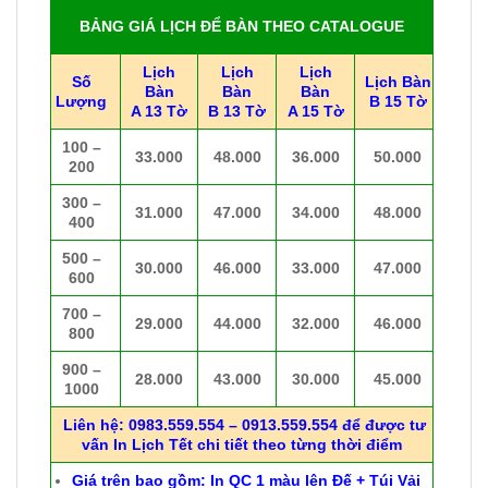
BẢNG GIÁ LỊCH ĐỂ BÀN THEO CATALOGUE
Lịch
Lịch
Lịch
Số
Lịch Bàn
Bàn
Bàn
Bàn
Lượng
B 15 Tờ
A 13 Tờ
B 13 Tờ
A 15 Tờ
100 –
33.000
48.000
36.000
50.000
200
300 –
31.000
47.000
34.000
48.000
400
500 –
30.000
46.000
33.000
47.000
600
700 –
29.000
44.000
32.000
46.000
800
900 –
28.000
43.000
30.000
45.000
1000
Liên hệ: 0983.559.554 – 0913.559.554 để được tư
vấn In Lịch Tết chi tiết theo từng thời điểm
Giá trên bao gồm: In QC 1 màu lên Đế + Túi Vải