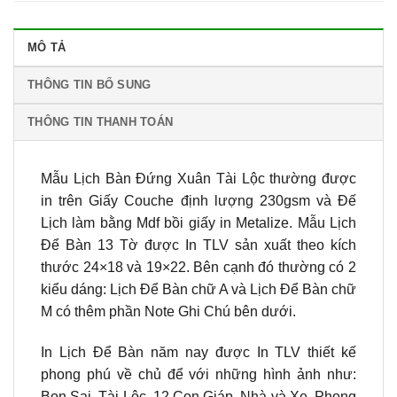
MÔ TẢ
THÔNG TIN BỔ SUNG
THÔNG TIN THANH TOÁN
Mẫu Lịch Bàn Đứng Xuân Tài Lộc thường được
in trên Giấy Couche định lượng 230gsm và Đế
Lịch làm bằng Mdf bồi giấy in Metalize. Mẫu Lịch
Để Bàn 13 Tờ được In TLV sản xuất theo kích
thước 24×18 và 19×22. Bên cạnh đó thường có 2
kiểu dáng: Lịch Để Bàn chữ A và Lịch Để Bàn chữ
M có thêm phần Note Ghi Chú bên dưới.
In Lịch Để Bàn năm nay được In TLV thiết kế
phong phú về chủ để với những hình ảnh như:
Bon Sai, Tài Lộc, 12 Con Giáp, Nhà và Xe, Phong