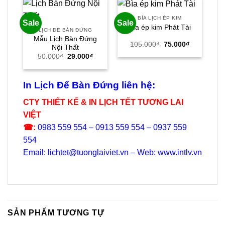
BÌA LỊCH ÉP KIM
Sale
Sale
Sal
Bìa ép kim Phát Tài
LỊCH ĐỂ BÀN ĐỨNG
Mẫu Lịch Bàn Đứng
Giá
Giá
105.000
₫
75.000
₫
Nội Thất
gốc
hiện
Giá
Giá
50.000
₫
29.000
₫
là:
tại
gốc
hiện
105.000₫.
là:
là:
tại
75.000₫.
50.000₫.
là:
29.000₫.
In Lịch Để Bàn Đứng liên hệ:
CTY THIẾT KẾ & IN LỊCH TẾT TƯƠNG LAI
VIỆT
☎:
0983 559 554 – 0913 559 554 – 0937 559
554
Email: lichtet@tuonglaiviet.vn – Web: www.intlv.vn
SẢN PHẨM TƯƠNG TỰ