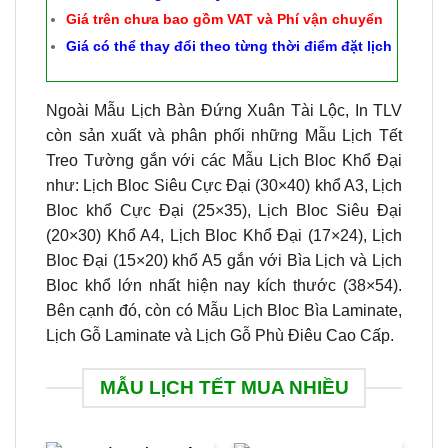
Giá trên chưa bao gồm VAT và Phí vận chuyển
Giá có thể thay đổi theo từng thời điểm đặt lịch
Ngoài Mẫu Lịch Bàn Đứng Xuân Tài Lộc, In TLV
còn sản xuất và phân phối những Mẫu Lịch Tết
Treo Tường gắn với các Mẫu Lịch Bloc Khổ Đại
như: Lịch Bloc Siêu Cực Đại (30×40) khổ A3, Lịch
Bloc khổ Cực Đại (25×35), Lịch Bloc Siêu Đại
(20×30) Khổ A4, Lịch Bloc Khổ Đại (17×24), Lịch
Bloc Đại (15×20) khổ A5 gắn với Bìa Lịch và Lịch
Bloc khổ lớn nhất hiện nay kích thước (38×54).
Bên cạnh đó, còn có Mẫu Lịch Bloc Bìa Laminate,
Lịch Gỗ Laminate và Lịch Gỗ Phù Điêu Cao Cấp.
MẪU LỊCH TẾT MUA NHIỀU