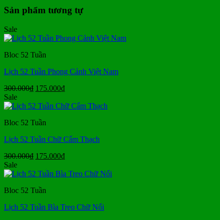
Sản phẩm tương tự
Sale
Bloc 52 Tuần
Lịch 52 Tuần Phong Cảnh Việt Nam
Giá
Giá
300.000
₫
175.000
₫
gốc
hiện
Sale
là:
tại
300.000₫.
là:
Bloc 52 Tuần
175.000₫.
Lịch 52 Tuần Chữ Cẩm Thạch
Giá
Giá
300.000
₫
175.000
₫
gốc
hiện
Sale
là:
tại
300.000₫.
là:
Bloc 52 Tuần
175.000₫.
Lịch 52 Tuần Bìa Treo Chữ Nổi