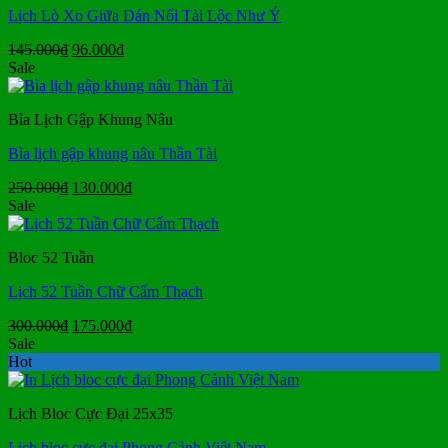
Lịch Lò Xo Giữa Dán Nổi Tài Lộc Như Ý
Giá
Giá
145.000
₫
96.000
₫
gốc
hiện
Sale
là:
tại
145.000₫.
là:
Bìa Lịch Gập Khung Nâu
96.000₫.
Bìa lịch gập khung nâu Thần Tài
Giá
Giá
250.000
₫
130.000
₫
gốc
hiện
Sale
là:
tại
250.000₫.
là:
Bloc 52 Tuần
130.000₫.
Lịch 52 Tuần Chữ Cẩm Thạch
Giá
Giá
300.000
₫
175.000
₫
gốc
hiện
Sale
là:
tại
Hot
300.000₫.
là:
175.000₫.
Lịch Bloc Cực Đại 25x35
Lịch bloc cực đại Phong Cảnh Việt Nam