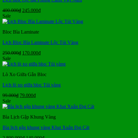
Giá
Giá
400.000
₫
245.000
₫
gốc
hiện
Sale
là:
tại
400.000₫.
là:
Bloc Bìa Laminate
245.000₫.
Lịch Bloc Bìa Laminate Lộc Túi Vàng
Giá
Giá
250.000
₫
170.000
₫
gốc
hiện
Sale
là:
tại
250.000₫.
là:
Lò Xo Giữa Gắn Bloc
170.000₫.
Lịch lò xo giữa bloc Túi vàng
Giá
Giá
99.000
₫
79.000
₫
gốc
hiện
Sale
là:
tại
99.000₫.
là:
Bìa Lịch Gập Khung Vàng
79.000₫.
Bìa lịch gập khung vàng Khai Xuân Đại Cát
Giá
Giá
2.800.000
₫
140.000
₫