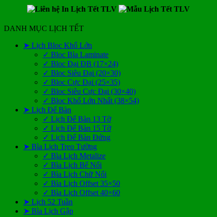
DANH MỤC LỊCH TẾT
➤ Lịch Bloc Khổ Lớn
✓ Bloc Bìa Laminate
✓ Bloc Đại ĐB (17×24)
✓ Bloc Siêu Đại (20×30)
✓ Bloc Cực Đại (25×35)
✓ Bloc Siêu Cực Đại (30×40)
✓ Bloc Khổ Lớn Nhất (38×54)
➤ Lịch Để Bàn
✓ Lịch Để Bàn 13 Tờ
✓ Lịch Để Bàn 15 Tờ
✓ Lịch Để Bàn Đứng
➤ Bìa Lịch Treo Tường
✓ Bìa Lịch Metalize
✓ Bìa Lịch Bế Nổi
✓ Bìa Lịch Chữ Nổi
✓ Bìa Lịch Offset 35×50
✓ Bìa Lịch Offset 40×60
➤ Lịch 52 Tuần
➤ Bìa Lịch Gập