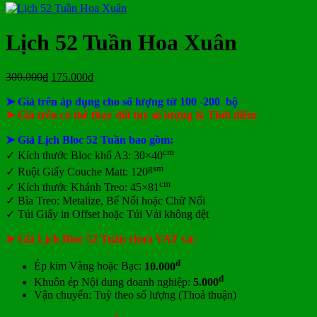
ở
Mẫu
tại
giá
nay
giá
tại
luận
In
Lịch
tphcm
ở
Lịch
Lịch
tphcm
lịch
Tết
Bảng
Bloc
Treo
Lịch 52 Tuần Hoa Xuân
Bloc
TLV
giá
Khổ
Tường
đẹp
In
Đại
Lịch
Giá
Giá
300.000
₫
175.000
₫
Để
gốc
hiện
Bàn
➤ Giá trên áp dụng cho số lượng từ 100 -200 bộ
là:
tại
300.000₫.
là:
➤ Giá trên có thể thay đổi tùy số lượng & Thời điểm
175.000₫.
➤ Giá Lịch Bloc 52 Tuần bao gồm:
cm
✓
Kích thước Bloc khổ A3: 30×40
gsm
✓ Ruột Giấy Couche Matt: 120
cm
✓ Kích thước Khánh Treo: 45×81
✓ Bìa Treo: Metalize, Bế Nổi hoặc Chữ Nổi
✓ Túi Giấy in Offset hoặc Túi Vải không dệt
➤ Giá Lịch Bloc 52 Tuần chưa VAT và:
đ
Ép kim Vàng hoặc Bạc:
10.000
đ
Khuôn ép Nội dung doanh nghiệp:
5.000
Vận chuyển: Tuỳ theo số lượng (Thoả thuận)