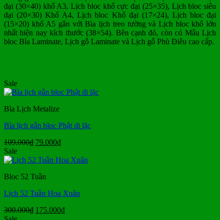
đại (30×40) khổ A3, Lịch bloc khổ cực đại (25×35), Lịch bloc siêu
đại (20×30) Khổ A4, Lịch bloc Khổ đại (17×24), Lịch bloc đại
(15×20) khổ A5 gắn với Bìa lịch treo tường và Lịch bloc khổ lớn
nhất hiện nay kích thước (38×54). Bên cạnh đó, còn có Mẫu Lịch
bloc Bìa Laminate, Lịch gỗ Laminate và Lịch gỗ Phù Điêu cao cấp.
Mẫu Lịch Tết Mua Nhiều
Sale
Bìa Lịch Metalize
Bìa lịch gắn bloc Phật di lặc
Giá
Giá
109.000
₫
79.000
₫
gốc
hiện
Sale
là:
tại
109.000₫.
là:
Bloc 52 Tuần
79.000₫.
Lịch 52 Tuần Hoa Xuân
Giá
Giá
300.000
₫
175.000
₫
gốc
hiện
Sale