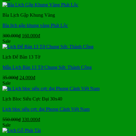
là:
tại
300.000₫.
là:
Bìa Lịch Gập Khung Vàng
175.000₫.
Bìa lịch gập khung vàng Phát Lộc
Giá
Giá
300.000
₫
160.000
₫
gốc
hiện
Sale
là:
tại
300.000₫.
là:
Lịch Để Bàn 13 Tờ
160.000₫.
Mẫu Lịch Bàn 13 Tờ Chung Sức Thành Công
Giá
Giá
35.000
₫
24.000
₫
gốc
hiện
Sale
là:
tại
35.000₫.
là:
Lịch Bloc Siêu Cực Đại 30x40
24.000₫.
Lịch bloc siêu cực đại Phong Cảnh Việt Nam
Giá
Giá
550.000
₫
330.000
₫
gốc
hiện
Sale
là:
tại
550.000₫.
là: