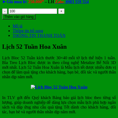
đ
➤ Giá mua lẻ:
250.000
– LH
Zalo:
0983 559 554
Lịch
52
Thêm vào giỏ hàng
Tuần
Hoa
Mô tả
Xuân
Thông tin bổ sung
số
THÔNG TIN THANH TOÁN
lượng
Lịch 52 Tuần Hoa Xuân
Lịch Bloc 52 Tuần kích thước 30×40 mỗi tờ lịch thể hiện 1 tuần.
Bìa Treo Lịch Bloc
được in theo công nghệ Metalize Bế Nổi 3D
mới nhất.
Lịch 52 Tuần Hoa Xuân
là Mẫu lịch tết được nhiều đơn vị
chọn để làm quà tặng cho khách hàng, bạn bè, đối tác và người thân
nhân dịp năm mới.
In TLV gởi đến Quý khách Bảng báo giá lịch bloc theo từng số
lượng, giúp doanh nghiệp dễ dàng lựa chọn mẫu lịch phù hợp ngân
sách và đáp ứng nhu cầu quà tặng Tết dành cho khách hàng, đối
tác, bạn bè và người thân nhân dịp năm mới.