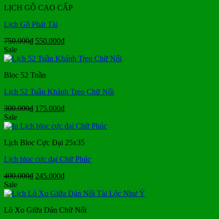
LỊCH GỖ CAO CẤP
330.000₫.
Lịch Gỗ Phát Tài
Giá
Giá
750.000
₫
550.000
₫
gốc
hiện
Sale
là:
tại
750.000₫.
là:
Bloc 52 Tuần
550.000₫.
Lịch 52 Tuần Khánh Treo Chữ Nổi
Giá
Giá
300.000
₫
175.000
₫
gốc
hiện
Sale
là:
tại
300.000₫.
là:
Lịch Bloc Cực Đại 25x35
175.000₫.
Lịch bloc cực đại Chữ Phúc
Giá
Giá
400.000
₫
245.000
₫
gốc
hiện
Sale
là:
tại
400.000₫.
là:
Lò Xo Giữa Dán Chữ Nổi
245.000₫.