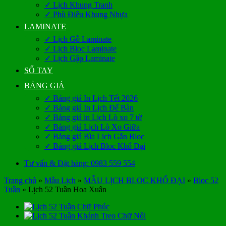
✓ Lịch Khung Tranh
✓ Phù Điêu Khung Nhựa
LAMINATE
✓ Lịch Gỗ Laminate
✓ Lịch Bloc Laminate
✓ Lịch Gập Laminate
SỔ TAY
BẢNG GIÁ
✓ Bảng giá In Lịch Tết 2026
✓ Bảng giá In Lịch Để Bàn
✓ Bảng giá in Lịch Lò xo 7 tờ
✓ Bảng giá Lịch Lò Xo Giữa
✓ Bảng giá Bìa Lịch Gắn Bloc
✓ Bảng giá Lịch Bloc Khổ Đại
Tư vấn & Đặt hàng: 0983 559 554
Trang chủ
»
Mẫu Lịch
»
MẪU LỊCH BLOC KHỔ ĐẠI
»
Bloc 52
Tuần
»
Lịch 52 Tuần Hoa Xuân