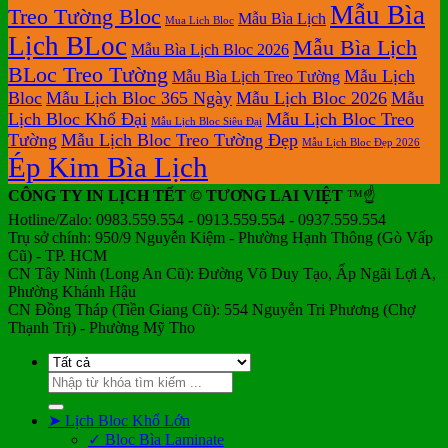
Mẫu Bìa
Treo Tường Bloc
Mẫu Bìa Lịch
Mua Lich Bloc
Lịch BLoc
Mẫu Bìa Lịch
Mẫu Bìa Lịch Bloc 2026
BLoc Treo Tường
Mẫu Lịch
Mẫu Bìa Lịch Treo Tường
Bloc
Mẫu Lịch Bloc 365 Ngày
Mẫu Lịch Bloc 2026
Mẫu
Lịch Bloc Khổ Đại
Mẫu Lịch Bloc Treo
Mẫu Lịch Bloc Siêu Đại
Tường
Mẫu Lịch Bloc Treo Tường Đẹp
Mẫu Lịch Bloc Đẹp 2026
Ép Kim Bìa Lịch
CÔNG TY IN LỊCH TẾT © TƯƠNG LAI VIỆT
™☝️
Hotline/Zalo: 0983.559.554 - 0913.559.554 - 0937.559.554
Trụ sở chính: 950/9 Nguyễn Kiệm - Phường Hạnh Thông (Gò Vấp
Cũ) - TP. HCM
CN Tây Ninh (Long An Cũ): Đường Võ Duy Tạo, Ấp Ngãi Lợi A,
Phường Khánh Hậu
CN Đồng Tháp (Tiền Giang Cũ): 554 Nguyễn Tri Phương (Chợ
Thạnh Trị) - Phường Mỹ Tho
Tìm
kiếm:
➤ Lịch Bloc Khổ Lớn
✓ Bloc Bìa Laminate