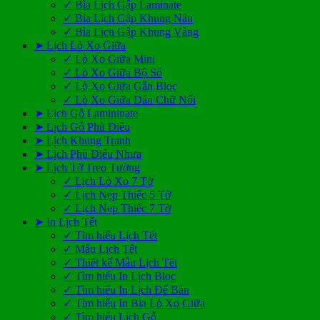
✓ Bìa Lịch Gập Laminate
✓ Bìa Lịch Gập Khung Nâu
✓ Bìa Lịch Gập Khung Vàng
➤ Lịch Lò Xo Giữa
✓ Lò Xo Giữa Mini
✓ Lò Xo Giữa Bộ Số
✓ Lò Xo Giữa Gắn Bloc
✓ Lò Xo Giữa Dán Chữ Nổi
➤ Lịch Gỗ Lamininate
➤ Lịch Gỗ Phù Điêu
➤ Lịch Khung Tranh
➤ Lịch Phù Điêu Nhựa
➤ Lịch Tờ Treo Tường
✓ Lịch Lò Xo 7 Tờ
✓ Lịch Nẹp Thiếc 5 Tờ
✓ Lịch Nẹp Thiếc 7 Tờ
➤ In Lịch Tết
✓ Tìm hiểu Lịch Tết
✓ Mẫu Lịch Tết
✓ Thiết kế Mẫu Lịch Tết
✓ Tìm hiểu In Lịch Bloc
✓ Tìm hiểu In Lịch Để Bàn
✓ Tìm hiểu In Bìa Lò Xo Giữa
✓ Tìm hiểu Lịch Gỗ