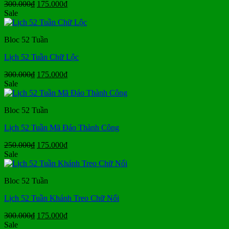
Giá
Giá
300.000
₫
175.000
₫
gốc
hiện
Sale
là:
tại
300.000₫.
là:
Bloc 52 Tuần
175.000₫.
Lịch 52 Tuần Chữ Lộc
Giá
Giá
300.000
₫
175.000
₫
gốc
hiện
Sale
là:
tại
300.000₫.
là:
Bloc 52 Tuần
175.000₫.
Lịch 52 Tuần Mã Đáo Thành Công
Giá
Giá
250.000
₫
175.000
₫
gốc
hiện
Sale
là:
tại
250.000₫.
là:
Bloc 52 Tuần
175.000₫.
Lịch 52 Tuần Khánh Treo Chữ Nổi
Giá
Giá
300.000
₫
175.000
₫
gốc
hiện
Sale