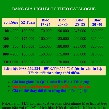
BẢNG GIÁ LỊCH BLOC THEO CATALOGUE
Bloc
Bloc
Bloc
Bloc
Số lượng
52 Tuấn
17×24
20×30
25×35
30×40
100 – 200
180.000
170.000
190.000
245.000
330.000
300 – 400
175.000
160.000
185.000
240.000
325.000
500 – 700
170.000
155.000
180.000
235.000
320.000
800 – 900
160.000
150.000
175.000
230.000
315.000
Từ 1.000
155.000
145.000
170.000
225.000
310.000
Liên hệ: 0983.559.554 – 0913.559.554 để được tư vấn In Lịch
Tết chi tiết theo từng thời điểm.
Giá bao gồm: In QC 1 màu lên Bìa + Túi đựng
Giá trên chưa bao gồm VAT và Phí vận chuyển
Giá có thể thay đổi theo từng thời điểm đặt lịch
Ngoài ra, In TLV còn sản xuất và phân phối những Mẫu lịch tết treo
tường gắn với các Mẫu Lịch bloc Khổ đại như: Lịch bloc siêu cực