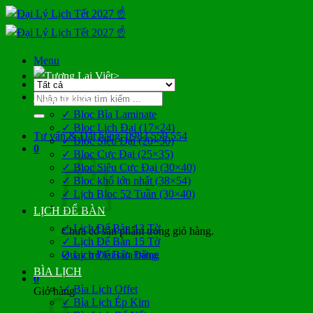
Bỏ
qua
nội
dung
Menu
>
Tìm
LỊCH BLOC
kiếm:
✓ Bloc Bìa Laminate
✓ Bloc Lịch Đại (17×24)
Tư vấn & Đặt hàng: 0983 559 554
✓ Bloc Siêu Đại (20×30)
0
✓ Bloc Cực Đại (25×35)
✓ Bloc Siêu Cực Đại (30×40)
✓ Bloc khổ lớn nhất (38×54)
✓ Lịch Bloc 52 Tuần (30×40)
LỊCH ĐỂ BÀN
✓ Lịch Để Bàn 13 Tờ
Chưa có sản phẩm trong giỏ hàng.
✓ Lịch Để Bàn 15 Tờ
Quay trở lại cửa hàng
✓ Lịch Để Bàn Đứng
BÌA LỊCH
0
✓ Bìa Lịch Offet
Giỏ hàng
✓ Bìa Lịch Ép Kim