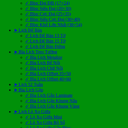
✓ Bloc Đại ĐB (17×24)
✓ Bloc Siêu Đại (20×30)
✓ Bloc Cực Đại (25×35)
✓ Bloc Siêu Cực Đại (30×40)
✓ Bloc Khổ Lớn Nhất (38×54)
➤ Lịch Để Bàn
✓ Lịch Để Bàn 13 Tờ
✓ Lịch Để Bàn 15 Tờ
✓ Lịch Để Bàn Đứng
➤ Bìa Lịch Treo Tường
✓ Bìa Lịch Metalize
✓ Bìa Lịch Bế Nổi
✓ Bìa Lịch Chữ Nổi
✓ Bìa Lịch Offset 35×50
✓ Bìa Lịch Offset 40×60
➤ Lịch 52 Tuần
➤ Bìa Lịch Gập
✓ Bìa Lịch Gập Laminate
✓ Bìa Lịch Gập Khung Nâu
✓ Bìa Lịch Gập Khung Vàng
➤ Lịch Lò Xo Giữa
✓ Lò Xo Giữa Mini
✓ Lò Xo Giữa Bộ Số
✓ Lò Xo Giữa Gắn Bloc