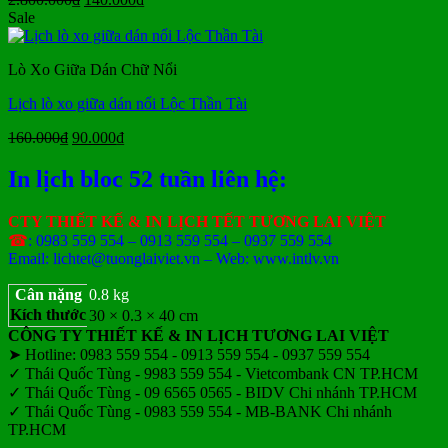
gốc
hiện
Sale
là:
tại
2.800.000₫.
là:
Lò Xo Giữa Dán Chữ Nổi
140.000₫.
Lịch lò xo giữa dán nổi Lộc Thần Tài
Giá
Giá
160.000
₫
90.000
₫
gốc
hiện
là:
tại
In lịch bloc 52 tuần liên hệ:
160.000₫.
là:
90.000₫.
CTY THIẾT KẾ & IN LỊCH TẾT TƯƠNG LAI VIỆT
☎
: 0983 559 554 – 0913 559 554 – 0937 559 554
Email: lichtet@tuonglaiviet.vn – Web: www.intlv.vn
Cân nặng
0.8 kg
Kích thước
30 × 0.3 × 40 cm
CÔNG TY THIẾT KẾ & IN LỊCH TƯƠNG LAI VIỆT
➤ Hotline: 0983 559 554 - 0913 559 554 - 0937 559 554
✓ Thái Quốc Tùng - 9983 559 554 - Vietcombank CN TP.HCM
✓ Thái Quốc Tùng - 09 6565 0565 - BIDV Chi nhánh TP.HCM
✓ Thái Quốc Tùng - 0983 559 554 - MB-BANK Chi nhánh
TP.HCM