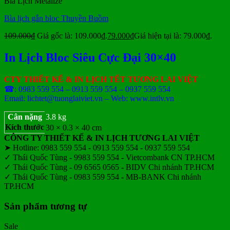
Bìa Lịch Metalize
Bìa lịch gắn bloc Thuyền Buồm
109.000
₫
Giá gốc là: 109.000₫.
79.000
₫
Giá hiện tại là: 79.000₫.
In Lịch Bloc Siêu Cực Đại 30×40
CTY THIẾT KẾ & IN LỊCH TẾT TƯƠNG LAI VIỆT
☎: 0983 559 554 – 0913 559 554 – 0937 559 554
Email: lichtet@tuonglaiviet.vn – Web: www.intlv.vn
Cân nặng
3.8 kg
Kích thước
30 × 0.3 × 40 cm
CÔNG TY THIẾT KẾ & IN LỊCH TƯƠNG LAI VIỆT
➤ Hotline: 0983 559 554 - 0913 559 554 - 0937 559 554
✓ Thái Quốc Tùng - 9983 559 554 - Vietcombank CN TP.HCM
✓ Thái Quốc Tùng - 09 6565 0565 - BIDV Chi nhánh TP.HCM
✓ Thái Quốc Tùng - 0983 559 554 - MB-BANK Chi nhánh
TP.HCM
Sản phẩm tương tự
Sale