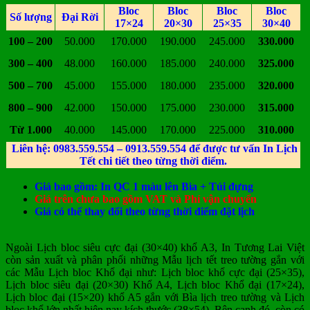
Bloc
Bloc
Bloc
Bloc
Số lượng
Đại Rời
17×24
20×30
25×35
30×40
100 – 200
50.000
170.000
190.000
245.000
330.000
300 – 400
48.000
160.000
185.000
240.000
325.000
500 – 700
45.000
155.000
180.000
235.000
320.000
800 – 900
42.000
150.000
175.000
230.000
315.000
Từ 1.000
40.000
145.000
170.000
225.000
310.000
Liên hệ: 0983.559.554 – 0913.559.554 để được tư vấn In Lịch
Tết chi tiết theo từng thời điểm.
Giá bao gồm: In QC 1 màu lên Bìa + Túi đựng
Giá trên chưa bao gồm VAT và Phí vận chuyển
Giá có thể thay đổi theo từng thời điểm đặt lịch
Ngoài Lịch bloc siêu cực đại (30×40) khổ A3, In Tương Lai Việt
còn sản xuất và phân phối những Mẫu lịch tết treo tường gắn với
các Mẫu Lịch bloc Khổ đại như: Lịch bloc khổ cực đại (25×35),
Lịch bloc siêu đại (20×30) Khổ A4, Lịch bloc Khổ đại (17×24),
Lịch bloc đại (15×20) khổ A5 gắn với Bìa lịch treo tường và Lịch
bloc khổ lớn nhất hiện nay kích thước (38×54). Bên cạnh đó, còn có