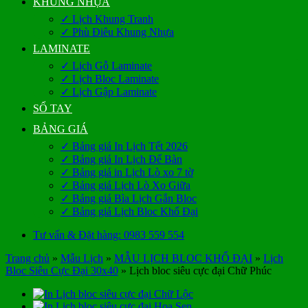
KHUNG NHỰA
✓ Lịch Khung Tranh
✓ Phù Điêu Khung Nhựa
LAMINATE
✓ Lịch Gỗ Laminate
✓ Lịch Bloc Laminate
✓ Lịch Gập Laminate
SỔ TAY
BẢNG GIÁ
✓ Bảng giá In Lịch Tết 2026
✓ Bảng giá In Lịch Để Bàn
✓ Bảng giá in Lịch Lò xo 7 tờ
✓ Bảng giá Lịch Lò Xo Giữa
✓ Bảng giá Bìa Lịch Gắn Bloc
✓ Bảng giá Lịch Bloc Khổ Đại
Tư vấn & Đặt hàng: 0983 559 554
Trang chủ
»
Mẫu Lịch
»
MẪU LỊCH BLOC KHỔ ĐẠI
»
Lịch
Bloc Siêu Cực Đại 30x40
»
Lịch bloc siêu cực đại Chữ Phúc