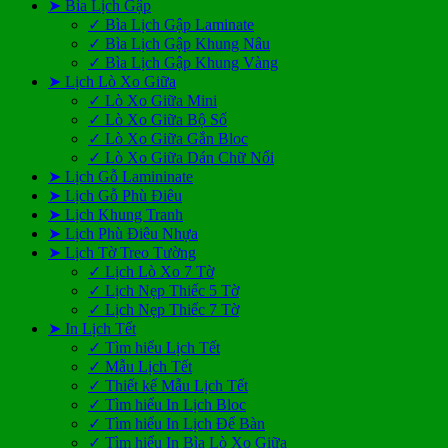
➤ Bìa Lịch Gập
✓ Bìa Lịch Gập Laminate
✓ Bìa Lịch Gập Khung Nâu
✓ Bìa Lịch Gập Khung Vàng
➤ Lịch Lò Xo Giữa
✓ Lò Xo Giữa Mini
✓ Lò Xo Giữa Bộ Số
✓ Lò Xo Giữa Gắn Bloc
✓ Lò Xo Giữa Dán Chữ Nổi
➤ Lịch Gỗ Lamininate
➤ Lịch Gỗ Phù Điêu
➤ Lịch Khung Tranh
➤ Lịch Phù Điêu Nhựa
➤ Lịch Tờ Treo Tường
✓ Lịch Lò Xo 7 Tờ
✓ Lịch Nẹp Thiếc 5 Tờ
✓ Lịch Nẹp Thiếc 7 Tờ
➤ In Lịch Tết
✓ Tìm hiểu Lịch Tết
✓ Mẫu Lịch Tết
✓ Thiết kế Mẫu Lịch Tết
✓ Tìm hiểu In Lịch Bloc
✓ Tìm hiểu In Lịch Để Bàn
✓ Tìm hiểu In Bìa Lò Xo Giữa