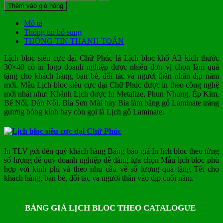
Thêm vào giỏ hàng
Mô tả
Thông tin bổ sung
THÔNG TIN THANH TOÁN
Lịch bloc siêu cực đại Chữ Phúc là Lịch bloc khổ A3 kích thước
30×40 có in logo doanh nghiệp được nhiều đơn vị chọn làm quà
tặng cho khách hàng, bạn bè, đối tác và người thân nhân dịp năm
mới.
Mẫu Lịch bloc siêu cực đại Chữ Phúc
được in theo công nghệ
mới nhất như: Khánh Lịch được In Metalize, Phun Nhung, Ép Kim,
Bế Nổi, Dán Nổi, Bìa Sơn Mài hay Bìa làm bằng gỗ Laminate tráng
gương bóng kính hay còn gọi là Lịch gỗ Laminate.
In TLV gởi đến quý khách hàng Bảng báo giá In lịch bloc theo từng
số lượng để quý doanh nghiệp dễ dàng lựa chọn Mẫu lịch bloc phù
hợp với kinh phí và theo nhu cầu về số lượng quà tặng Tết cho
khách hàng, bạn bè, đối tác và người thân vào dịp cuối năm.
BẢNG GIÁ LỊCH BLOC THEO CATALOGUE