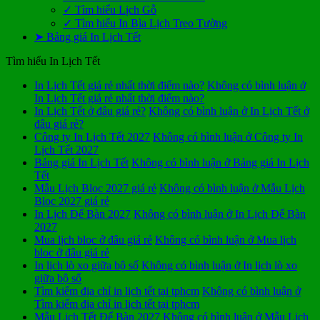
✓ Tìm hiểu Lịch Gỗ
✓ Tìm hiểu In Bìa Lịch Treo Tường
➤ Bảng giá In Lịch Tết
Tìm hiểu In Lịch Tết
In Lịch Tết giá rẻ nhất thời điểm nào?
Không có bình luận
ở
In Lịch Tết giá rẻ nhất thời điểm nào?
In Lịch Tết ở đâu giá rẻ?
Không có bình luận
ở In Lịch Tết ở
đâu giá rẻ?
Công ty In Lịch Tết 2027
Không có bình luận
ở Công ty In
Lịch Tết 2027
Bảng giá In Lịch Tết
Không có bình luận
ở Bảng giá In Lịch
Tết
Mẫu Lịch Bloc 2027 giá rẻ
Không có bình luận
ở Mẫu Lịch
Bloc 2027 giá rẻ
In Lịch Để Bàn 2027
Không có bình luận
ở In Lịch Để Bàn
2027
Mua lịch bloc ở đâu giá rẻ
Không có bình luận
ở Mua lịch
bloc ở đâu giá rẻ
In lịch lò xo giữa bộ số
Không có bình luận
ở In lịch lò xo
giữa bộ số
Tìm kiếm địa chỉ in lịch tết tại tphcm
Không có bình luận
ở
Tìm kiếm địa chỉ in lịch tết tại tphcm
Mẫu Lịch Tết Để Bàn 2027
Không có bình luận
ở Mẫu Lịch