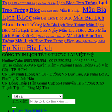
Lịch
Tờ
Lịch Bloc Treo Tường
Lịch Bloc 2026 Giá Rẻ
Lịch Bloc Giá Rẻ
Mẫu Bìa
Treo Tường Bloc
Mẫu Bìa Lịch
Mua Lich Bloc
Lịch BLoc
Mẫu Bìa Lịch
Mẫu Bìa Lịch Bloc 2026
BLoc Treo Tường
Mẫu Lịch
Mẫu Bìa Lịch Treo Tường
Bloc
Mẫu Lịch Bloc 365 Ngày
Mẫu Lịch Bloc 2026
Mẫu
Lịch Bloc Khổ Đại
Mẫu Lịch Bloc Treo
Mẫu Lịch Bloc Siêu Đại
Tường
Mẫu Lịch Bloc Treo Tường Đẹp
Mẫu Lịch Bloc Đẹp 2026
Ép Kim Bìa Lịch
CÔNG TY IN LỊCH TẾT © TƯƠNG LAI VIỆT
™☝️
Hotline/Zalo: 0983.559.554 - 0913.559.554 - 0937.559.554
Trụ sở chính: 950/9 Nguyễn Kiệm - Phường Hạnh Thông (Gò Vấp
Cũ) - TP. HCM
CN Tây Ninh (Long An Cũ): Đường Võ Duy Tạo, Ấp Ngãi Lợi A,
Phường Khánh Hậu
CN Đồng Tháp (Tiền Giang Cũ): 554 Nguyễn Tri Phương (Chợ
Thạnh Trị) - Phường Mỹ Tho
Tìm kiếm:
➤ Lịch Bloc Khổ Lớn