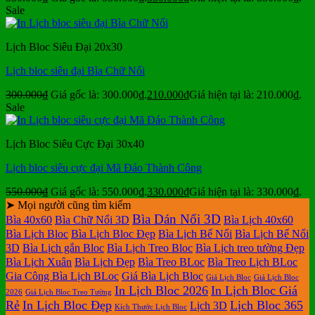
Sale
Lịch Bloc Siêu Đại 20x30
Lịch bloc siêu đại Bìa Chữ Nổi
300.000
₫
Giá gốc là: 300.000₫.
210.000
₫
Giá hiện tại là: 210.000₫.
Sale
Lịch Bloc Siêu Cực Đại 30x40
Lịch bloc siêu cực đại Mã Đáo Thành Công
550.000
₫
Giá gốc là: 550.000₫.
330.000
₫
Giá hiện tại là: 330.000₫.
➤ Mọi người cũng tìm kiếm
Bìa Dán Nổi 3D
Bìa 40x60
Bìa Chữ Nổi 3D
Bìa Lịch 40x60
Bìa Lịch Bloc
Bìa Lịch Bloc Đẹp
Bìa Lịch Bế Nổi
Bìa Lịch Bế Nổi
3D
Bìa Lịch gắn Bloc
Bìa Lịch Treo Bloc
Bìa Lịch treo tường Đẹp
Bìa Lịch Xuân
Bìa Lịch Đẹp
Bìa Treo BLoc
Bìa Treo Lịch BLoc
Gia Công Bìa Lịch BLoc
Giá Bìa Lịch Bloc
Giá Lịch Bloc
Giá Lịch Bloc
In Lịch Bloc 2026
In Lịch Bloc Giá
2026
Giá Lịch Bloc Treo Tường
Rẻ
In Lịch Bloc Đẹp
Lịch Bloc 365
Lịch 3D
Kích Thước Lịch Bloc