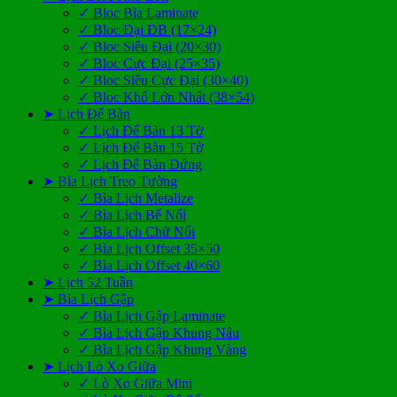
✓ Bloc Bìa Laminate
✓ Bloc Đại ĐB (17×24)
✓ Bloc Siêu Đại (20×30)
✓ Bloc Cực Đại (25×35)
✓ Bloc Siêu Cực Đại (30×40)
✓ Bloc Khổ Lớn Nhất (38×54)
➤ Lịch Để Bàn
✓ Lịch Để Bàn 13 Tờ
✓ Lịch Để Bàn 15 Tờ
✓ Lịch Để Bàn Đứng
➤ Bìa Lịch Treo Tường
✓ Bìa Lịch Metalize
✓ Bìa Lịch Bế Nổi
✓ Bìa Lịch Chữ Nổi
✓ Bìa Lịch Offset 35×50
✓ Bìa Lịch Offset 40×60
➤ Lịch 52 Tuần
➤ Bìa Lịch Gập
✓ Bìa Lịch Gập Laminate
✓ Bìa Lịch Gập Khung Nâu
✓ Bìa Lịch Gập Khung Vàng
➤ Lịch Lò Xo Giữa
✓ Lò Xo Giữa Mini