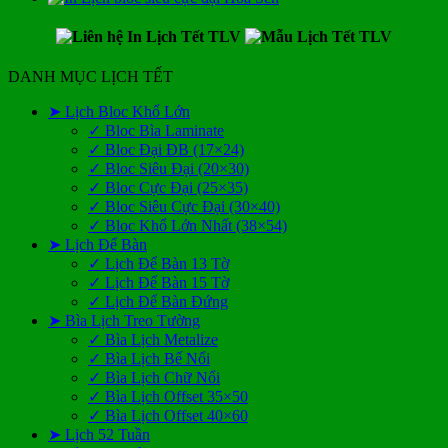
DANH MỤC LỊCH TẾT
➤ Lịch Bloc Khổ Lớn
✓ Bloc Bìa Laminate
✓ Bloc Đại ĐB (17×24)
✓ Bloc Siêu Đại (20×30)
✓ Bloc Cực Đại (25×35)
✓ Bloc Siêu Cực Đại (30×40)
✓ Bloc Khổ Lớn Nhất (38×54)
➤ Lịch Để Bàn
✓ Lịch Để Bàn 13 Tờ
✓ Lịch Để Bàn 15 Tờ
✓ Lịch Để Bàn Đứng
➤ Bìa Lịch Treo Tường
✓ Bìa Lịch Metalize
✓ Bìa Lịch Bế Nổi
✓ Bìa Lịch Chữ Nổi
✓ Bìa Lịch Offset 35×50
✓ Bìa Lịch Offset 40×60
➤ Lịch 52 Tuần