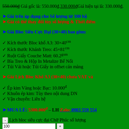
550.000
₫
Giá gốc là: 550.000₫.
330.000
₫
Giá hiện tại là: 330.000₫.
➤ Giá trên áp dụng cho Số lượng từ 100 bộ
➤ Giá có thể thay đổi tùy số lượng & Thời điểm
➤ Giá Bloc Siêu Cực Đại (30×40) bao gồm:
cm
✓
Kích thước Bloc khổ A3: 30×40
cm
✓ Kích thước Khánh Treo: 45×81
gsm
✓ Ruột Giấy Couche Matt: 60.2
✓ Bìa Treo & Hộp In Metalize Bế Nổi
✓ Túi Vải hoặc Túi Giấy in offset cán màng
➤ Giá Lịch Bloc Khổ A3 (30×40) chưa VAT và
đ
✓ Ép kim Vàng hoặc Bạc: 10.000
✓ Khuôn ép kim: Tùy theo nội dung DN
✓ Vận chuyển: Liên hệ
đ
➤ MUA LẺ:
5300.000
–
LH
Zalo:
0983 559 554
Lịch bloc siêu cực đại Chữ Phúc số lượng