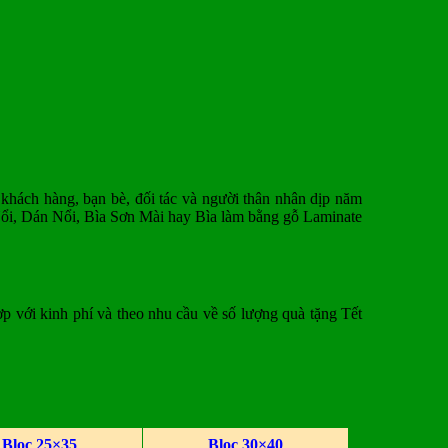
khách hàng, bạn bè, đối tác và người thân nhân dịp năm
ổi, Dán Nổi, Bìa Sơn Mài hay Bìa làm bằng gỗ Laminate
p với kinh phí và theo nhu cầu về số lượng quà tặng Tết
Bloc 25×35
Bloc 30×40