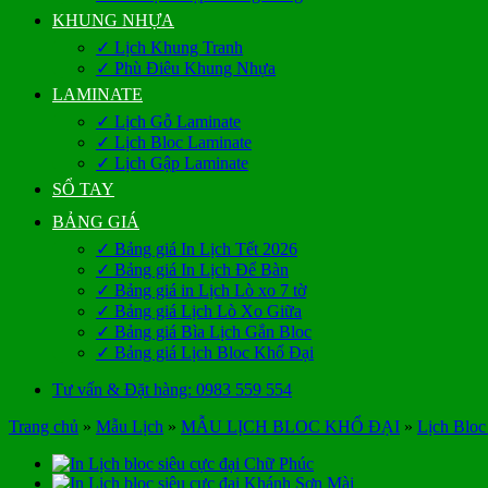
KHUNG NHỰA
✓ Lịch Khung Tranh
✓ Phù Điêu Khung Nhựa
LAMINATE
✓ Lịch Gỗ Laminate
✓ Lịch Bloc Laminate
✓ Lịch Gập Laminate
SỔ TAY
BẢNG GIÁ
✓ Bảng giá In Lịch Tết 2026
✓ Bảng giá In Lịch Để Bàn
✓ Bảng giá in Lịch Lò xo 7 tờ
✓ Bảng giá Lịch Lò Xo Giữa
✓ Bảng giá Bìa Lịch Gắn Bloc
✓ Bảng giá Lịch Bloc Khổ Đại
Tư vấn & Đặt hàng: 0983 559 554
Trang chủ
»
Mẫu Lịch
»
MẪU LỊCH BLOC KHỔ ĐẠI
»
Lịch Bloc