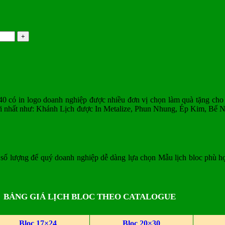
40 có in logo doanh nghiệp được nhiều đơn vị chọn làm quà tặng cho 
i nhất như: Khánh Lịch được In Metalize, Phun Nhung, Ép Kim, Bế N
 số lượng để quý doanh nghiệp dễ dàng lựa chọn Mẫu lịch bloc phù hợ
BẢNG GIÁ LỊCH BLOC THEO CATALOGUE
Bloc 17×24
Bloc 20×30