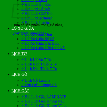
✓ Bìa Lịch Ép Kim
✓ Bìa Lịch Bế Nổi
✓ Bìa Lịch Chữ Nổi
✓ Bìa Lịch Metalize
✓ Bìa Lịch Laminate
Chưa có sản phẩm trong giỏ hàng.
LÒ XO GIỮA
Quay trở lại cửa hàng
✓ Lò Xo Giữa Mini
✓ Lò Xo Giữa Bộ Số
✓ Lò Xo Giữa Gắn Bloc
✓ Lò Xo Giữa Dán Chữ Nổi
LỊCH TỜ
✓ Lịch Lò Xo 7 Tờ
✓ Lịch Nẹp Thiếc 5 Tờ
✓ Lịch Nẹp Thiếc 7 Tờ
LỊCH GỖ
✓ Lịch Gỗ Lamina
✓ Phù Điêu Khung Gỗ
LỊCH GẬP
✓ Bìa Lịch Gập LAMINATE
✓ Bìa Lịch Gập Khung Nâu
✓ Bìa Lịch Gập Khung Vàng