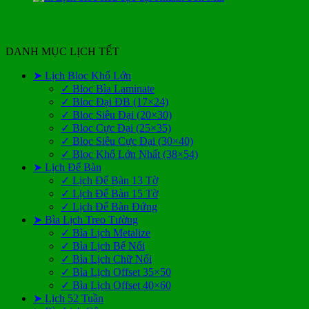
DANH MỤC LỊCH TẾT
➤ Lịch Bloc Khổ Lớn
✓ Bloc Bìa Laminate
✓ Bloc Đại ĐB (17×24)
✓ Bloc Siêu Đại (20×30)
✓ Bloc Cực Đại (25×35)
✓ Bloc Siêu Cực Đại (30×40)
✓ Bloc Khổ Lớn Nhất (38×54)
➤ Lịch Để Bàn
✓ Lịch Để Bàn 13 Tờ
✓ Lịch Để Bàn 15 Tờ
✓ Lịch Để Bàn Đứng
➤ Bìa Lịch Treo Tường
✓ Bìa Lịch Metalize
✓ Bìa Lịch Bế Nổi
✓ Bìa Lịch Chữ Nổi
✓ Bìa Lịch Offset 35×50
✓ Bìa Lịch Offset 40×60
➤ Lịch 52 Tuần