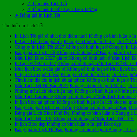
✓ Tìm hiểu Lịch Gỗ
✓ Tìm hiểu In Bìa Lịch Treo Tường
➤ Bảng giá In Lịch Tết
Tìm hiểu In Lịch Tết
In Lịch Tết giá rẻ nhất thời điểm nào?
Không có bình luận
ở In 
In Lịch Tết ở đâu giá rẻ?
Không có bình luận
ở In Lịch Tết ở đ
Công ty In Lịch Tết 2027
Không có bình luận
ở Công ty In Lị
Bảng giá In Lịch Tết
Không có bình luận
ở Bảng giá In Lịch T
Mẫu Lịch Bloc 2027 giá rẻ
Không có bình luận
ở Mẫu Lịch Blo
In Lịch Để Bàn 2027
Không có bình luận
ở In Lịch Để Bàn 2
Mua lịch bloc ở đâu giá rẻ
Không có bình luận
ở Mua lịch bloc 
In lịch lò xo giữa bộ số
Không có bình luận
ở In lịch lò xo giữ
Tìm kiếm địa chỉ in lịch tết tại tphcm
Không có bình luận
ở Tìm 
Mẫu Lịch Tết Để Bàn 2027
Không có bình luận
ở Mẫu Lịch T
Những mẫu lịch bloc hiện nay
Không có bình luận
ở Những mẫu
Mẫu Lịch Laminate
Không có bình luận
ở Mẫu Lịch Laminate
In lịch bloc tại tphcm
Không có bình luận
ở In lịch bloc tại tph
Bảng báo giá Lịch Treo Tường
Không có bình luận
ở Bảng báo
Bảng giá Lịch Bloc Khổ Đại
Không có bình luận
ở Bảng giá L
Mẫu Lịch Tết TLV
Không có bình luận
ở Mẫu Lịch Tết TLV
In lịch Bloc đẹp
Không có bình luận
ở In lịch Bloc đẹp
Bảng giá In Lịch Để Bàn
Không có bình luận
ở Bảng giá In L