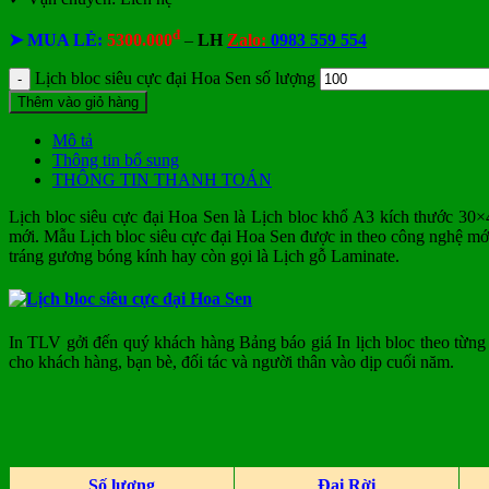
đ
➤ MUA LẺ:
5300.000
–
LH
Zalo:
0983 559 554
Lịch bloc siêu cực đại Hoa Sen số lượng
Thêm vào giỏ hàng
Mô tả
Thông tin bổ sung
THÔNG TIN THANH TOÁN
Lịch bloc siêu cực đại Hoa Sen là Lịch bloc khổ A3 kích thước 30×
mới.
Mẫu Lịch bloc siêu cực đại Hoa Sen
được in theo công nghệ mớ
tráng gương bóng kính hay còn gọi là Lịch gỗ Laminate.
In TLV gởi đến quý khách hàng Bảng báo giá In lịch bloc theo từng
cho khách hàng, bạn bè, đối tác và người thân vào dịp cuối năm.
Số lượng
Đại Rời