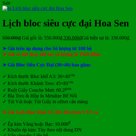
Sale
Lịch bloc siêu cực đại Hoa Sen
550.000
₫
Giá gốc là: 550.000₫.
330.000
₫
Giá hiện tại là: 330.000₫.
➤ Giá trên áp dụng cho Số lượng từ 100 bộ
➤ Giá có thể thay đổi tùy số lượng & Thời điểm
➤ Giá Bloc Siêu Cực Đại (30×40) bao gồm:
cm
✓
Kích thước Bloc khổ A3: 30×40
cm
✓ Kích thước Khánh Treo: 45×81
gsm
✓ Ruột Giấy Couche Matt: 60.2
✓ Bìa Treo & Hộp In Metalize Bế Nổi
✓ Túi Vải hoặc Túi Giấy in offset cán màng
➤ Giá Lịch Bloc Khổ A3 (30×40) chưa VAT và
đ
✓ Ép kim Vàng hoặc Bạc: 10.000
✓ Khuôn ép kim: Tùy theo nội dung DN
✓ Vận chuyển: Liên hệ