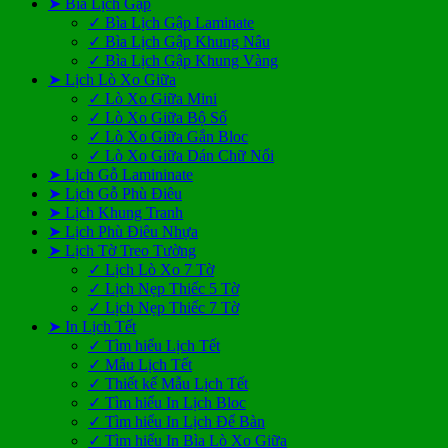
➤ Bìa Lịch Gập
✓ Bìa Lịch Gập Laminate
✓ Bìa Lịch Gập Khung Nâu
✓ Bìa Lịch Gập Khung Vàng
➤ Lịch Lò Xo Giữa
✓ Lò Xo Giữa Mini
✓ Lò Xo Giữa Bộ Số
✓ Lò Xo Giữa Gắn Bloc
✓ Lò Xo Giữa Dán Chữ Nổi
➤ Lịch Gỗ Lamininate
➤ Lịch Gỗ Phù Điêu
➤ Lịch Khung Tranh
➤ Lịch Phù Điêu Nhựa
➤ Lịch Tờ Treo Tường
✓ Lịch Lò Xo 7 Tờ
✓ Lịch Nẹp Thiếc 5 Tờ
✓ Lịch Nẹp Thiếc 7 Tờ
➤ In Lịch Tết
✓ Tìm hiểu Lịch Tết
✓ Mẫu Lịch Tết
✓ Thiết kế Mẫu Lịch Tết
✓ Tìm hiểu In Lịch Bloc
✓ Tìm hiểu In Lịch Để Bàn
✓ Tìm hiểu In Bìa Lò Xo Giữa