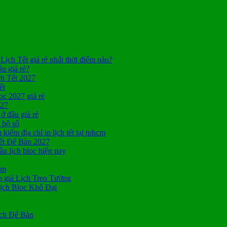
Lịch Tết giá rẻ nhất thời điểm nào?
âu giá rẻ?
ch Tết 2027
ết
c 2027 giá rẻ
027
ở đâu giá rẻ
a bộ số
kiếm địa chỉ in lịch tết tại tphcm
ết Để Bàn 2027
 lịch bloc hiện nay
cm
 giá Lịch Treo Tường
ịch Bloc Khổ Đại
ịch Để Bàn