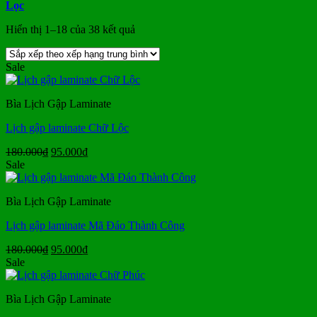
Lọc
Đã
Hiển thị 1–18 của 38 kết quả
sắp
xếp
Sale
theo
xếp
hạng
Bìa Lịch Gập Laminate
trung
bình
Lịch gập laminate Chữ Lộc
Giá
Giá
180.000
₫
95.000
₫
gốc
hiện
Sale
là:
tại
180.000₫.
là:
Bìa Lịch Gập Laminate
95.000₫.
Lịch gập laminate Mã Đáo Thành Công
Giá
Giá
180.000
₫
95.000
₫
gốc
hiện
Sale
là:
tại
180.000₫.
là:
Bìa Lịch Gập Laminate
95.000₫.