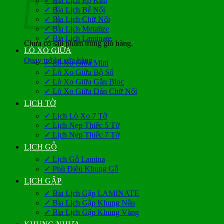
✓ Bìa Lịch Ép Kim
✓ Bìa Lịch Bế Nổi
✓ Bìa Lịch Chữ Nổi
✓ Bìa Lịch Metalize
✓ Bìa Lịch Laminate
Chưa có sản phẩm trong giỏ hàng.
LÒ XO GIỮA
Quay trở lại cửa hàng
✓ Lò Xo Giữa Mini
✓ Lò Xo Giữa Bộ Số
✓ Lò Xo Giữa Gắn Bloc
✓ Lò Xo Giữa Dán Chữ Nổi
LỊCH TỜ
✓ Lịch Lò Xo 7 Tờ
✓ Lịch Nẹp Thiếc 5 Tờ
✓ Lịch Nẹp Thiếc 7 Tờ
LỊCH GỖ
✓ Lịch Gỗ Lamina
✓ Phù Điêu Khung Gỗ
LỊCH GẬP
✓ Bìa Lịch Gập LAMINATE
✓ Bìa Lịch Gập Khung Nâu
✓ Bìa Lịch Gập Khung Vàng