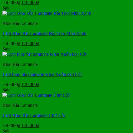
Giá
Giá
250.000
₫
170.000
₫
gốc
hiện
Sale
là:
tại
250.000₫.
là:
Bloc Bìa Laminate
170.000₫.
Lịch Bloc Bìa Laminate Bìa Treo Màu Xanh
Giá
Giá
250.000
₫
170.000
₫
gốc
hiện
Sale
là:
tại
250.000₫.
là:
Bloc Bìa Laminate
170.000₫.
Lịch bloc bìa laminate Khai Xuân Đại Cát
Giá
Giá
250.000
₫
170.000
₫
gốc
hiện
Sale
là:
tại
250.000₫.
là:
Bloc Bìa Laminate
170.000₫.
Lịch Bloc Bìa Laminate Chữ Lộc
Giá
Giá
250.000
₫
170.000
₫
gốc
hiện
Sale