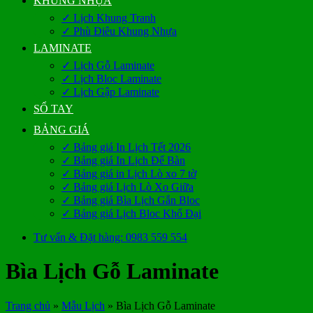
KHUNG NHỰA
✓ Lịch Khung Tranh
✓ Phù Điêu Khung Nhựa
LAMINATE
✓ Lịch Gỗ Laminate
✓ Lịch Bloc Laminate
✓ Lịch Gập Laminate
SỔ TAY
BẢNG GIÁ
✓ Bảng giá In Lịch Tết 2026
✓ Bảng giá In Lịch Để Bàn
✓ Bảng giá in Lịch Lò xo 7 tờ
✓ Bảng giá Lịch Lò Xo Giữa
✓ Bảng giá Bìa Lịch Gắn Bloc
✓ Bảng giá Lịch Bloc Khổ Đại
Tư vấn & Đặt hàng: 0983 559 554
Bìa Lịch Gỗ Laminate
Trang chủ
»
Mẫu Lịch
»
Bìa Lịch Gỗ Laminate