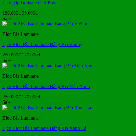
Lịch gập laminate Chữ Phúc
Giá
Giá
180.000
₫
95.000
₫
gốc
hiện
Sale
là:
tại
180.000₫.
là:
Bloc Bìa Laminate
95.000₫.
Lịch Bloc Bìa Laminate Bảng Bìa Vuông
Giá
Giá
250.000
₫
170.000
₫
gốc
hiện
Sale
là:
tại
250.000₫.
là:
Bloc Bìa Laminate
170.000₫.
Lịch Bloc Bìa Laminate Bảng Bìa Màu Xanh
Giá
Giá
250.000
₫
170.000
₫
gốc
hiện
Sale
là:
tại
250.000₫.
là:
Bloc Bìa Laminate
170.000₫.
Lịch Bloc Bìa Laminate Bảng Bìa Xanh Lá