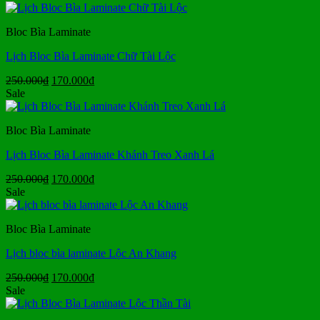
là:
tại
250.000₫.
là:
Bloc Bìa Laminate
170.000₫.
Lịch Bloc Bìa Laminate Chữ Tài Lộc
Giá
Giá
250.000
₫
170.000
₫
gốc
hiện
Sale
là:
tại
250.000₫.
là:
Bloc Bìa Laminate
170.000₫.
Lịch Bloc Bìa Laminate Khánh Treo Xanh Lá
Giá
Giá
250.000
₫
170.000
₫
gốc
hiện
Sale
là:
tại
250.000₫.
là:
Bloc Bìa Laminate
170.000₫.
Lịch bloc bìa laminate Lộc An Khang
Giá
Giá
250.000
₫
170.000
₫
gốc
hiện
Sale
là:
tại
250.000₫.
là: