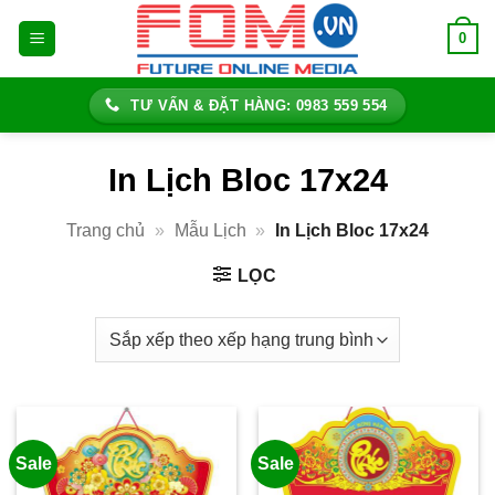
Bỏ
0
qua
nội
dung
TƯ VẤN & ĐẶT HÀNG: 0983 559 554
In Lịch Bloc 17x24
Trang chủ
»
Mẫu Lịch
»
In Lịch Bloc 17x24
LỌC
Sale
Sale