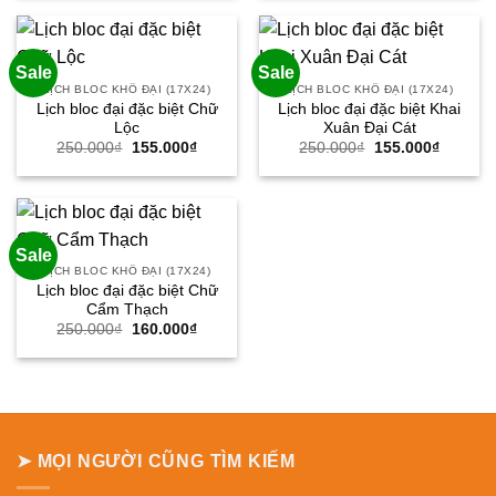
250.000₫.
là:
250.000₫.
là:
155.000₫.
155.000
Sale
Sale
LỊCH BLOC KHỔ ĐẠI (17X24)
LỊCH BLOC KHỔ ĐẠI (17X24)
Lịch bloc đại đặc biệt Chữ
Lịch bloc đại đặc biệt Khai
Lộc
Xuân Đại Cát
Giá
Giá
Giá
Giá
250.000
₫
155.000
₫
250.000
₫
155.000
₫
gốc
hiện
gốc
hiện
là:
tại
là:
tại
250.000₫.
là:
250.000₫.
là:
155.000₫.
155.000
Sale
LỊCH BLOC KHỔ ĐẠI (17X24)
Lịch bloc đại đặc biệt Chữ
Cẩm Thạch
Giá
Giá
250.000
₫
160.000
₫
gốc
hiện
là:
tại
250.000₫.
là:
160.000₫.
➤ MỌI NGƯỜI CŨNG TÌM KIẾM