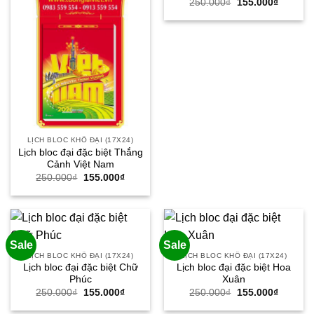
Giá
Giá
250.000
₫
155.000
₫
gốc
hiện
là:
tại
250.000₫.
là:
155.000
LỊCH BLOC KHỔ ĐẠI (17X24)
Lịch bloc đại đặc biệt Thắng
Cảnh Việt Nam
Giá
Giá
250.000
₫
155.000
₫
gốc
hiện
là:
tại
250.000₫.
là:
155.000₫.
Sale
Sale
LỊCH BLOC KHỔ ĐẠI (17X24)
LỊCH BLOC KHỔ ĐẠI (17X24)
Lịch bloc đại đặc biệt Chữ
Lịch bloc đại đặc biệt Hoa
Phúc
Xuân
Giá
Giá
Giá
Giá
250.000
₫
155.000
₫
250.000
₫
155.000
₫
gốc
hiện
gốc
hiện
là:
tại
là:
tại