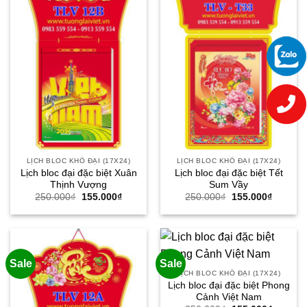
LỊCH BLOC KHỔ ĐẠI (17X24)
LỊCH BLOC KHỔ ĐẠI (17X24)
Lịch bloc đại đặc biệt Xuân
Lịch bloc đại đặc biệt Tết
Thịnh Vượng
Sum Vầy
Giá
Giá
Giá
Giá
250.000
₫
155.000
₫
250.000
₫
155.000
₫
gốc
hiện
gốc
hiện
là:
tại
là:
tại
250.000₫.
là:
250.000₫.
là:
155.000₫.
155.000
Sale
Sale
LỊCH BLOC KHỔ ĐẠI (17X24)
Lịch bloc đại đặc biệt Phong
Cảnh Việt Nam