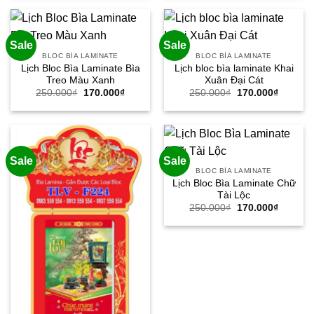
250.000₫.
là:
250.000₫.
là:
170.000₫.
170.000
Sale
Sale
BLOC BÌA LAMINATE
BLOC BÌA LAMINATE
Lịch Bloc Bìa Laminate Bìa
Lịch bloc bìa laminate Khai
Treo Màu Xanh
Xuân Đại Cát
Giá
Giá
Giá
Giá
250.000
₫
170.000
₫
250.000
₫
170.000
₫
gốc
hiện
gốc
hiện
là:
tại
là:
tại
250.000₫.
là:
250.000₫.
là:
170.000₫.
170.000
Sale
Sale
BLOC BÌA LAMINATE
Lịch Bloc Bìa Laminate Chữ
Tài Lộc
Giá
Giá
250.000
₫
170.000
₫
gốc
hiện
là:
tại
250.000₫.
là:
170.000