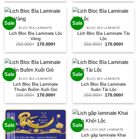
là:
tại
là:
tại
250.000₫.
là:
250.000₫.
là:
170.000₫.
170.000
Sale
Sale
BLOC BÌA LAMINATE
BLOC BÌA LAMINATE
Lịch Bloc Bìa Laminate Lộc
Lịch Bloc Bìa Laminate Tài
Vàng
Lộc
Giá
Giá
Giá
Giá
250.000
₫
170.000
₫
250.000
₫
170.000
₫
gốc
hiện
gốc
hiện
là:
tại
là:
tại
250.000₫.
là:
250.000₫.
là:
170.000₫.
170.000
Sale
Sale
BLOC BÌA LAMINATE
BLOC BÌA LAMINATE
Lịch Bloc Bìa Laminate
Lịch Bloc Bìa Laminate
Thuận Buồm Xuôi Gió
Xuân Tài Lộc
Giá
Giá
Giá
Giá
250.000
₫
170.000
₫
250.000
₫
170.000
₫
gốc
hiện
gốc
hiện
là:
tại
là:
tại
250.000₫.
là:
250.000₫.
là:
170.000₫.
170.000
Sale
Sale
BÌA LỊCH GẬP LAMINATE
Lịch gập laminate Khai