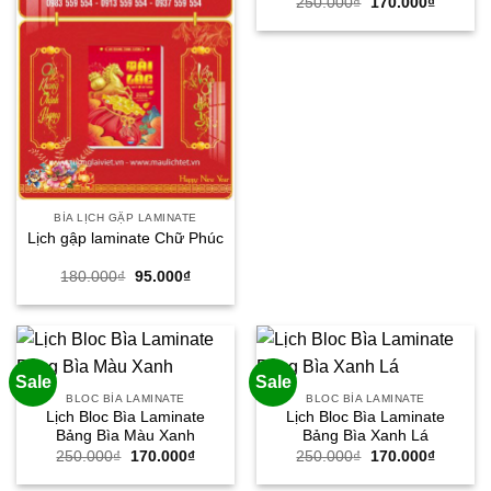
Giá
Giá
250.000
₫
170.000
₫
gốc
hiện
là:
tại
250.000₫.
là:
170.000
BÌA LỊCH GẬP LAMINATE
Lịch gập laminate Chữ Phúc
Giá
Giá
180.000
₫
95.000
₫
gốc
hiện
là:
tại
180.000₫.
là:
95.000₫.
Sale
Sale
BLOC BÌA LAMINATE
BLOC BÌA LAMINATE
Lịch Bloc Bìa Laminate
Lịch Bloc Bìa Laminate
Bảng Bìa Màu Xanh
Bảng Bìa Xanh Lá
Giá
Giá
Giá
Giá
250.000
₫
170.000
₫
250.000
₫
170.000
₫
gốc
hiện
gốc
hiện
là:
tại
là:
tại