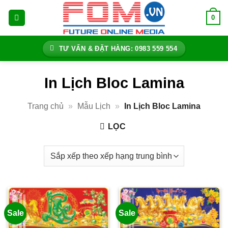
Bỏ
0
qua
nội
dung
TƯ VẤN & ĐẶT HÀNG: 0983 559 554
In Lịch Bloc Lamina
Trang chủ
»
Mẫu Lịch
»
In Lịch Bloc Lamina
LỌC
Sale
Sale