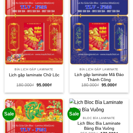
BÌA LỊCH GẬP LAMINATE
BÌA LỊCH GẬP LAMINATE
Lịch gập laminate Mã Đáo
Lịch gập laminate Chữ Lộc
Thành Công
Giá
Giá
Giá
Giá
180.000
₫
95.000
₫
180.000
₫
95.000
₫
gốc
hiện
gốc
hiện
là:
tại
là:
tại
180.000₫.
là:
180.000₫.
là:
95.000₫.
95.000₫.
Sale
Sale
BLOC BÌA LAMINATE
Lịch Bloc Bìa Laminate
Bảng Bìa Vuông