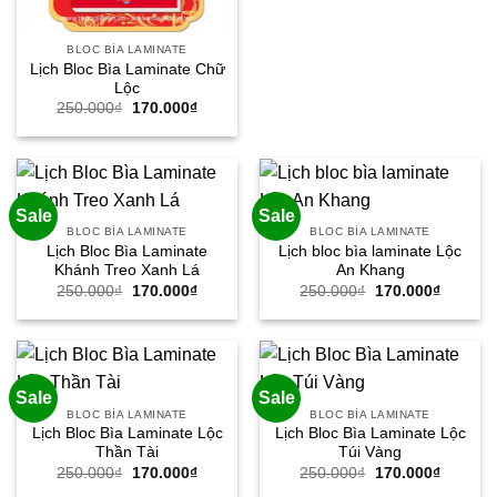
BLOC BÌA LAMINATE
Lịch Bloc Bìa Laminate Chữ
Lộc
Giá
Giá
250.000
₫
170.000
₫
gốc
hiện
là:
tại
250.000₫.
là:
170.000₫.
Sale
Sale
BLOC BÌA LAMINATE
BLOC BÌA LAMINATE
Lịch Bloc Bìa Laminate
Lịch bloc bìa laminate Lộc
Khánh Treo Xanh Lá
An Khang
Giá
Giá
Giá
Giá
250.000
₫
170.000
₫
250.000
₫
170.000
₫
gốc
hiện
gốc
hiện
là:
tại
là:
tại
250.000₫.
là:
250.000₫.
là:
170.000₫.
170.000
Sale
Sale
BLOC BÌA LAMINATE
BLOC BÌA LAMINATE
Lịch Bloc Bìa Laminate Lộc
Lịch Bloc Bìa Laminate Lộc
Thần Tài
Túi Vàng
Giá
Giá
Giá
Giá
250.000
₫
170.000
₫
250.000
₫
170.000
₫
gốc
hiện
gốc
hiện