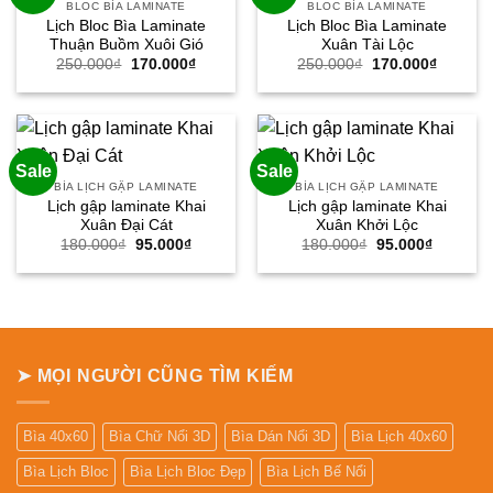
BLOC BÌA LAMINATE
BLOC BÌA LAMINATE
Lịch Bloc Bìa Laminate
Lịch Bloc Bìa Laminate
Thuận Buồm Xuôi Gió
Xuân Tài Lộc
Giá
Giá
Giá
Giá
250.000
₫
170.000
₫
250.000
₫
170.000
₫
gốc
hiện
gốc
hiện
là:
tại
là:
tại
250.000₫.
là:
250.000₫.
là:
170.000₫.
170.000
Sale
Sale
BÌA LỊCH GẬP LAMINATE
BÌA LỊCH GẬP LAMINATE
Lịch gập laminate Khai
Lịch gập laminate Khai
Xuân Đại Cát
Xuân Khởi Lộc
Giá
Giá
Giá
Giá
180.000
₫
95.000
₫
180.000
₫
95.000
₫
gốc
hiện
gốc
hiện
là:
tại
là:
tại
180.000₫.
là:
180.000₫.
là:
95.000₫.
95.000₫.
➤ MỌI NGƯỜI CŨNG TÌM KIẾM
Bìa 40x60
Bìa Chữ Nổi 3D
Bìa Dán Nổi 3D
Bìa Lịch 40x60
Bìa Lịch Bloc
Bìa Lịch Bloc Đẹp
Bìa Lịch Bế Nổi