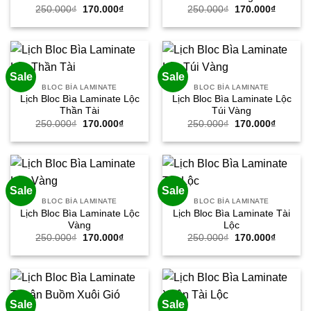
Giá
Giá
Giá
Giá
250.000
₫
170.000
₫
250.000
₫
170.000
₫
gốc
hiện
gốc
hiện
là:
tại
là:
tại
250.000₫.
là:
250.000₫.
là:
170.000₫.
170.000
Sale
Sale
BLOC BÌA LAMINATE
BLOC BÌA LAMINATE
Lịch Bloc Bìa Laminate Lộc
Lịch Bloc Bìa Laminate Lộc
Thần Tài
Túi Vàng
Giá
Giá
Giá
Giá
250.000
₫
170.000
₫
250.000
₫
170.000
₫
gốc
hiện
gốc
hiện
là:
tại
là:
tại
250.000₫.
là:
250.000₫.
là:
170.000₫.
170.000
Sale
Sale
BLOC BÌA LAMINATE
BLOC BÌA LAMINATE
Lịch Bloc Bìa Laminate Lộc
Lịch Bloc Bìa Laminate Tài
Vàng
Lộc
Giá
Giá
Giá
Giá
250.000
₫
170.000
₫
250.000
₫
170.000
₫
gốc
hiện
gốc
hiện
là:
tại
là:
tại
250.000₫.
là:
250.000₫.
là:
170.000₫.
170.000
Sale
Sale