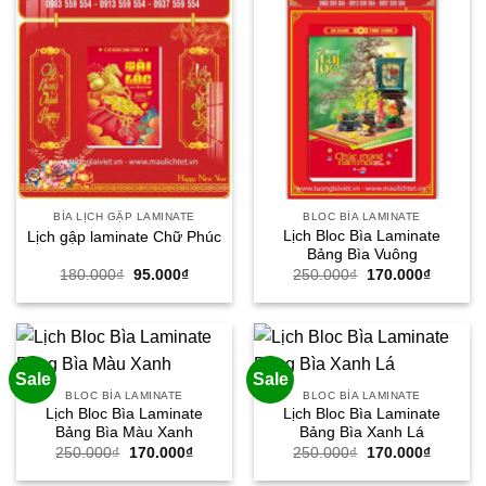
BÌA LỊCH GẬP LAMINATE
BLOC BÌA LAMINATE
Lịch Bloc Bìa Laminate
Lịch gập laminate Chữ Phúc
Bảng Bìa Vuông
Giá
Giá
Giá
Giá
180.000
₫
95.000
₫
250.000
₫
170.000
₫
gốc
hiện
gốc
hiện
là:
tại
là:
tại
180.000₫.
là:
250.000₫.
là:
95.000₫.
170.000
Sale
Sale
BLOC BÌA LAMINATE
BLOC BÌA LAMINATE
Lịch Bloc Bìa Laminate
Lịch Bloc Bìa Laminate
Bảng Bìa Màu Xanh
Bảng Bìa Xanh Lá
Giá
Giá
Giá
Giá
250.000
₫
170.000
₫
250.000
₫
170.000
₫
gốc
hiện
gốc
hiện
là:
tại
là:
tại