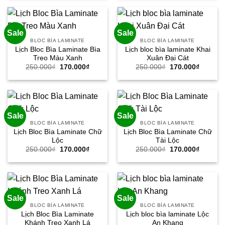
250.000₫.
là:
250.000₫.
là:
170.000₫.
170.000
Sale
Sale
BLOC BÌA LAMINATE
BLOC BÌA LAMINATE
Lịch Bloc Bìa Laminate Bìa
Lịch bloc bìa laminate Khai
Treo Màu Xanh
Xuân Đại Cát
Giá
Giá
Giá
Giá
250.000
₫
170.000
₫
250.000
₫
170.000
₫
gốc
hiện
gốc
hiện
là:
tại
là:
tại
250.000₫.
là:
250.000₫.
là:
170.000₫.
170.000
Sale
Sale
BLOC BÌA LAMINATE
BLOC BÌA LAMINATE
Lịch Bloc Bìa Laminate Chữ
Lịch Bloc Bìa Laminate Chữ
Lộc
Tài Lộc
Giá
Giá
Giá
Giá
250.000
₫
170.000
₫
250.000
₫
170.000
₫
gốc
hiện
gốc
hiện
là:
tại
là:
tại
250.000₫.
là:
250.000₫.
là:
170.000₫.
170.000
Sale
Sale
BLOC BÌA LAMINATE
BLOC BÌA LAMINATE
Lịch Bloc Bìa Laminate
Lịch bloc bìa laminate Lộc
Khánh Treo Xanh Lá
An Khang