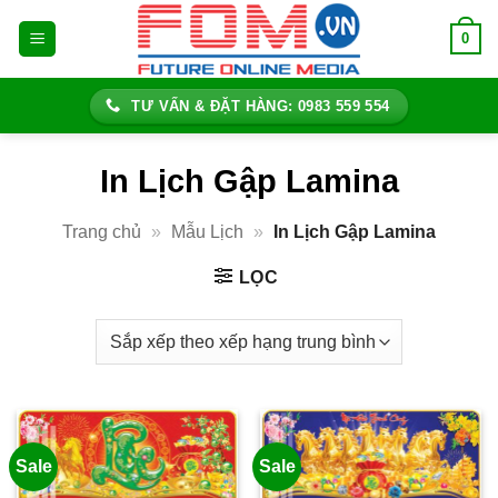
Bỏ
0
qua
nội
dung
TƯ VẤN & ĐẶT HÀNG: 0983 559 554
In Lịch Gập Lamina
Trang chủ
»
Mẫu Lịch
»
In Lịch Gập Lamina
LỌC
Sale
Sale