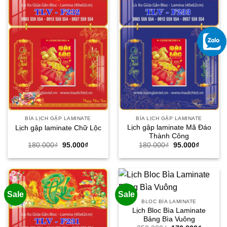
BÌA LỊCH GẬP LAMINATE
BÌA LỊCH GẬP LAMINATE
Lịch gập laminate Mã Đáo
Lịch gập laminate Chữ Lộc
Thành Công
Giá
Giá
Giá
Giá
180.000
₫
95.000
₫
180.000
₫
95.000
₫
gốc
hiện
gốc
hiện
là:
tại
là:
tại
180.000₫.
là:
180.000₫.
là:
95.000₫.
95.000₫.
Sale
Sale
BLOC BÌA LAMINATE
Lịch Bloc Bìa Laminate
Bảng Bìa Vuông