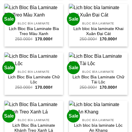
250.000₫.
là:
250.000₫.
là:
170.000₫.
170.000
Sale
Sale
BLOC BÌA LAMINATE
BLOC BÌA LAMINATE
Lịch Bloc Bìa Laminate Bìa
Lịch bloc bìa laminate Khai
Treo Màu Xanh
Xuân Đại Cát
Giá
Giá
Giá
Giá
250.000
₫
170.000
₫
250.000
₫
170.000
₫
gốc
hiện
gốc
hiện
là:
tại
là:
tại
250.000₫.
là:
250.000₫.
là:
170.000₫.
170.000
Sale
Sale
BLOC BÌA LAMINATE
BLOC BÌA LAMINATE
Lịch Bloc Bìa Laminate Chữ
Lịch Bloc Bìa Laminate Chữ
Lộc
Tài Lộc
Giá
Giá
Giá
Giá
250.000
₫
170.000
₫
250.000
₫
170.000
₫
gốc
hiện
gốc
hiện
là:
tại
là:
tại
250.000₫.
là:
250.000₫.
là:
170.000₫.
170.000
Sale
Sale
BLOC BÌA LAMINATE
BLOC BÌA LAMINATE
Lịch Bloc Bìa Laminate
Lịch bloc bìa laminate Lộc
Khánh Treo Xanh Lá
An Khang