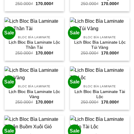
Giá
Giá
Giá
Giá
250.000
₫
170.000
₫
250.000
₫
170.000
₫
gốc
hiện
gốc
hiện
là:
tại
là:
tại
250.000₫.
là:
250.000₫.
là:
170.000₫.
170.000
Sale
Sale
BLOC BÌA LAMINATE
BLOC BÌA LAMINATE
Lịch Bloc Bìa Laminate Lộc
Lịch Bloc Bìa Laminate Lộc
Thần Tài
Túi Vàng
Giá
Giá
Giá
Giá
250.000
₫
170.000
₫
250.000
₫
170.000
₫
gốc
hiện
gốc
hiện
là:
tại
là:
tại
250.000₫.
là:
250.000₫.
là:
170.000₫.
170.000
Sale
Sale
BLOC BÌA LAMINATE
BLOC BÌA LAMINATE
Lịch Bloc Bìa Laminate Lộc
Lịch Bloc Bìa Laminate Tài
Vàng
Lộc
Giá
Giá
Giá
Giá
250.000
₫
170.000
₫
250.000
₫
170.000
₫
gốc
hiện
gốc
hiện
là:
tại
là:
tại
250.000₫.
là:
250.000₫.
là:
170.000₫.
170.000
Sale
Sale