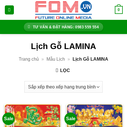
Bỏ
0
qua
nội
dung
TƯ VẤN & ĐẶT HÀNG: 0983 559 554
Lịch Gỗ LAMINA
Trang chủ
»
Mẫu Lịch
»
Lịch Gỗ LAMINA
LỌC
Sale
Sale