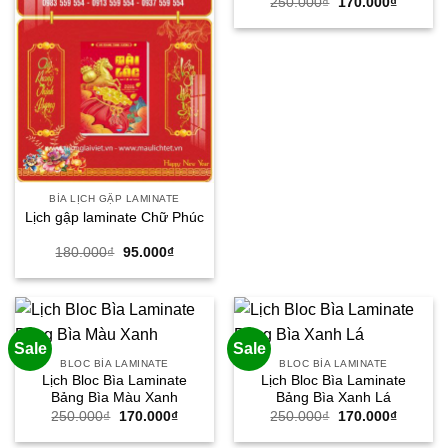
Giá
Giá
250.000
₫
170.000
₫
gốc
hiện
là:
tại
250.000₫.
là:
170.000
BÌA LỊCH GẬP LAMINATE
Lịch gập laminate Chữ Phúc
Giá
Giá
180.000
₫
95.000
₫
gốc
hiện
là:
tại
180.000₫.
là:
95.000₫.
Sale
Sale
BLOC BÌA LAMINATE
BLOC BÌA LAMINATE
Lịch Bloc Bìa Laminate
Lịch Bloc Bìa Laminate
Bảng Bìa Màu Xanh
Bảng Bìa Xanh Lá
Giá
Giá
Giá
Giá
250.000
₫
170.000
₫
250.000
₫
170.000
₫
gốc
hiện
gốc
hiện
là:
tại
là:
tại