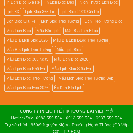
In Lịch Bloc Giá Rẻ
In Lịch Bloc Đẹp
Kích Thước Lịch Bloc
Lịch 3D
Lịch Bloc 365 Tờ
Lịch Bloc 2026 Giá Rẻ
Lịch Bloc Giá Rẻ
Lịch Bloc Treo Tường
Lịch Treo Tường Bloc
Mua Lich Bloc
Mẫu Bìa Lịch
Mẫu Bìa Lịch BLoc
Mẫu Bìa Lịch Bloc 2026
Mẫu Bìa Lịch BLoc Treo Tường
Mẫu Bìa Lịch Treo Tường
Mẫu Lịch Bloc
Mẫu Lịch Bloc 365 Ngày
Mẫu Lịch Bloc 2026
Mẫu Lịch Bloc Khổ Đại
Mẫu Lịch Bloc Siêu Đại
Mẫu Lịch Bloc Treo Tường
Mẫu Lịch Bloc Treo Tường Đẹp
Mẫu Lịch Bloc Đẹp 2026
Ép Kim Bìa Lịch
CÔNG TY IN LỊCH TẾT © TƯƠNG LAI VIỆT
™☝️
Hotline/Zalo: 0983.559.554 - 0913.559.554 - 0937.559.554
Trụ sở chính: 950/9 Nguyễn Kiệm - Phường Hạnh Thông (Gò Vấp
Cũ) - TP. HCM