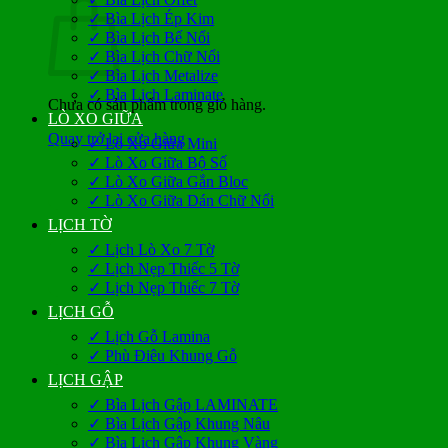
✓ Bìa Lịch Ép Kim
✓ Bìa Lịch Bế Nổi
✓ Bìa Lịch Chữ Nổi
✓ Bìa Lịch Metalize
✓ Bìa Lịch Laminate
Chưa có sản phẩm trong giỏ hàng.
LÒ XO GIỮA
Quay trở lại cửa hàng
✓ Lò Xo Giữa Mini
✓ Lò Xo Giữa Bộ Số
✓ Lò Xo Giữa Gắn Bloc
✓ Lò Xo Giữa Dán Chữ Nổi
LỊCH TỜ
✓ Lịch Lò Xo 7 Tờ
✓ Lịch Nẹp Thiếc 5 Tờ
✓ Lịch Nẹp Thiếc 7 Tờ
LỊCH GỖ
✓ Lịch Gỗ Lamina
✓ Phù Điêu Khung Gỗ
LỊCH GẬP
✓ Bìa Lịch Gập LAMINATE
✓ Bìa Lịch Gập Khung Nâu
✓ Bìa Lịch Gập Khung Vàng