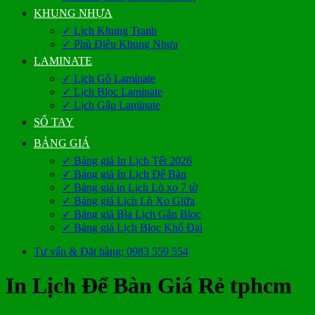
KHUNG NHỰA
✓ Lịch Khung Tranh
✓ Phù Điêu Khung Nhựa
LAMINATE
✓ Lịch Gỗ Laminate
✓ Lịch Bloc Laminate
✓ Lịch Gập Laminate
SỔ TAY
BẢNG GIÁ
✓ Bảng giá In Lịch Tết 2026
✓ Bảng giá In Lịch Để Bàn
✓ Bảng giá in Lịch Lò xo 7 tờ
✓ Bảng giá Lịch Lò Xo Giữa
✓ Bảng giá Bìa Lịch Gắn Bloc
✓ Bảng giá Lịch Bloc Khổ Đại
Tư vấn & Đặt hàng: 0983 559 554
In Lịch Để Bàn Giá Rẻ tphcm