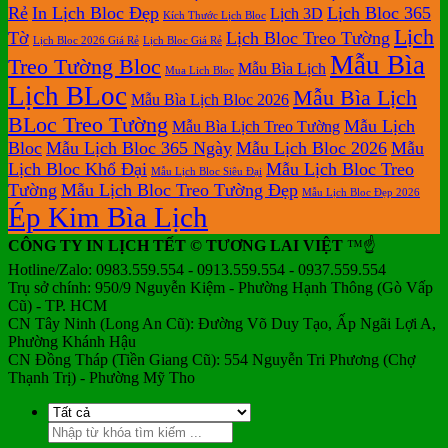
Rẻ
In Lịch Bloc Đẹp
Lịch Bloc 365
Lịch 3D
Bàn
Kích Thước Lịch Bloc
Lịch
Tờ
Lịch Bloc Treo Tường
Lịch Bloc 2026 Giá Rẻ
Lịch Bloc Giá Rẻ
Mẫu Bìa
Treo Tường Bloc
Mẫu Bìa Lịch
Mua Lich Bloc
Lịch BLoc
Mẫu Bìa Lịch
Mẫu Bìa Lịch Bloc 2026
BLoc Treo Tường
Mẫu Lịch
Mẫu Bìa Lịch Treo Tường
Bloc
Mẫu Lịch Bloc 365 Ngày
Mẫu Lịch Bloc 2026
Mẫu
Lịch Bloc Khổ Đại
Mẫu Lịch Bloc Treo
Mẫu Lịch Bloc Siêu Đại
Tường
Mẫu Lịch Bloc Treo Tường Đẹp
Mẫu Lịch Bloc Đẹp 2026
Ép Kim Bìa Lịch
CÔNG TY IN LỊCH TẾT © TƯƠNG LAI VIỆT
™☝️
Hotline/Zalo: 0983.559.554 - 0913.559.554 - 0937.559.554
Trụ sở chính: 950/9 Nguyễn Kiệm - Phường Hạnh Thông (Gò Vấp
Cũ) - TP. HCM
CN Tây Ninh (Long An Cũ): Đường Võ Duy Tạo, Ấp Ngãi Lợi A,
Phường Khánh Hậu
CN Đồng Tháp (Tiền Giang Cũ): 554 Nguyễn Tri Phương (Chợ
Thạnh Trị) - Phường Mỹ Tho
Tìm
kiếm: