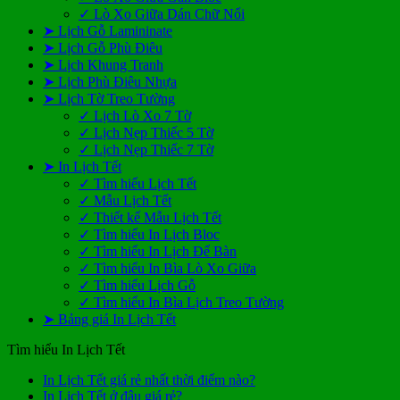
✓ Lò Xo Giữa Dán Chữ Nổi
➤ Lịch Gỗ Lamininate
➤ Lịch Gỗ Phù Điêu
➤ Lịch Khung Tranh
➤ Lịch Phù Điêu Nhựa
➤ Lịch Tờ Treo Tường
✓ Lịch Lò Xo 7 Tờ
✓ Lịch Nẹp Thiếc 5 Tờ
✓ Lịch Nẹp Thiếc 7 Tờ
➤ In Lịch Tết
✓ Tìm hiểu Lịch Tết
✓ Mẫu Lịch Tết
✓ Thiết kế Mẫu Lịch Tết
✓ Tìm hiểu In Lịch Bloc
✓ Tìm hiểu In Lịch Để Bàn
✓ Tìm hiểu In Bìa Lò Xo Giữa
✓ Tìm hiểu Lịch Gỗ
✓ Tìm hiểu In Bìa Lịch Treo Tường
➤ Bảng giá In Lịch Tết
Tìm hiểu In Lịch Tết
Không
In Lịch Tết giá rẻ nhất thời điểm nào?
Không
có
In Lịch Tết ở đâu giá rẻ?