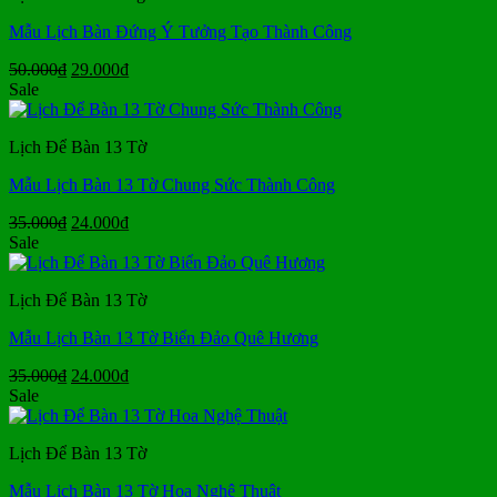
Mẫu Lịch Bàn Đứng Ý Tưởng Tạo Thành Công
Giá
Giá
50.000
₫
29.000
₫
gốc
hiện
Sale
là:
tại
50.000₫.
là:
Lịch Để Bàn 13 Tờ
29.000₫.
Mẫu Lịch Bàn 13 Tờ Chung Sức Thành Công
Giá
Giá
35.000
₫
24.000
₫
gốc
hiện
Sale
là:
tại
35.000₫.
là:
Lịch Để Bàn 13 Tờ
24.000₫.
Mẫu Lịch Bàn 13 Tờ Biển Đảo Quê Hương
Giá
Giá
35.000
₫
24.000
₫
gốc
hiện
Sale
là:
tại
35.000₫.
là:
Lịch Để Bàn 13 Tờ
24.000₫.
Mẫu Lịch Bàn 13 Tờ Hoa Nghệ Thuật