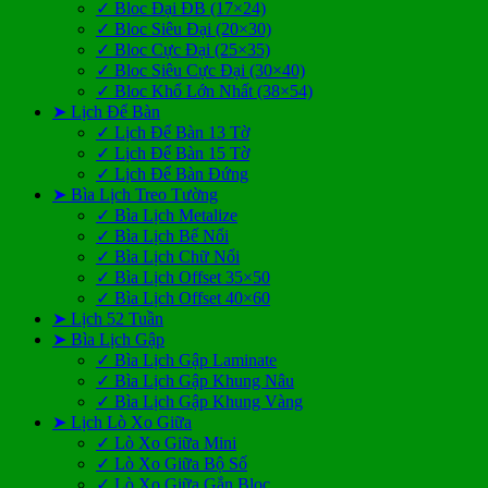
✓ Bloc Đại ĐB (17×24)
✓ Bloc Siêu Đại (20×30)
✓ Bloc Cực Đại (25×35)
✓ Bloc Siêu Cực Đại (30×40)
✓ Bloc Khổ Lớn Nhất (38×54)
➤ Lịch Để Bàn
✓ Lịch Để Bàn 13 Tờ
✓ Lịch Để Bàn 15 Tờ
✓ Lịch Để Bàn Đứng
➤ Bìa Lịch Treo Tường
✓ Bìa Lịch Metalize
✓ Bìa Lịch Bế Nổi
✓ Bìa Lịch Chữ Nổi
✓ Bìa Lịch Offset 35×50
✓ Bìa Lịch Offset 40×60
➤ Lịch 52 Tuần
➤ Bìa Lịch Gập
✓ Bìa Lịch Gập Laminate
✓ Bìa Lịch Gập Khung Nâu
✓ Bìa Lịch Gập Khung Vàng
➤ Lịch Lò Xo Giữa
✓ Lò Xo Giữa Mini
✓ Lò Xo Giữa Bộ Số
✓ Lò Xo Giữa Gắn Bloc