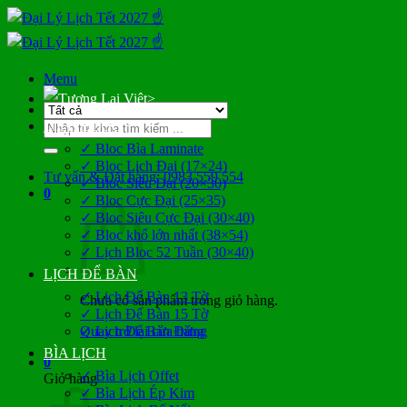
Bỏ
qua
nội
dung
Menu
>
Tìm
LỊCH BLOC
kiếm:
✓ Bloc Bìa Laminate
✓ Bloc Lịch Đại (17×24)
Tư vấn & Đặt hàng: 0983 559 554
✓ Bloc Siêu Đại (20×30)
0
✓ Bloc Cực Đại (25×35)
✓ Bloc Siêu Cực Đại (30×40)
✓ Bloc khổ lớn nhất (38×54)
✓ Lịch Bloc 52 Tuần (30×40)
LỊCH ĐỂ BÀN
✓ Lịch Để Bàn 13 Tờ
Chưa có sản phẩm trong giỏ hàng.
✓ Lịch Để Bàn 15 Tờ
Quay trở lại cửa hàng
✓ Lịch Để Bàn Đứng
BÌA LỊCH
0
✓ Bìa Lịch Offet
Giỏ hàng
✓ Bìa Lịch Ép Kim