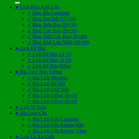
➤ Lịch Bloc Khổ Lớn
✓ Bloc Bìa Laminate
✓ Bloc Đại ĐB (17×24)
✓ Bloc Siêu Đại (20×30)
✓ Bloc Cực Đại (25×35)
✓ Bloc Siêu Cực Đại (30×40)
✓ Bloc Khổ Lớn Nhất (38×54)
➤ Lịch Để Bàn
✓ Lịch Để Bàn 13 Tờ
✓ Lịch Để Bàn 15 Tờ
✓ Lịch Để Bàn Đứng
➤ Bìa Lịch Treo Tường
✓ Bìa Lịch Metalize
✓ Bìa Lịch Bế Nổi
✓ Bìa Lịch Chữ Nổi
✓ Bìa Lịch Offset 35×50
✓ Bìa Lịch Offset 40×60
➤ Lịch 52 Tuần
➤ Bìa Lịch Gập
✓ Bìa Lịch Gập Laminate
✓ Bìa Lịch Gập Khung Nâu
✓ Bìa Lịch Gập Khung Vàng
➤ Lịch Lò Xo Giữa