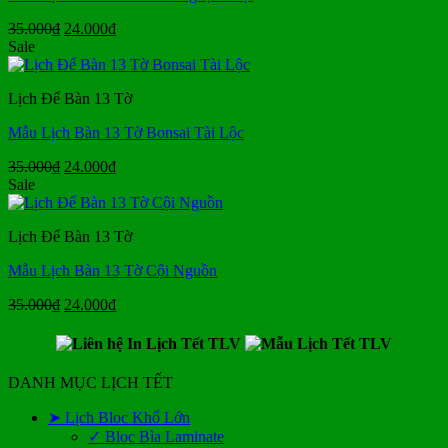
Giá
Giá
35.000
₫
24.000
₫
gốc
hiện
Sale
là:
tại
35.000₫.
là:
Lịch Để Bàn 13 Tờ
24.000₫.
Mẫu Lịch Bàn 13 Tờ Bonsai Tài Lộc
Giá
Giá
35.000
₫
24.000
₫
gốc
hiện
Sale
là:
tại
35.000₫.
là:
Lịch Để Bàn 13 Tờ
24.000₫.
Mẫu Lịch Bàn 13 Tờ Cội Nguồn
Giá
Giá
35.000
₫
24.000
₫
gốc
hiện
là:
tại
35.000₫.
là:
24.000₫.
DANH MỤC LỊCH TẾT
➤ Lịch Bloc Khổ Lớn
✓ Bloc Bìa Laminate