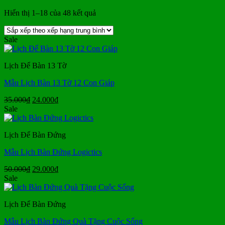
Đã
Hiển thị 1–18 của 48 kết quả
sắp
xếp
Sale
theo
xếp
hạng
Lịch Để Bàn 13 Tờ
trung
bình
Mẫu Lịch Bàn 13 Tờ 12 Con Giáp
Giá
Giá
35.000
₫
24.000
₫
gốc
hiện
Sale
là:
tại
35.000₫.
là:
Lịch Để Bàn Đứng
24.000₫.
Mẫu Lịch Bàn Đứng Logictics
Giá
Giá
50.000
₫
29.000
₫
gốc
hiện
Sale
là:
tại
50.000₫.
là:
Lịch Để Bàn Đứng
29.000₫.
Mẫu Lịch Bàn Đứng Quà Tặng Cuộc Sống