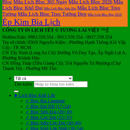
Bloc
Mẫu Lịch Bloc 365 Ngày
Mẫu Lịch Bloc 2026
Mẫu
Lịch Bloc Khổ Đại
Mẫu Lịch Bloc Treo
Mẫu Lịch Bloc Siêu Đại
Tường
Mẫu Lịch Bloc Treo Tường Đẹp
Mẫu Lịch Bloc Đẹp 2026
Ép Kim Bìa Lịch
CÔNG TY IN LỊCH TẾT © TƯƠNG LAI VIỆT
™☝️
Hotline/Zalo: 0983.559.554 - 0913.559.554 - 0937.559.554
Trụ sở chính: 950/9 Nguyễn Kiệm - Phường Hạnh Thông (Gò Vấp
Cũ) - TP. HCM
CN Tây Ninh (Long An Cũ): Đường Võ Duy Tạo, Ấp Ngãi Lợi A,
Phường Khánh Hậu
CN Đồng Tháp (Tiền Giang Cũ): 554 Nguyễn Tri Phương (Chợ
Thạnh Trị) - Phường Mỹ Tho
Tìm kiếm:
➤ Lịch Bloc Khổ Lớn
✓ Bloc Bìa Laminate
✓ Bloc Đại ĐB (17×24)
✓ Bloc Siêu Đại (20×30)
✓ Bloc Cực Đại (25×35)
✓ Bloc Siêu Cực Đại (30×40)
✓ Bloc Khổ Lớn Nhất (38×54)