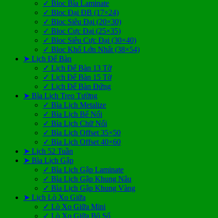
✓ Bloc Bìa Laminate
✓ Bloc Đại ĐB (17×24)
✓ Bloc Siêu Đại (20×30)
✓ Bloc Cực Đại (25×35)
✓ Bloc Siêu Cực Đại (30×40)
✓ Bloc Khổ Lớn Nhất (38×54)
➤ Lịch Để Bàn
✓ Lịch Để Bàn 13 Tờ
✓ Lịch Để Bàn 15 Tờ
✓ Lịch Để Bàn Đứng
➤ Bìa Lịch Treo Tường
✓ Bìa Lịch Metalize
✓ Bìa Lịch Bế Nổi
✓ Bìa Lịch Chữ Nổi
✓ Bìa Lịch Offset 35×50
✓ Bìa Lịch Offset 40×60
➤ Lịch 52 Tuần
➤ Bìa Lịch Gập
✓ Bìa Lịch Gập Laminate
✓ Bìa Lịch Gập Khung Nâu
✓ Bìa Lịch Gập Khung Vàng
➤ Lịch Lò Xo Giữa
✓ Lò Xo Giữa Mini
✓ Lò Xo Giữa Bộ Số