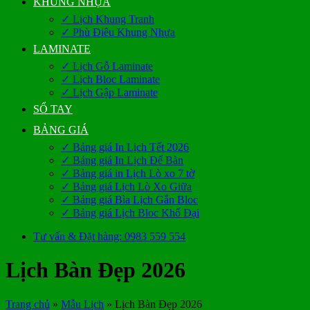
KHUNG NHỰA
✓ Lịch Khung Tranh
✓ Phù Điêu Khung Nhựa
LAMINATE
✓ Lịch Gỗ Laminate
✓ Lịch Bloc Laminate
✓ Lịch Gập Laminate
SỔ TAY
BẢNG GIÁ
✓ Bảng giá In Lịch Tết 2026
✓ Bảng giá In Lịch Để Bàn
✓ Bảng giá in Lịch Lò xo 7 tờ
✓ Bảng giá Lịch Lò Xo Giữa
✓ Bảng giá Bìa Lịch Gắn Bloc
✓ Bảng giá Lịch Bloc Khổ Đại
Tư vấn & Đặt hàng: 0983 559 554
Lịch Bàn Đẹp 2026
Trang chủ
»
Mẫu Lịch
»
Lịch Bàn Đẹp 2026