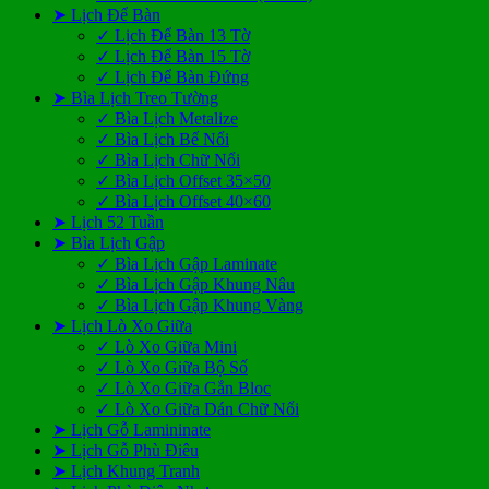
➤ Lịch Để Bàn
✓ Lịch Để Bàn 13 Tờ
✓ Lịch Để Bàn 15 Tờ
✓ Lịch Để Bàn Đứng
➤ Bìa Lịch Treo Tường
✓ Bìa Lịch Metalize
✓ Bìa Lịch Bế Nổi
✓ Bìa Lịch Chữ Nổi
✓ Bìa Lịch Offset 35×50
✓ Bìa Lịch Offset 40×60
➤ Lịch 52 Tuần
➤ Bìa Lịch Gập
✓ Bìa Lịch Gập Laminate
✓ Bìa Lịch Gập Khung Nâu
✓ Bìa Lịch Gập Khung Vàng
➤ Lịch Lò Xo Giữa
✓ Lò Xo Giữa Mini
✓ Lò Xo Giữa Bộ Số
✓ Lò Xo Giữa Gắn Bloc
✓ Lò Xo Giữa Dán Chữ Nổi
➤ Lịch Gỗ Lamininate
➤ Lịch Gỗ Phù Điêu
➤ Lịch Khung Tranh