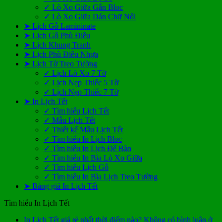
✓ Lò Xo Giữa Gắn Bloc
✓ Lò Xo Giữa Dán Chữ Nổi
➤ Lịch Gỗ Lamininate
➤ Lịch Gỗ Phù Điêu
➤ Lịch Khung Tranh
➤ Lịch Phù Điêu Nhựa
➤ Lịch Tờ Treo Tường
✓ Lịch Lò Xo 7 Tờ
✓ Lịch Nẹp Thiếc 5 Tờ
✓ Lịch Nẹp Thiếc 7 Tờ
➤ In Lịch Tết
✓ Tìm hiểu Lịch Tết
✓ Mẫu Lịch Tết
✓ Thiết kế Mẫu Lịch Tết
✓ Tìm hiểu In Lịch Bloc
✓ Tìm hiểu In Lịch Để Bàn
✓ Tìm hiểu In Bìa Lò Xo Giữa
✓ Tìm hiểu Lịch Gỗ
✓ Tìm hiểu In Bìa Lịch Treo Tường
➤ Bảng giá In Lịch Tết
Tìm hiểu In Lịch Tết
In Lịch Tết giá rẻ nhất thời điểm nào?
Không có bình luận
ở