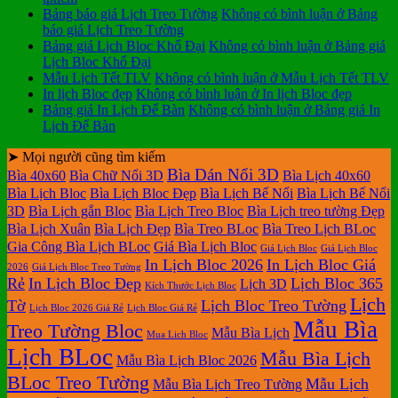
Bảng báo giá Lịch Treo Tường
Không có bình luận
ở Bảng
báo giá Lịch Treo Tường
Bảng giá Lịch Bloc Khổ Đại
Không có bình luận
ở Bảng giá
Lịch Bloc Khổ Đại
Mẫu Lịch Tết TLV
Không có bình luận
ở Mẫu Lịch Tết TLV
In lịch Bloc đẹp
Không có bình luận
ở In lịch Bloc đẹp
Bảng giá In Lịch Để Bàn
Không có bình luận
ở Bảng giá In
Lịch Để Bàn
➤ Mọi người cũng tìm kiếm
Bìa Dán Nổi 3D
Bìa 40x60
Bìa Chữ Nổi 3D
Bìa Lịch 40x60
Bìa Lịch Bloc
Bìa Lịch Bloc Đẹp
Bìa Lịch Bế Nổi
Bìa Lịch Bế Nổi
3D
Bìa Lịch gắn Bloc
Bìa Lịch Treo Bloc
Bìa Lịch treo tường Đẹp
Bìa Lịch Xuân
Bìa Lịch Đẹp
Bìa Treo BLoc
Bìa Treo Lịch BLoc
Gia Công Bìa Lịch BLoc
Giá Bìa Lịch Bloc
Giá Lịch Bloc
Giá Lịch Bloc
In Lịch Bloc 2026
In Lịch Bloc Giá
2026
Giá Lịch Bloc Treo Tường
Rẻ
In Lịch Bloc Đẹp
Lịch Bloc 365
Lịch 3D
Kích Thước Lịch Bloc
Lịch
Tờ
Lịch Bloc Treo Tường
Lịch Bloc 2026 Giá Rẻ
Lịch Bloc Giá Rẻ
Mẫu Bìa
Treo Tường Bloc
Mẫu Bìa Lịch
Mua Lich Bloc
Lịch BLoc
Mẫu Bìa Lịch
Mẫu Bìa Lịch Bloc 2026
BLoc Treo Tường
Mẫu Lịch
Mẫu Bìa Lịch Treo Tường