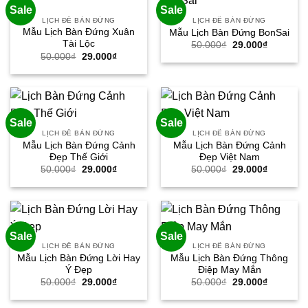
Sale
Sale
LỊCH ĐỂ BÀN ĐỨNG
LỊCH ĐỂ BÀN ĐỨNG
Mẫu Lịch Bàn Đứng Xuân
Mẫu Lịch Bàn Đứng BonSai
Tài Lộc
Giá
Giá
50.000
₫
29.000
₫
gốc
hiện
Giá
Giá
50.000
₫
29.000
₫
là:
tại
gốc
hiện
50.000₫.
là:
là:
tại
29.000₫.
50.000₫.
là:
29.000₫.
Sale
Sale
LỊCH ĐỂ BÀN ĐỨNG
LỊCH ĐỂ BÀN ĐỨNG
Mẫu Lịch Bàn Đứng Cảnh
Mẫu Lịch Bàn Đứng Cảnh
Đẹp Thế Giới
Đẹp Việt Nam
Giá
Giá
Giá
Giá
50.000
₫
29.000
₫
50.000
₫
29.000
₫
gốc
hiện
gốc
hiện
là:
tại
là:
tại
50.000₫.
là:
50.000₫.
là:
29.000₫.
29.000₫.
Sale
Sale
LỊCH ĐỂ BÀN ĐỨNG
LỊCH ĐỂ BÀN ĐỨNG
Mẫu Lịch Bàn Đứng Lời Hay
Mẫu Lịch Bàn Đứng Thông
Ý Đẹp
Điệp May Mắn
Giá
Giá
Giá
Giá
50.000
₫
29.000
₫
50.000
₫
29.000
₫
gốc
hiện
gốc
hiện
là:
tại
là:
tại