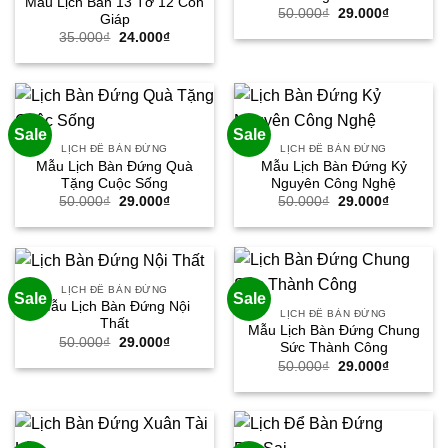
Mẫu Lịch Bàn 13 Tờ 12 Con
Giá
Giá
50.000
₫
29.000
₫
Giáp
gốc
hiện
Giá
Giá
35.000
₫
24.000
₫
là:
tại
gốc
hiện
50.000₫.
là:
là:
tại
29.000₫.
35.000₫.
là:
24.000₫.
Sale
Sale
LỊCH ĐỂ BÀN ĐỨNG
LỊCH ĐỂ BÀN ĐỨNG
Mẫu Lịch Bàn Đứng Quà
Mẫu Lịch Bàn Đứng Kỷ
Tặng Cuộc Sống
Nguyên Công Nghệ
Giá
Giá
Giá
Giá
50.000
₫
29.000
₫
50.000
₫
29.000
₫
gốc
hiện
gốc
hiện
là:
tại
là:
tại
50.000₫.
là:
50.000₫.
là:
29.000₫.
29.000₫.
LỊCH ĐỂ BÀN ĐỨNG
Sale
Sale
Mẫu Lịch Bàn Đứng Nội
LỊCH ĐỂ BÀN ĐỨNG
Thất
Mẫu Lịch Bàn Đứng Chung
Giá
Giá
50.000
₫
29.000
₫
Sức Thành Công
gốc
hiện
Giá
Giá
50.000
₫
29.000
₫
là:
tại
gốc
hiện
50.000₫.
là:
là:
tại
29.000₫.
50.000₫.
là:
29.000₫.