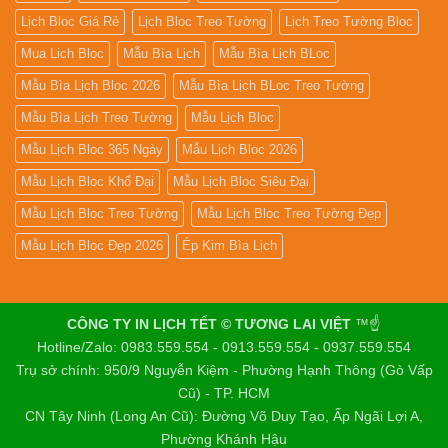
Lịch Bloc Giá Rẻ
Lịch Bloc Treo Tường
Lịch Treo Tường Bloc
Mua Lich Bloc
Mẫu Bìa Lịch
Mẫu Bìa Lịch BLoc
Mẫu Bìa Lịch Bloc 2026
Mẫu Bìa Lịch BLoc Treo Tường
Mẫu Bìa Lịch Treo Tường
Mẫu Lịch Bloc
Mẫu Lịch Bloc 365 Ngày
Mẫu Lịch Bloc 2026
Mẫu Lịch Bloc Khổ Đại
Mẫu Lịch Bloc Siêu Đại
Mẫu Lịch Bloc Treo Tường
Mẫu Lịch Bloc Treo Tường Đẹp
Mẫu Lịch Bloc Đẹp 2026
Ép Kim Bìa Lịch
CÔNG TY IN LỊCH TẾT © TƯƠNG LAI VIỆT
™☝️
Hotline/Zalo: 0983.559.554 - 0913.559.554 - 0937.559.554
Trụ sở chính: 950/9 Nguyễn Kiệm - Phường Hạnh Thông (Gò Vấp
Cũ) - TP. HCM
CN Tây Ninh (Long An Cũ): Đường Võ Duy Tạo, Ấp Ngãi Lợi A,
Phường Khánh Hậu