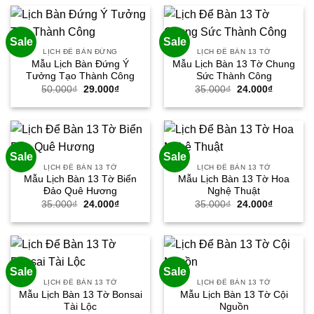
50.000₫.
là:
50.000₫.
là:
29.000₫.
29.000₫.
Sale
Sale
LỊCH ĐỂ BÀN ĐỨNG
LỊCH ĐỂ BÀN 13 TỜ
Mẫu Lịch Bàn Đứng Ý
Mẫu Lịch Bàn 13 Tờ Chung
Tưởng Tạo Thành Công
Sức Thành Công
Giá
Giá
Giá
Giá
50.000
₫
29.000
₫
35.000
₫
24.000
₫
gốc
hiện
gốc
hiện
là:
tại
là:
tại
50.000₫.
là:
35.000₫.
là:
29.000₫.
24.000₫.
Sale
Sale
LỊCH ĐỂ BÀN 13 TỜ
LỊCH ĐỂ BÀN 13 TỜ
Mẫu Lịch Bàn 13 Tờ Biển
Mẫu Lịch Bàn 13 Tờ Hoa
Đảo Quê Hương
Nghệ Thuật
Giá
Giá
Giá
Giá
35.000
₫
24.000
₫
35.000
₫
24.000
₫
gốc
hiện
gốc
hiện
là:
tại
là:
tại
35.000₫.
là:
35.000₫.
là:
24.000₫.
24.000₫.
Sale
Sale
LỊCH ĐỂ BÀN 13 TỜ
LỊCH ĐỂ BÀN 13 TỜ
Mẫu Lịch Bàn 13 Tờ Bonsai
Mẫu Lịch Bàn 13 Tờ Cội
Tài Lộc
Nguồn