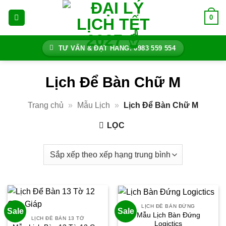
Bỏ
0
qua
nội
dung
TƯ VẤN & ĐẶT HÀNG: 0983 559 554
Lịch Để Bàn Chữ M
Trang chủ
»
Mẫu Lịch
»
Lịch Để Bàn Chữ M
LỌC
LỊCH ĐỂ BÀN ĐỨNG
Sale
Sale
Mẫu Lịch Bàn Đứng
LỊCH ĐỂ BÀN 13 TỜ
Logictics